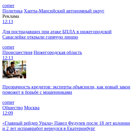
corner
Политика
Ханты-Мансийский автономный округ
Реклама
12:13
Для пострадавших при атаке БПЛА в нижегородской
Саваслейке открыли горячую линию
corner
Происшествия
Нижегородская область
12:13
Прозрачность кредитов: эксперты объяснили, как новый закон
поможет в борьбе с мошенниками
corner
Общество
Москва
12:09
«Главный рейдер Урала» Павел Федулев после 18 лет колонии
и 2 лет исправработ вернулся в Екатеринбург