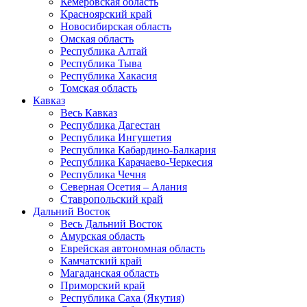
Кемеровская область
Красноярский край
Новосибирская область
Омская область
Республика Алтай
Республика Тыва
Республика Хакасия
Томская область
Кавказ
Весь Кавказ
Республика Дагестан
Республика Ингушетия
Республика Кабардино-Балкария
Республика Карачаево-Черкесия
Республика Чечня
Северная Осетия – Алания
Ставропольский край
Дальний Восток
Весь Дальний Восток
Амурская область
Еврейская автономная область
Камчатский край
Магаданская область
Приморский край
Республика Саха (Якутия)