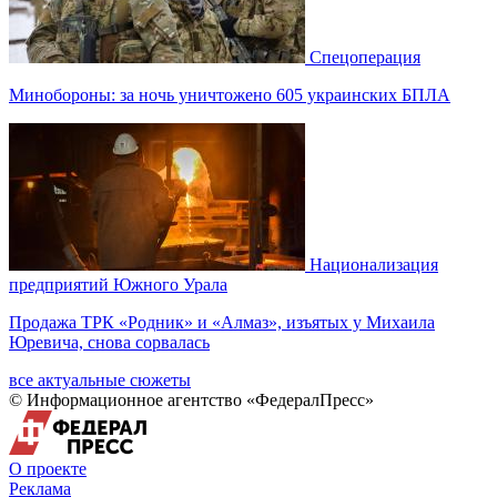
Спецоперация
Минобороны: за ночь уничтожено 605 украинских БПЛА
Национализация
предприятий Южного Урала
Продажа ТРК «Родник» и «Алмаз», изъятых у Михаила
Юревича, снова сорвалась
все актуальные сюжеты
© Информационное агентство «ФедералПресс»
О проекте
Реклама