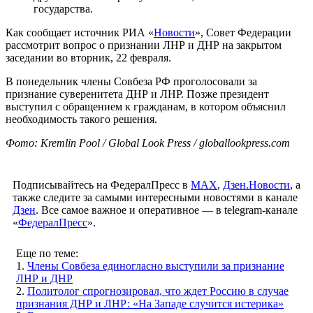
государства.
Как сообщает источник РИА «
Новости
», Совет Федерации
рассмотрит вопрос о признании ЛНР и ДНР на закрытом
заседании во вторник, 22 февраля.
В понедельник члены Совбеза РФ проголосовали за
признание суверенитета ДНР и ЛНР. Позже президент
выступил с обращением к гражданам, в котором объяснил
необходимость такого решения.
Фото: Kremlin Pool / Global Look Press / globallookpress.com
Подписывайтесь на ФедералПресс в
МАХ
,
Дзен.Новости
, а
также следите за самыми интересными новостями в канале
Дзен
. Все самое важное и оперативное — в telegram-канале
«
ФедералПресс
».
Еще по теме:
1.
Члены Совбеза единогласно выступили за признание
ЛНР и ДНР
2.
Политолог спрогнозировал, что ждет Россию в случае
признания ДНР и ЛНР: «На Западе случится истерика»