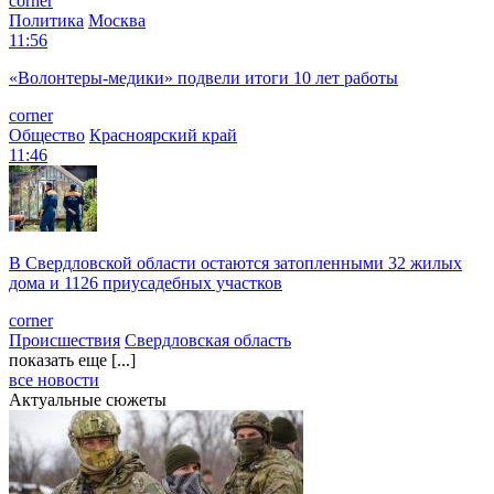
corner
Политика
Москва
11:56
«Волонтеры-медики» подвели итоги 10 лет работы
corner
Общество
Красноярский край
11:46
В Свердловской области остаются затопленными 32 жилых
дома и 1126 приусадебных участков
corner
Происшествия
Свердловская область
показать еще [...]
все новости
Актуальные сюжеты