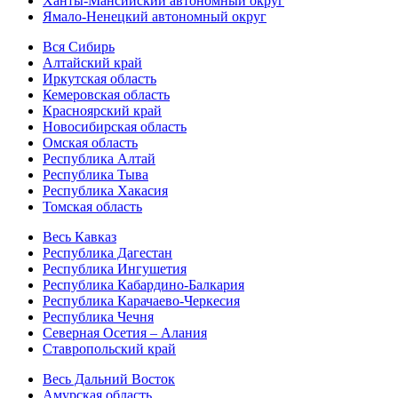
Ханты-Мансийский автономный округ
Ямало-Ненецкий автономный округ
Вся Сибирь
Алтайский край
Иркутская область
Кемеровская область
Красноярский край
Новосибирская область
Омская область
Республика Алтай
Республика Тыва
Республика Хакасия
Томская область
Весь Кавказ
Республика Дагестан
Республика Ингушетия
Республика Кабардино-Балкария
Республика Карачаево-Черкесия
Республика Чечня
Северная Осетия – Алания
Ставропольский край
Весь Дальний Восток
Амурская область