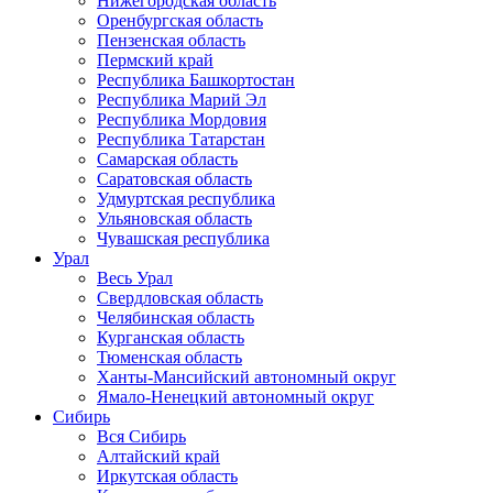
Нижегородская область
Оренбургская область
Пензенская область
Пермский край
Республика Башкортостан
Республика Марий Эл
Республика Мордовия
Республика Татарстан
Самарская область
Саратовская область
Удмуртская республика
Ульяновская область
Чувашская республика
Урал
Весь Урал
Свердловская область
Челябинская область
Курганская область
Тюменская область
Ханты-Мансийский автономный округ
Ямало-Ненецкий автономный округ
Сибирь
Вся Сибирь
Алтайский край
Иркутская область