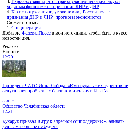
3.
Евросоюз заявил, что страны-участницы отреагируют
«единым фронтом» на признание ЛНР и ДНР
4.
Какие потрясения ждут экономику России после
признания ДНР и ЛНР: прогнозы экономистов
Сюжет по теме:
1.
Спецоперация
Добавьте
ФедералПресс
в мои источники, чтобы быть в курсе
новостей дня.
Реклама
Новости
12:29
Президент ЧАТО Инна Лобода: «Южноуральских туристов не
отпугивают проблемы с бензином и атаками БПЛА»
corner
Общество
Челябинская область
12:21
Кухарук призвал Югру к адресной соцподдержке: «Заливать
деньгами больше не будем»