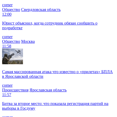
corner
Общество
Свердловская область
12:00
Юрист объяснил, когда сотрудник обязан сообщить о
подработке
corner
Общество
Москва
11:58
Самая массированная атака что известно о «прилетах» БПЛА
в Ярославской области
corner
Происшествия
Ярославская область
11:57
Битва за второе место: что показала регистрация партий на
выборы в Госдуму