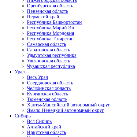
Нижегородская область
Оренбургская область
Пензенская область
Пермский край
Республика Башкортостан
Республика Марий Эл
Республика Мордовия
Республика Татарстан
Самарская область
Саратовская область
Удмуртская республика
Ульяновская область
Чувашская республика
Урал
Весь Урал
Свердловская область
Челябинская область
Курганская область
Тюменская область
Ханты-Мансийский автономный округ
Ямало-Ненецкий автономный округ
Сибирь
Вся Сибирь
Алтайский край
Иркутская область