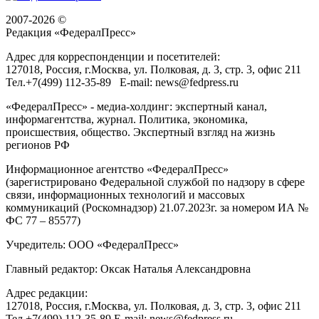
2007-2026 ©
Редакция «
ФедералПресс
»
Адрес для корреспонденции и посетителей:
127018
, Россия, г.
Москва
,
ул. Полковая, д. 3, стр. 3
, офис 211
Тел.
+7(499) 112-35-89
E-mail:
news@fedpress.ru
«ФедералПресс» - медиа-холдинг: экспертный канал,
информагентства, журнал. Политика, экономика,
происшествия, общество. Экспертный взгляд на жизнь
регионов РФ
Информационное агентство «ФедералПресс»
(зарегистрировано Федеральной службой по надзору в сфере
связи, информационных технологий и массовых
коммуникаций (Роскомнадзор) 21.07.2023г. за номером ИА №
ФС 77 – 85577)
Учредитель: ООО «ФедералПресс»
Главный редактор: Оксак Наталья Александровна
Адрес редакции:
127018, Россия, г.Москва, ул. Полковая, д. 3, стр. 3, офис 211
Тел.+7(499) 112-35-89 E-mail: news@fedpress.ru