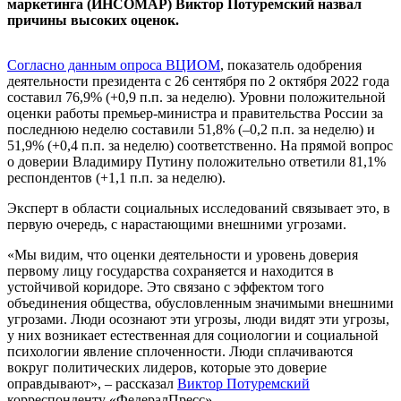
маркетинга (ИНСОМАР) Виктор Потуремский назвал
причины высоких оценок.
Согласно данным опроса ВЦИОМ
, показатель одобрения
деятельности президента с 26 сентября по 2 октября 2022 года
составил 76,9% (+0,9 п.п. за неделю). Уровни положительной
оценки работы премьер-министра и правительства России за
последнюю неделю составили 51,8% (–0,2 п.п. за неделю) и
51,9% (+0,4 п.п. за неделю) соответственно. На прямой вопрос
о доверии Владимиру Путину положительно ответили 81,1%
респондентов (+1,1 п.п. за неделю).
Эксперт в области социальных исследований связывает это, в
первую очередь, с нарастающими внешними угрозами.
«Мы видим, что оценки деятельности и уровень доверия
первому лицу государства сохраняется и находится в
устойчивой коридоре. Это связано с эффектом того
объединения общества, обусловленным значимыми внешними
угрозами. Люди осознают эти угрозы, люди видят эти угрозы,
у них возникает естественная для социологии и социальной
психологии явление сплоченности. Люди сплачиваются
вокруг политических лидеров, которые это доверие
оправдывают», – рассказал
Виктор Потуремский
корреспонденту «ФедералПресс».