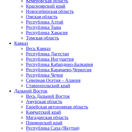
Кемеровская область
Красноярский край
Новосибирская область
Омская область
Республика Алтай
Республика Тыва
Республика Хакасия
Томская область
Кавказ
Весь Кавказ
Республика Дагестан
Республика Ингушетия
Республика Кабардино-Балкария
Республика Карачаево-Черкесия
Республика Чечня
Северная Осетия – Алания
Ставропольский край
Дальний Восток
Весь Дальний Восток
Амурская область
Еврейская автономная область
Камчатский край
Магаданская область
Приморский край
Республика Саха (Якутия)