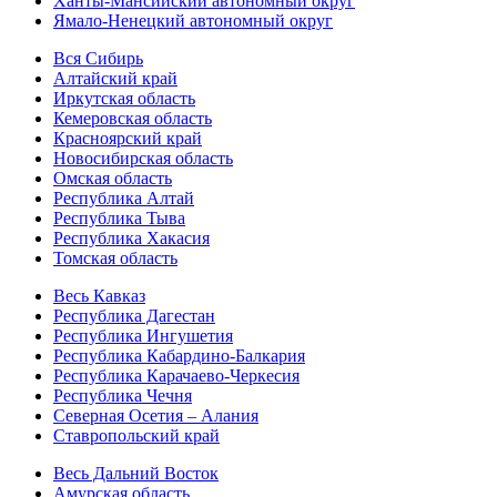
Ханты-Мансийский автономный округ
Ямало-Ненецкий автономный округ
Вся Сибирь
Алтайский край
Иркутская область
Кемеровская область
Красноярский край
Новосибирская область
Омская область
Республика Алтай
Республика Тыва
Республика Хакасия
Томская область
Весь Кавказ
Республика Дагестан
Республика Ингушетия
Республика Кабардино-Балкария
Республика Карачаево-Черкесия
Республика Чечня
Северная Осетия – Алания
Ставропольский край
Весь Дальний Восток
Амурская область