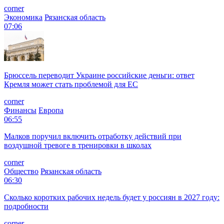
corner
Экономика
Рязанская область
07:06
Брюссель переводит Украине российские деньги: ответ
Кремля может стать проблемой для EC
corner
Финансы
Европа
06:55
Малков поручил включить отработку действий при
воздушной тревоге в тренировки в школах
corner
Общество
Рязанская область
06:30
Сколько коротких рабочих недель будет у россиян в 2027 году:
подробности
corner