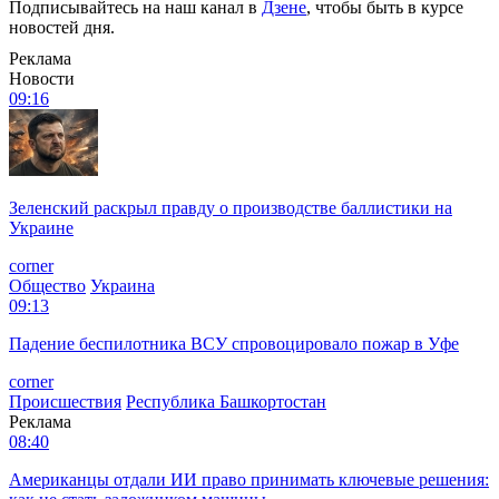
Подписывайтесь на наш канал в
Дзене
, чтобы быть в курсе
новостей дня.
Реклама
Новости
09:16
Зеленский раскрыл правду о производстве баллистики на
Украине
corner
Общество
Украина
09:13
Падение беспилотника ВСУ спровоцировало пожар в Уфе
corner
Происшествия
Республика Башкортостан
Реклама
08:40
Американцы отдали ИИ право принимать ключевые решения: