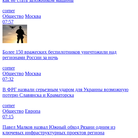
как не стать заложником машины
corner
Общество
Москва
07:57
Более 150 вражеских беспилотников уничтожили над
регионами России за ночь
corner
Общество
Москва
07:32
В ФРГ назвали серьезным ударом для Украины возможную
потерю Славянска и Краматорска
corner
Общество
Европа
07:15
Павел Малков назвал Южный обход Рязани одним из
ключевых инфраструктурных проектов региона