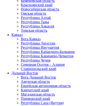
Кемеровская область
Красноярский край
Новосибирская область
Омская область
Республика Алтай
Республика Тыва
Республика Хакасия
Томская область
Кавказ
Весь Кавказ
Республика Дагестан
Республика Ингушетия
Республика Кабардино-Балкария
Республика Карачаево-Черкесия
Республика Чечня
Северная Осетия – Алания
Ставропольский край
Дальний Восток
Весь Дальний Восток
Амурская область
Еврейская автономная область
Камчатский край
Магаданская область
Приморский край
Республика Саха (Якутия)