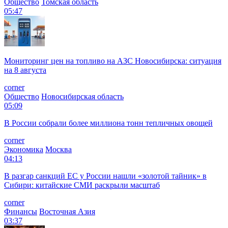
Общество
Томская область
05:47
Мониторинг цен на топливо на АЗС Новосибирска: ситуация
на 8 августа
corner
Общество
Новосибирская область
05:09
В России собрали более миллиона тонн тепличных овощей
corner
Экономика
Москва
04:13
В разгар санкций ЕС у России нашли «золотой тайник» в
Сибири: китайские СМИ раскрыли масштаб
corner
Финансы
Восточная Азия
03:37