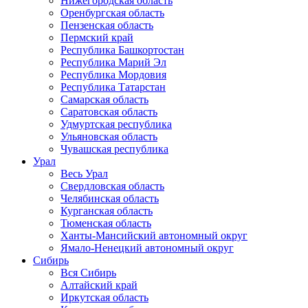
Нижегородская область
Оренбургская область
Пензенская область
Пермский край
Республика Башкортостан
Республика Марий Эл
Республика Мордовия
Республика Татарстан
Самарская область
Саратовская область
Удмуртская республика
Ульяновская область
Чувашская республика
Урал
Весь Урал
Свердловская область
Челябинская область
Курганская область
Тюменская область
Ханты-Мансийский автономный округ
Ямало-Ненецкий автономный округ
Сибирь
Вся Сибирь
Алтайский край
Иркутская область