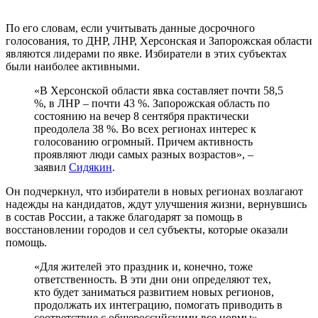
По его словам, если учитывать данные досрочного
голосования, то ДНР, ЛНР, Херсонская и Запорожская области
являются лидерами по явке. Избиратели в этих субъектах
были наиболее активными.
«В Херсонской области явка составляет почти 58,5
%, в ЛНР – почти 43 %. Запорожская область по
состоянию на вечер 8 сентября практически
преодолела 38 %. Во всех регионах интерес к
голосованию огромный. Причем активность
проявляют люди самых разных возрастов», –
заявил
Сидякин
.
Он подчеркнул, что избиратели в новых регионах возлагают
надежды на кандидатов, ждут улучшения жизни, вернувшись
в состав России, а также благодарят за помощь в
восстановлении городов и сел субъекты, которые оказали
помощь.
«Для жителей это праздник и, конечно, тоже
ответственность. В эти дни они определяют тех,
кто будет заниматься развитием новых регионов,
продолжать их интеграцию, помогать приводить в
соответствие с общероссийскими все нормы», –