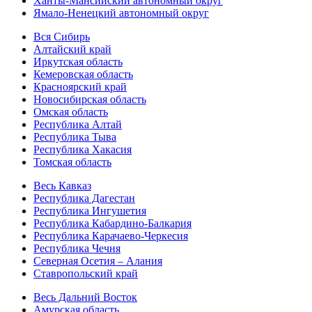
Ханты-Мансийский автономный округ
Ямало-Ненецкий автономный округ
Вся Сибирь
Алтайский край
Иркутская область
Кемеровская область
Красноярский край
Новосибирская область
Омская область
Республика Алтай
Республика Тыва
Республика Хакасия
Томская область
Весь Кавказ
Республика Дагестан
Республика Ингушетия
Республика Кабардино-Балкария
Республика Карачаево-Черкесия
Республика Чечня
Северная Осетия – Алания
Ставропольский край
Весь Дальний Восток
Амурская область