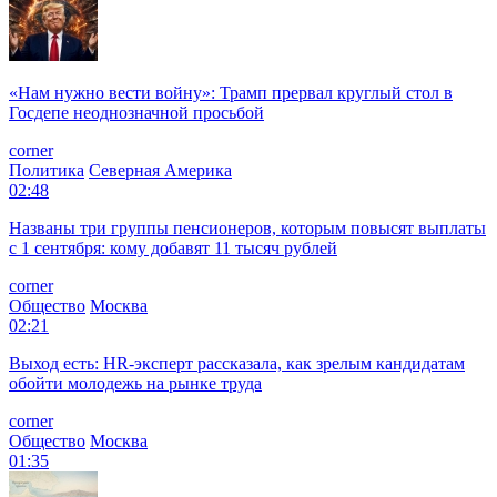
«Нам нужно вести войну»: Трамп прервал круглый стол в
Госдепе неоднозначной просьбой
corner
Политика
Северная Америка
02:48
Названы три группы пенсионеров, которым повысят выплаты
с 1 сентября: кому добавят 11 тысяч рублей
corner
Общество
Москва
02:21
Выход есть: HR-эксперт рассказала, как зрелым кандидатам
обойти молодежь на рынке труда
corner
Общество
Москва
01:35