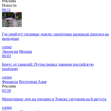
Реклама
Новости
06:11
Где пройдут грозовые дожди: синоптики раскрыли прогноз на
выходные
corner
Экология
Москва
06:03
Бонус от санкций: Путин решил давнюю российскую
проблему
corner
Финансы
Восточная Азия
Реклама
05:59
Мониторинг цен на топливо в Томске: ситуация на 8 августа
corner