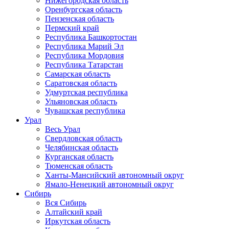
Нижегородская область
Оренбургская область
Пензенская область
Пермский край
Республика Башкортостан
Республика Марий Эл
Республика Мордовия
Республика Татарстан
Самарская область
Саратовская область
Удмуртская республика
Ульяновская область
Чувашская республика
Урал
Весь Урал
Свердловская область
Челябинская область
Курганская область
Тюменская область
Ханты-Мансийский автономный округ
Ямало-Ненецкий автономный округ
Сибирь
Вся Сибирь
Алтайский край
Иркутская область