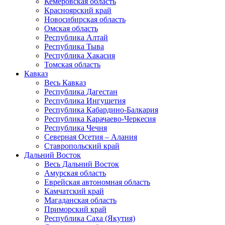
Кемеровская область
Красноярский край
Новосибирская область
Омская область
Республика Алтай
Республика Тыва
Республика Хакасия
Томская область
Кавказ
Весь Кавказ
Республика Дагестан
Республика Ингушетия
Республика Кабардино-Балкария
Республика Карачаево-Черкесия
Республика Чечня
Северная Осетия – Алания
Ставропольский край
Дальний Восток
Весь Дальний Восток
Амурская область
Еврейская автономная область
Камчатский край
Магаданская область
Приморский край
Республика Саха (Якутия)