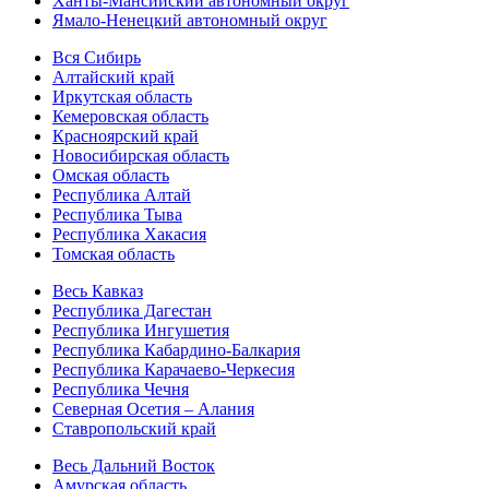
Ханты-Мансийский автономный округ
Ямало-Ненецкий автономный округ
Вся Сибирь
Алтайский край
Иркутская область
Кемеровская область
Красноярский край
Новосибирская область
Омская область
Республика Алтай
Республика Тыва
Республика Хакасия
Томская область
Весь Кавказ
Республика Дагестан
Республика Ингушетия
Республика Кабардино-Балкария
Республика Карачаево-Черкесия
Республика Чечня
Северная Осетия – Алания
Ставропольский край
Весь Дальний Восток
Амурская область