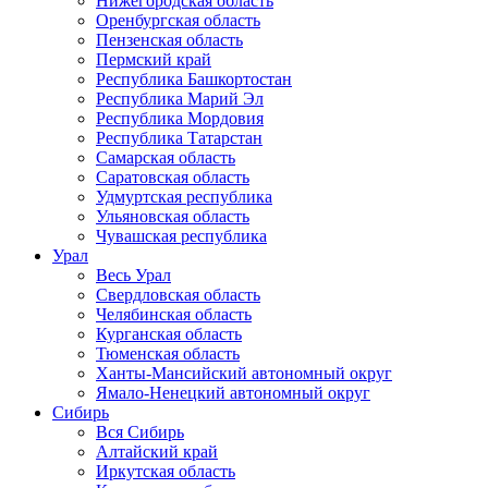
Нижегородская область
Оренбургская область
Пензенская область
Пермский край
Республика Башкортостан
Республика Марий Эл
Республика Мордовия
Республика Татарстан
Самарская область
Саратовская область
Удмуртская республика
Ульяновская область
Чувашская республика
Урал
Весь Урал
Свердловская область
Челябинская область
Курганская область
Тюменская область
Ханты-Мансийский автономный округ
Ямало-Ненецкий автономный округ
Сибирь
Вся Сибирь
Алтайский край
Иркутская область