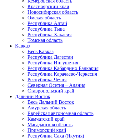
Кемеровская область
Красноярский край
Новосибирская область
Омская область
Республика Алтай
Республика Тыва
Республика Хакасия
Томская область
Кавказ
Весь Кавказ
Республика Дагестан
Республика Ингушетия
Республика Кабардино-Балкария
Республика Карачаево-Черкесия
Республика Чечня
Северная Осетия – Алания
Ставропольский край
Дальний Восток
Весь Дальний Восток
Амурская область
Еврейская автономная область
Камчатский край
Магаданская область
Приморский край
Республика Саха (Якутия)