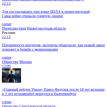
12:13
Для пострадавших при атаке БПЛА в нижегородской
Саваслейке открыли горячую линию
corner
Происшествия
Нижегородская область
Реклама
12:13
Прозрачность кредитов: эксперты объяснили, как новый закон
поможет в борьбе с мошенниками
corner
Общество
Москва
12:09
«Главный рейдер Урала» Павел Федулев после 18 лет колонии
и 2 лет исправработ вернулся в Екатеринбург
corner
Общество
Свердловская область