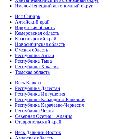
Ханты-Мансийский автономный округ
Ямало-Ненецкий автономный округ
Вся Сибирь
Алтайский край
Иркутская область
Кемеровская область
Красноярский край
Новосибирская область
Омская область
Республика Алтай
Республика Тыва
Республика Хакасия
Томская область
Весь Кавказ
Республика Дагестан
Республика Ингушетия
Республика Кабардино-Балкария
Республика Карачаево-Черкесия
Республика Чечня
Северная Осетия – Алания
Ставропольский край
Весь Дальний Восток
Амурская область