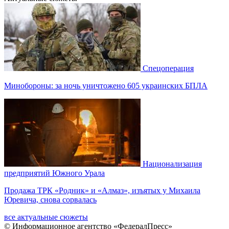
Спецоперация
Минобороны: за ночь уничтожено 605 украинских БПЛА
Национализация
предприятий Южного Урала
Продажа ТРК «Родник» и «Алмаз», изъятых у Михаила
Юревича, снова сорвалась
все актуальные сюжеты
© Информационное агентство «ФедералПресс»