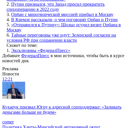
2.
Путин признался, что Запад просил прекратить
спецоперацию в 2022 году
3.
Орбан с миротворческой миссией прибыл в Москву
4.
В Кремле рассказали, о чем поговорят Орбан и Путин
5.
«Отправился к Путину»: Шольц осудил визит Орбана в
Москву
6.
Тайные переговоры уже идут: Зеленский согласен на
условия РФ при сохранении власти
Сюжет по теме:
1.
Эксклюзивы «ФедералПресс»
Добавьте
ФедералПресс
в мои источники, чтобы быть в курсе
новостей дня.
Реклама
Новости
12:21
Кухарук призвал Югру к адресной соцподдержке: «Заливать
деньгами больше не будем»
corner
Политика
Ханты-Мансийский автономный округ