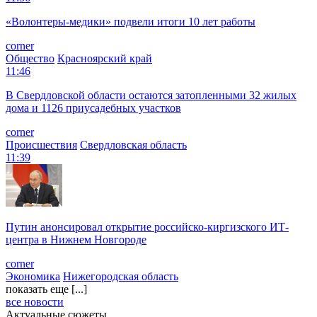
«Волонтеры-медики» подвели итоги 10 лет работы
corner
Общество
Красноярский край
11:46
В Свердловской области остаются затопленными 32 жилых
дома и 1126 приусадебных участков
corner
Происшествия
Свердловская область
11:39
Путин анонсировал открытие российско-киргизского ИТ-
центра в Нижнем Новгороде
corner
Экономика
Нижегородская область
показать еще [...]
все новости
Актуальные сюжеты