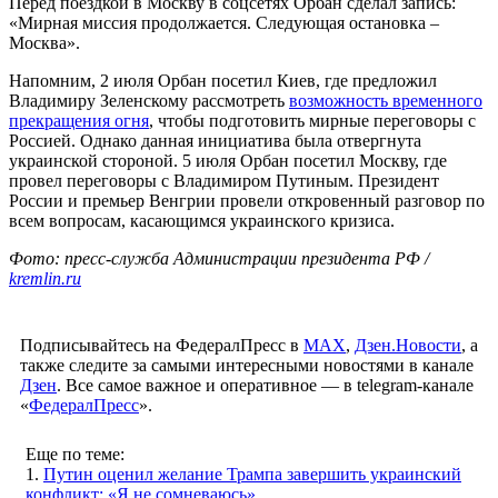
Перед поездкой в Москву в соцсетях Орбан сделал запись:
«Мирная миссия продолжается. Следующая остановка –
Москва».
Напомним, 2 июля Орбан посетил Киев, где предложил
Владимиру Зеленскому рассмотреть
возможность временного
прекращения огня
, чтобы подготовить мирные переговоры с
Россией. Однако данная инициатива была отвергнута
украинской стороной. 5 июля Орбан посетил Москву, где
провел переговоры с Владимиром Путиным. Президент
России и премьер Венгрии провели откровенный разговор по
всем вопросам, касающимся украинского кризиса.
Фото: пресс-служба Администрации президента РФ /
kremlin.ru
Подписывайтесь на ФедералПресс в
МАХ
,
Дзен.Новости
, а
также следите за самыми интересными новостями в канале
Дзен
. Все самое важное и оперативное — в telegram-канале
«
ФедералПресс
».
Еще по теме:
1.
Путин оценил желание Трампа завершить украинский
конфликт: «Я не сомневаюсь»