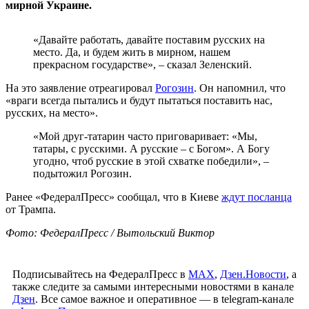
мирной Украине.
«Давайте работать, давайте поставим русских на
место. Да, и будем жить в мирном, нашем
прекрасном государстве», – сказал Зеленский.
На это заявление отреагировал
Рогозин
. Он напомнил, что
«враги всегда пытались и будут пытаться поставить нас,
русских, на место».
«Мой друг-татарин часто приговаривает: «Мы,
татары, с русскими. А русские – с Богом». А Богу
угодно, чтоб русские в этой схватке победили», –
подытожил Рогозин.
Ранее «ФедералПресс» сообщал, что в Киеве
ждут посланца
от Трампа.
Фото: ФедералПресс / Вытольский Виктор
Подписывайтесь на ФедералПресс в
МАХ
,
Дзен.Новости
, а
также следите за самыми интересными новостями в канале
Дзен
. Все самое важное и оперативное — в telegram-канале