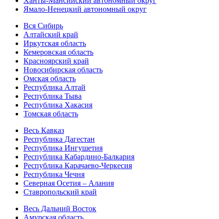
Ханты-Мансийский автономный округ
Ямало-Ненецкий автономный округ
Вся Сибирь
Алтайский край
Иркутская область
Кемеровская область
Красноярский край
Новосибирская область
Омская область
Республика Алтай
Республика Тыва
Республика Хакасия
Томская область
Весь Кавказ
Республика Дагестан
Республика Ингушетия
Республика Кабардино-Балкария
Республика Карачаево-Черкесия
Республика Чечня
Северная Осетия – Алания
Ставропольский край
Весь Дальний Восток
Амурская область