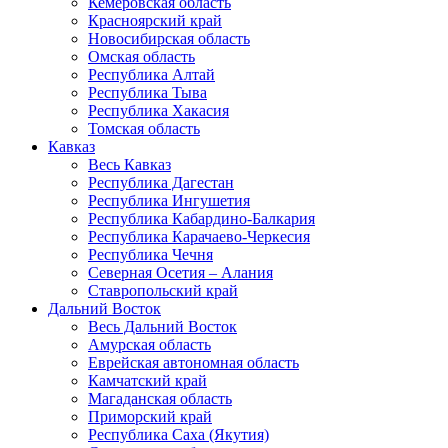
Кемеровская область
Красноярский край
Новосибирская область
Омская область
Республика Алтай
Республика Тыва
Республика Хакасия
Томская область
Кавказ
Весь Кавказ
Республика Дагестан
Республика Ингушетия
Республика Кабардино-Балкария
Республика Карачаево-Черкесия
Республика Чечня
Северная Осетия – Алания
Ставропольский край
Дальний Восток
Весь Дальний Восток
Амурская область
Еврейская автономная область
Камчатский край
Магаданская область
Приморский край
Республика Саха (Якутия)