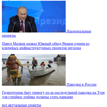
Национальные
проекты
Павел Малков назвал Южный обход Рязани одним из
ключевых инфраструктурных проектов региона
Паводки в России
Гидротехник бьет тревогу из-за последствиий паводка на Туре
для стройки: поймы должны стать парками
все актуальные сюжеты