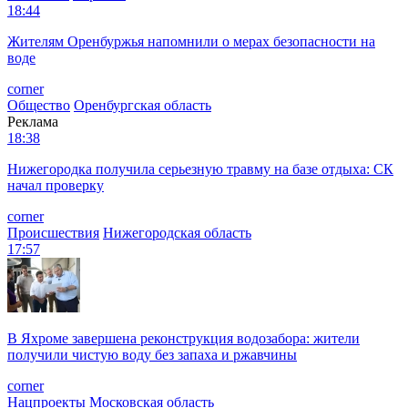
18:44
Жителям Оренбуржья напомнили о мерах безопасности на
воде
corner
Общество
Оренбургская область
Реклама
18:38
Нижегородка получила серьезную травму на базе отдыха: СК
начал проверку
corner
Происшествия
Нижегородская область
17:57
В Яхроме завершена реконструкция водозабора: жители
получили чистую воду без запаха и ржавчины
corner
Нацпроекты
Московская область