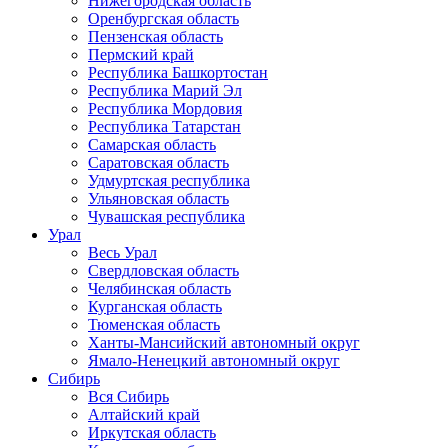
Нижегородская область
Оренбургская область
Пензенская область
Пермский край
Республика Башкортостан
Республика Марий Эл
Республика Мордовия
Республика Татарстан
Самарская область
Саратовская область
Удмуртская республика
Ульяновская область
Чувашская республика
Урал
Весь Урал
Свердловская область
Челябинская область
Курганская область
Тюменская область
Ханты-Мансийский автономный округ
Ямало-Ненецкий автономный округ
Сибирь
Вся Сибирь
Алтайский край
Иркутская область