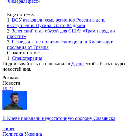
«
ФедералПресс
».
Еще по теме:
1.
ВСУ атаковали семь регионов России в день
выступления Путина: сбито 84 дрона
2.
Зеленский стал обузой для США: «Трамп вряд ли
простит»
3.
Разведка, а не политические цели: в Киеве ждут
посланца от Трампа
Сюжет по теме:
1.
Спецоперация
Подписывайтесь на наш канал в
Дзене
, чтобы быть в курсе
новостей дня.
Реклама
Новости
19:21
В Киеве признали недостаточную оборону Славянска
corner
Политика
Украина