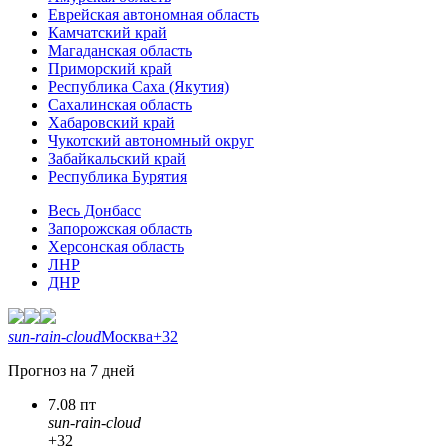
Еврейская автономная область
Камчатский край
Магаданская область
Приморский край
Республика Саха (Якутия)
Сахалинская область
Хабаровский край
Чукотский автономный округ
Забайкальский край
Республика Бурятия
Весь Донбасс
Запорожская область
Херсонская область
ЛНР
ДНР
sun-rain-cloud
Москва
+32
Прогноз на 7 дней
7.08 пт
sun-rain-cloud
+32