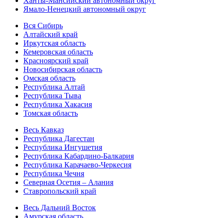
Ханты-Мансийский автономный округ
Ямало-Ненецкий автономный округ
Вся Сибирь
Алтайский край
Иркутская область
Кемеровская область
Красноярский край
Новосибирская область
Омская область
Республика Алтай
Республика Тыва
Республика Хакасия
Томская область
Весь Кавказ
Республика Дагестан
Республика Ингушетия
Республика Кабардино-Балкария
Республика Карачаево-Черкесия
Республика Чечня
Северная Осетия – Алания
Ставропольский край
Весь Дальний Восток
Амурская область