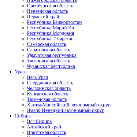
Нижегородская область
Оренбургская область
Пензенская область
Пермский край
Республика Башкортостан
Республика Марий Эл
Республика Мордовия
Республика Татарстан
Самарская область
Саратовская область
Удмуртская республика
Ульяновская область
Чувашская республика
Урал
Весь Урал
Свердловская область
Челябинская область
Курганская область
Тюменская область
Ханты-Мансийский автономный округ
Ямало-Ненецкий автономный округ
Сибирь
Вся Сибирь
Алтайский край
Иркутская область