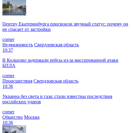
Центру Екатеринбурга присвоили звучный статус: почему он
не спасает от застройки
corner
Недвижимость
Свердловская область
10:37
В Кольцово задержали рейсы из-за массированной атаки
БПЛА
corner
Происшествия
Свердловская область
10:36
Украина без света и газа: стали известны последствия
российских ударов
corner
Общество
Москва
10:36