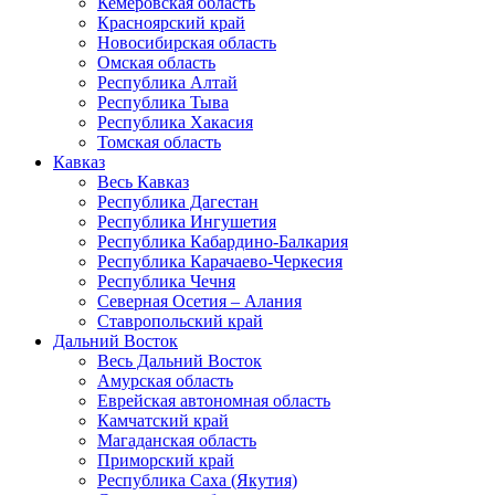
Кемеровская область
Красноярский край
Новосибирская область
Омская область
Республика Алтай
Республика Тыва
Республика Хакасия
Томская область
Кавказ
Весь Кавказ
Республика Дагестан
Республика Ингушетия
Республика Кабардино-Балкария
Республика Карачаево-Черкесия
Республика Чечня
Северная Осетия – Алания
Ставропольский край
Дальний Восток
Весь Дальний Восток
Амурская область
Еврейская автономная область
Камчатский край
Магаданская область
Приморский край
Республика Саха (Якутия)