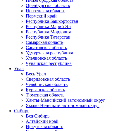
Нижегородская область
Оренбургская область
Пензенская область
Пермский край
Республика Башкортостан
Республика Марий Эл
Республика Мордовия
Республика Татарстан
Самарская область
Саратовская область
Удмуртская республика
Ульяновская область
Чувашская республика
Урал
Весь Урал
Свердловская область
Челябинская область
Курганская область
Тюменская область
Ханты-Мансийский автономный округ
Ямало-Ненецкий автономный округ
Сибирь
Вся Сибирь
Алтайский край
Иркутская область