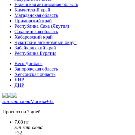
Еврейская автономная область
Камчатский край
Магаданская область
Приморский край
Республика Саха (Якутия)
Сахалинская область
Хабаровский край
Чукотский автономный округ
Забайкальский край
Республика Бурятия
Весь Донбасс
Запорожская область
Херсонская область
ЛНР
ДНР
sun-rain-cloud
Москва
+32
Прогноз на 7 дней
7.08 пт
sun-rain-cloud
+32