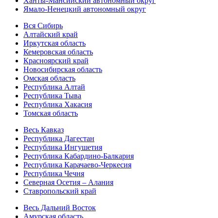
Ханты-Мансийский автономный округ
Ямало-Ненецкий автономный округ
Вся Сибирь
Алтайский край
Иркутская область
Кемеровская область
Красноярский край
Новосибирская область
Омская область
Республика Алтай
Республика Тыва
Республика Хакасия
Томская область
Весь Кавказ
Республика Дагестан
Республика Ингушетия
Республика Кабардино-Балкария
Республика Карачаево-Черкесия
Республика Чечня
Северная Осетия – Алания
Ставропольский край
Весь Дальний Восток
Амурская область