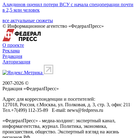
Алаудинов оценил потери ВСУ с начала спецоперации почти
в 2,5 млн человек
все актуальные сюжеты
© Информационное агентство «ФедералПресс»
О проекте
Реклама
Редакция
Авторизация
2007-2026 ©
Редакция «
ФедералПресс
»
Адрес для корреспонденции и посетителей:
127018
, Россия, г.
Москва
,
ул. Полковая, д. 3, стр. 3
, офис 211
Тел.
+7(499) 112-35-89
E-mail:
news@fedpress.ru
«ФедералПресс» - медиа-холдинг: экспертный канал,
информагентства, журнал. Политика, экономика,
происшествия, общество. Экспертный взгляд на жизнь
регионов РФ