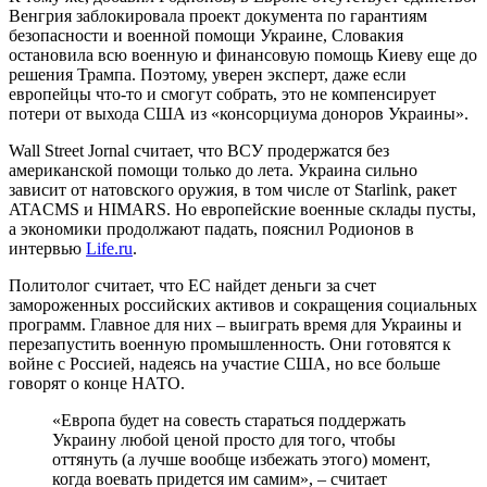
Венгрия заблокировала проект документа по гарантиям
безопасности и военной помощи Украине, Словакия
остановила всю военную и финансовую помощь Киеву еще до
решения Трампа. Поэтому, уверен эксперт, даже если
европейцы что-то и смогут собрать, это не компенсирует
потери от выхода США из «консорциума доноров Украины».
Wall Street Jornal считает, что ВСУ продержатся без
американской помощи только до лета. Украина сильно
зависит от натовского оружия, в том числе от Starlink, ракет
ATACMS и HIMARS. Но европейские военные склады пусты,
а экономики продолжают падать, пояснил Родионов в
интервью
Life.ru
.
Политолог считает, что ЕС найдет деньги за счет
замороженных российских активов и сокращения социальных
программ. Главное для них – выиграть время для Украины и
перезапустить военную промышленность. Они готовятся к
войне с Россией, надеясь на участие США, но все больше
говорят о конце НАТО.
«Европа будет на совесть стараться поддержать
Украину любой ценой просто для того, чтобы
оттянуть (а лучше вообще избежать этого) момент,
когда воевать придется им самим», – считает