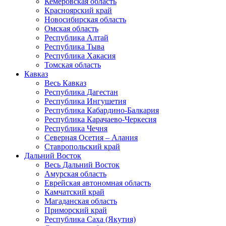
Кемеровская область
Красноярский край
Новосибирская область
Омская область
Республика Алтай
Республика Тыва
Республика Хакасия
Томская область
Кавказ
Весь Кавказ
Республика Дагестан
Республика Ингушетия
Республика Кабардино-Балкария
Республика Карачаево-Черкесия
Республика Чечня
Северная Осетия – Алания
Ставропольский край
Дальний Восток
Весь Дальний Восток
Амурская область
Еврейская автономная область
Камчатский край
Магаданская область
Приморский край
Республика Саха (Якутия)