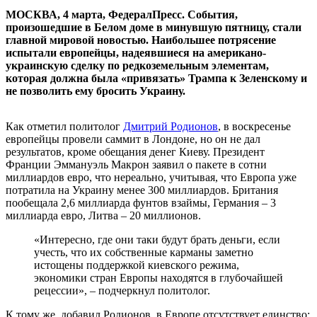
МОСКВА, 4 марта, ФедералПресс. События,
произошедшие в Белом доме в минувшую пятницу, стали
главной мировой новостью. Наибольшее потрясение
испытали европейцы, надеявшиеся на американо-
украинскую сделку по редкоземельным элементам,
которая должна была «привязать» Трампа к Зеленскому и
не позволить ему бросить Украину.
Как отметил политолог
Дмитрий Родионов
, в воскресенье
европейцы провели саммит в Лондоне, но он не дал
результатов, кроме обещания денег Киеву. Президент
Франции Эммануэль Макрон заявил о пакете в сотни
миллиардов евро, что нереально, учитывая, что Европа уже
потратила на Украину менее 300 миллиардов. Британия
пообещала 2,6 миллиарда фунтов взаймы, Германия – 3
миллиарда евро, Литва – 20 миллионов.
«Интересно, где они таки будут брать деньги, если
учесть, что их собственные карманы заметно
истощены поддержкой киевского режима,
экономики стран Европы находятся в глубочайшей
рецессии», – подчеркнул политолог.
К тому же, добавил Родионов, в Европе отсутствует единство: