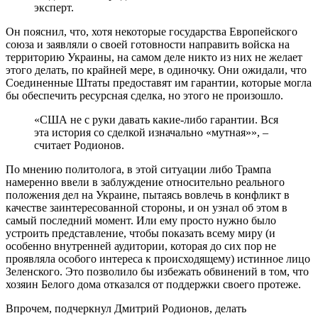
эксперт.
Он пояснил, что, хотя некоторые государства Европейского
союза и заявляли о своей готовности направить войска на
территорию Украины, на самом деле никто из них не желает
этого делать, по крайней мере, в одиночку. Они ожидали, что
Соединенные Штаты предоставят им гарантии, которые могла
бы обеспечить ресурсная сделка, но этого не произошло.
«США не с руки давать какие-либо гарантии. Вся
эта история со сделкой изначально «мутная»», –
считает Родионов.
По мнению политолога, в этой ситуации либо Трампа
намеренно ввели в заблуждение относительно реального
положения дел на Украине, пытаясь вовлечь в конфликт в
качестве заинтересованной стороны, и он узнал об этом в
самый последний момент. Или ему просто нужно было
устроить представление, чтобы показать всему миру (и
особенно внутренней аудитории, которая до сих пор не
проявляла особого интереса к происходящему) истинное лицо
Зеленского. Это позволило бы избежать обвинений в том, что
хозяин Белого дома отказался от поддержки своего протеже.
Впрочем, подчеркнул Дмитрий Родионов, делать