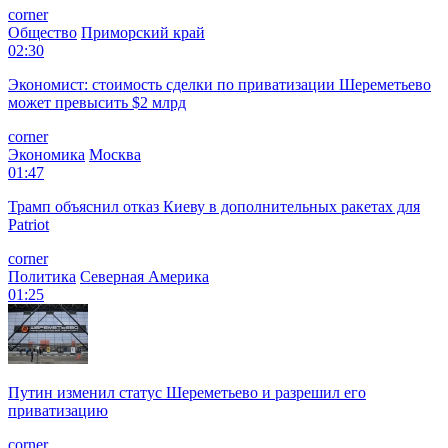
corner
Общество
Приморский край
02:30
Экономист: стоимость сделки по приватизации Шереметьево
может превысить $2 млрд
corner
Экономика
Москва
01:47
Трамп объяснил отказ Киеву в дополнительных ракетах для
Patriot
corner
Политика
Северная Америка
01:25
Путин изменил статус Шереметьево и разрешил его
приватизацию
corner