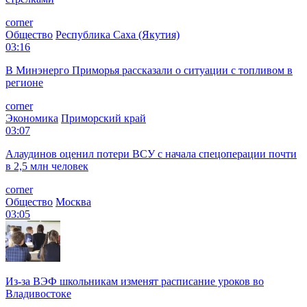
corner
Общество
Республика Саха (Якутия)
03:16
В Минэнерго Приморья рассказали о ситуации с топливом в
регионе
corner
Экономика
Приморский край
03:07
Алаудинов оценил потери ВСУ с начала спецоперации почти
в 2,5 млн человек
corner
Общество
Москва
03:05
Из-за ВЭФ школьникам изменят расписание уроков во
Владивостоке