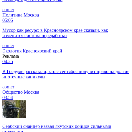
corner
Политика
Москва
05:05
Мусор как ресурс: в Красноярском крае сказали, как
изменится система переработки
corner
Экология
Красноярский край
Реклама
04:25
В Госдуме рассказали, кто с сентября получит право на долгие
ипотечные каникулы
corner
Общество
Москва
03:54
Сербский снайпер назвал якутских бойцов сильными
стрелками