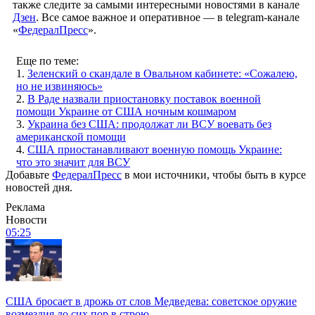
также следите за самыми интересными новостями в канале
Дзен
. Все самое важное и оперативное — в telegram-канале
«
ФедералПресс
».
Еще по теме:
1.
Зеленский о скандале в Овальном кабинете: «Сожалею,
но не извиняюсь»
2.
В Раде назвали приостановку поставок военной
помощи Украине от США ночным кошмаром
3.
Украина без США: продолжат ли ВСУ воевать без
американской помощи
4.
США приостанавливают военную помощь Украине:
что это значит для ВСУ
Добавьте
ФедералПресс
в мои источники, чтобы быть в курсе
новостей дня.
Реклама
Новости
05:25
США бросает в дрожь от слов Медведева: советское оружие
возмездия до сих пор в строю