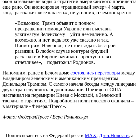
окончательные выводы о стратегии американского президента
еще рано. Он анонсировал «грандиозный вечер» 4 марта,
когда расскажет «все как есть», не уточнив, о чем конкретно.
«Возможно, Трамп объявит о полном
прекращении помощи Украине или выставит
ультиматум Зеленскому – уйти немедленно. А
возможно, и нет, ведь все уже сказано и так.
Посмотрим. Наверное, не стоит ждать быстрой
развязки. В любом случае контуры будущей
раскладки в Европе начинают проступать все
отчетливее», – подытожил Родионов.
Напомним, ранее в Белом доме
состоялись переговоры
между
Владимиром Зеленским и американским президентом
Дональдом Трампом. С самого начала беседы между лидерами
двух стран случилось недопонимание. Президент США
настаивал на перемирии Киева с Москвой, а Зеленский
твердил о гарантиях. Подробности политического скандала –
в материале «ФедералПресс».
Фото: ФедералПресс / Вера Романескул
Подписывайтесь на ФедералПресс в
МАХ
,
Дзен.Новости
, а