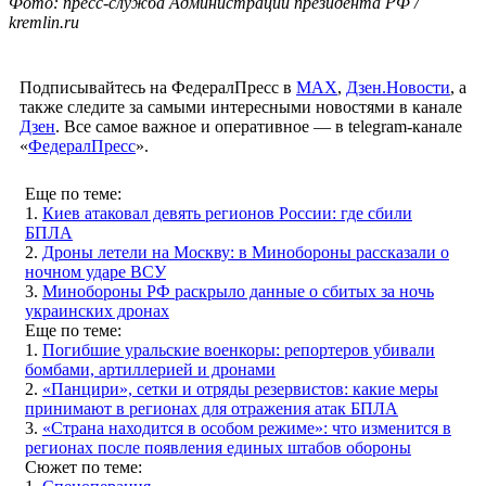
Фото: пресс-служба Администрации президента РФ /
kremlin.ru
Подписывайтесь на ФедералПресс в
МАХ
,
Дзен.Новости
, а
также следите за самыми интересными новостями в канале
Дзен
. Все самое важное и оперативное — в telegram-канале
«
ФедералПресс
».
Еще по теме:
1.
Киев атаковал девять регионов России: где сбили
БПЛА
2.
Дроны летели на Москву: в Минобороны рассказали о
ночном ударе ВСУ
3.
Минобороны РФ раскрыло данные о сбитых за ночь
украинских дронах
Еще по теме:
1.
Погибшие уральские военкоры: репортеров убивали
бомбами, артиллерией и дронами
2.
«Панцири», сетки и отряды резервистов: какие меры
принимают в регионах для отражения атак БПЛА
3.
«Страна находится в особом режиме»: что изменится в
регионах после появления единых штабов обороны
Сюжет по теме: