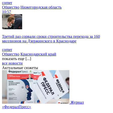
corner
Общество
Нижегородская область
10:57
Третий раз сорвали сроки строительства перехода за 160
миллионов на Дзержинского в Краснодаре
corner
Общество
Краснодарский край
показать еще [...]
все новости
Актуальные сюжеты
Журнал
«ФедералПресс»