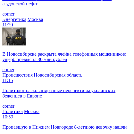
саудовской нефти
corner
Энергетика
Москва
11:20
В Новосибирске раскрыта ячейка телефонных мошенников:
ущерб превысил 30 млн рублей
corner
Происшествия
Новосибирская область
11:15
Политолог раскрыл мрачные перспективы украинских
беженцев в Европе
corner
Политика
Москва
10:59
Пропавшую в Нижнем Новгороде 8-летнюю девочку нашли