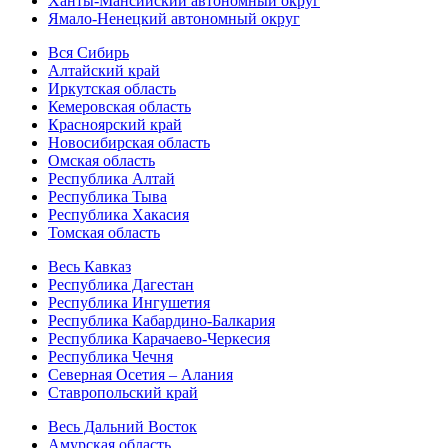
Ханты-Мансийский автономный округ
Ямало-Ненецкий автономный округ
Вся Сибирь
Алтайский край
Иркутская область
Кемеровская область
Красноярский край
Новосибирская область
Омская область
Республика Алтай
Республика Тыва
Республика Хакасия
Томская область
Весь Кавказ
Республика Дагестан
Республика Ингушетия
Республика Кабардино-Балкария
Республика Карачаево-Черкесия
Республика Чечня
Северная Осетия – Алания
Ставропольский край
Весь Дальний Восток
Амурская область