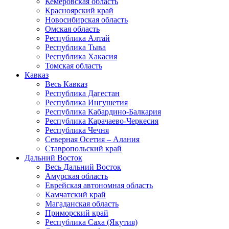
Кемеровская область
Красноярский край
Новосибирская область
Омская область
Республика Алтай
Республика Тыва
Республика Хакасия
Томская область
Кавказ
Весь Кавказ
Республика Дагестан
Республика Ингушетия
Республика Кабардино-Балкария
Республика Карачаево-Черкесия
Республика Чечня
Северная Осетия – Алания
Ставропольский край
Дальний Восток
Весь Дальний Восток
Амурская область
Еврейская автономная область
Камчатский край
Магаданская область
Приморский край
Республика Саха (Якутия)