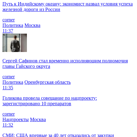
Путь к Индийскому океану: экономист назвал условия успеха
железной дороги из России
corner
Политика
Москва
11:37
Сергей Сафинов стал временно исполняющим полномочия
главы Гайского округа
corner
Политика
Оренбургская область
11:35
Голикова провела совещание по нацпроекту:
зарегистрировано 10 препаратов
corner
Нацпроекты
Москва
11:32
СМИ: США впервые за 40 лет отказались от закупки