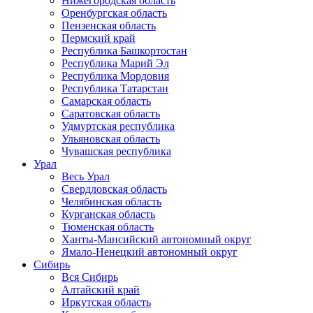
Нижегородская область
Оренбургская область
Пензенская область
Пермский край
Республика Башкортостан
Республика Марий Эл
Республика Мордовия
Республика Татарстан
Самарская область
Саратовская область
Удмуртская республика
Ульяновская область
Чувашская республика
Урал
Весь Урал
Свердловская область
Челябинская область
Курганская область
Тюменская область
Ханты-Мансийский автономный округ
Ямало-Ненецкий автономный округ
Сибирь
Вся Сибирь
Алтайский край
Иркутская область