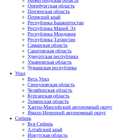
Нижегородская область
Оренбургская область
Пензенская область
Пермский край
Республика Башкортостан
Республика Марий Эл
Республика Мордовия
Республика Татарстан
Самарская область
Саратовская область
Удмуртская республика
Ульяновская область
Чувашская республика
Урал
Весь Урал
Свердловская область
Челябинская область
Курганская область
Тюменская область
Ханты-Мансийский автономный округ
Ямало-Ненецкий автономный округ
Сибирь
Вся Сибирь
Алтайский край
Иркутская область