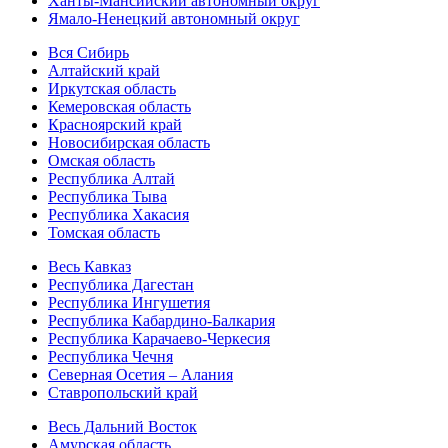
Ханты-Мансийский автономный округ
Ямало-Ненецкий автономный округ
Вся Сибирь
Алтайский край
Иркутская область
Кемеровская область
Красноярский край
Новосибирская область
Омская область
Республика Алтай
Республика Тыва
Республика Хакасия
Томская область
Весь Кавказ
Республика Дагестан
Республика Ингушетия
Республика Кабардино-Балкария
Республика Карачаево-Черкесия
Республика Чечня
Северная Осетия – Алания
Ставропольский край
Весь Дальний Восток
Амурская область