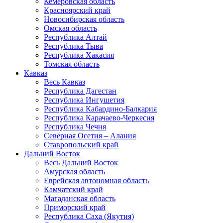
Кемеровская область
Красноярский край
Новосибирская область
Омская область
Республика Алтай
Республика Тыва
Республика Хакасия
Томская область
Кавказ
Весь Кавказ
Республика Дагестан
Республика Ингушетия
Республика Кабардино-Балкария
Республика Карачаево-Черкесия
Республика Чечня
Северная Осетия – Алания
Ставропольский край
Дальний Восток
Весь Дальний Восток
Амурская область
Еврейская автономная область
Камчатский край
Магаданская область
Приморский край
Республика Саха (Якутия)