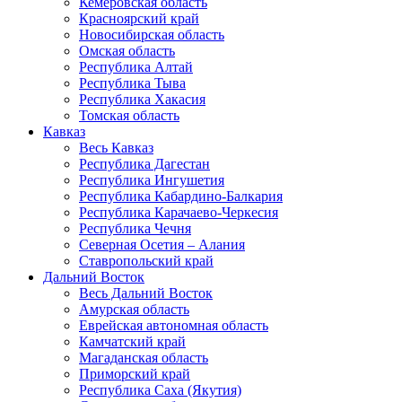
Кемеровская область
Красноярский край
Новосибирская область
Омская область
Республика Алтай
Республика Тыва
Республика Хакасия
Томская область
Кавказ
Весь Кавказ
Республика Дагестан
Республика Ингушетия
Республика Кабардино-Балкария
Республика Карачаево-Черкесия
Республика Чечня
Северная Осетия – Алания
Ставропольский край
Дальний Восток
Весь Дальний Восток
Амурская область
Еврейская автономная область
Камчатский край
Магаданская область
Приморский край
Республика Саха (Якутия)