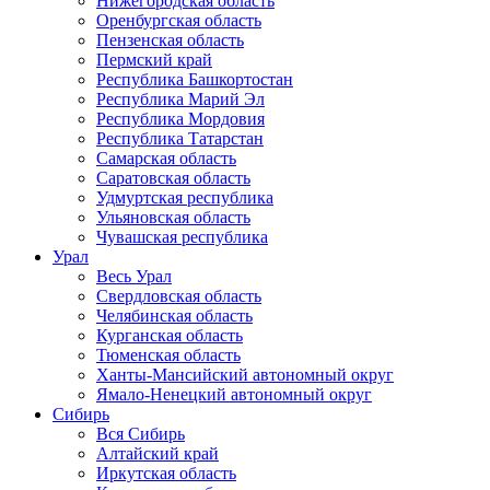
Нижегородская область
Оренбургская область
Пензенская область
Пермский край
Республика Башкортостан
Республика Марий Эл
Республика Мордовия
Республика Татарстан
Самарская область
Саратовская область
Удмуртская республика
Ульяновская область
Чувашская республика
Урал
Весь Урал
Свердловская область
Челябинская область
Курганская область
Тюменская область
Ханты-Мансийский автономный округ
Ямало-Ненецкий автономный округ
Сибирь
Вся Сибирь
Алтайский край
Иркутская область