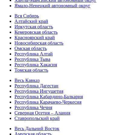
Ханты-Мансийский автономный округ
Ямало-Ненецкий автономный округ
Вся Сибирь
Алтайский край
Иркутская область
Кемеровская область
Красноярский край
Новосибирская область
Омская область
Республика Алтай
Республика Тыва
Республика Хакасия
Томская область
Весь Кавказ
Республика Дагестан
Республика Ингушетия
Республика Кабардино-Балкария
Республика Карачаево-Черкесия
Республика Чечня
Северная Осетия – Алания
Ставропольский край
Весь Дальний Восток
Амурская область