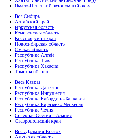
Ханты-Мансийский автономный округ
Ямало-Ненецкий автономный округ
Вся Сибирь
Алтайский край
Иркутская область
Кемеровская область
Красноярский край
Новосибирская область
Омская область
Республика Алтай
Республика Тыва
Республика Хакасия
Томская область
Весь Кавказ
Республика Дагестан
Республика Ингушетия
Республика Кабардино-Балкария
Республика Карачаево-Черкесия
Республика Чечня
Северная Осетия – Алания
Ставропольский край
Весь Дальний Восток
Амурская область