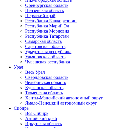
Нижегородская область
Оренбургская область
Пензенская область
Пермский край
Республика Башкортостан
Республика Марий Эл
Республика Мордовия
Республика Татарстан
Самарская область
Саратовская область
Удмуртская республика
Ульяновская область
Чувашская республика
Урал
Весь Урал
Свердловская область
Челябинская область
Курганская область
Тюменская область
Ханты-Мансийский автономный округ
Ямало-Ненецкий автономный округ
Сибирь
Вся Сибирь
Алтайский край
Иркутская область