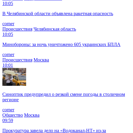
10:05
В Челябинской области объявлена ракетная опасность
corner
Происшествия
Челябинская область
10:05
Минобороны: за ночь уничтожено 605 украинских БПЛА
corner
Происшествия
Москва
10:01
Синоптик предупредил о резкой смене погоды в столичном
регионе
corner
Общество
Москва
09:59
Прокуратура завела дело на «Водоканал-НТ» из-за