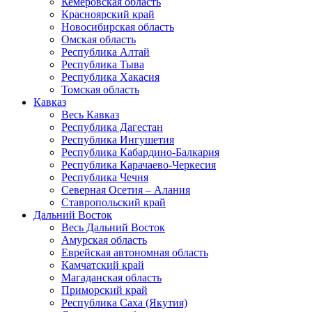
Кемеровская область
Красноярский край
Новосибирская область
Омская область
Республика Алтай
Республика Тыва
Республика Хакасия
Томская область
Кавказ
Весь Кавказ
Республика Дагестан
Республика Ингушетия
Республика Кабардино-Балкария
Республика Карачаево-Черкесия
Республика Чечня
Северная Осетия – Алания
Ставропольский край
Дальний Восток
Весь Дальний Восток
Амурская область
Еврейская автономная область
Камчатский край
Магаданская область
Приморский край
Республика Саха (Якутия)