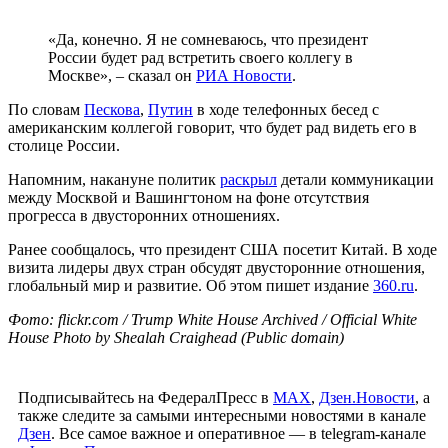
«Да, конечно. Я не сомневаюсь, что президент
России будет рад встретить своего коллегу в
Москве», – сказал он
РИА Новости
.
По словам
Пескова
,
Путин
в ходе телефонных бесед с
американским коллегой говорит, что будет рад видеть его в
столице России.
Напомним, накануне политик
раскрыл
детали коммуникации
между Москвой и Вашингтоном на фоне отсутствия
прогресса в двусторонних отношениях.
Ранее сообщалось, что президент США посетит Китай. В ходе
визита лидеры двух стран обсудят двусторонние отношения,
глобальный мир и развитие. Об этом пишет издание
360.ru
.
Фото: flickr.com / Trump White House Archived / Official White
House Photo by Shealah Craighead (Public domain)
Подписывайтесь на ФедералПресс в
МАХ
,
Дзен.Новости
, а
также следите за самыми интересными новостями в канале
Дзен
. Все самое важное и оперативное — в telegram-канале