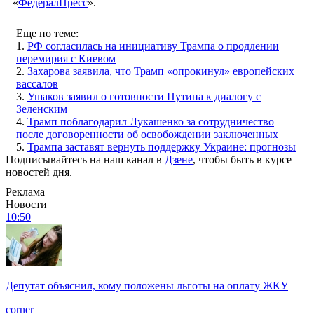
«
ФедералПресс
».
Еще по теме:
1.
РФ согласилась на инициативу Трампа о продлении
перемирия с Киевом
2.
Захарова заявила, что Трамп «опрокинул» европейских
вассалов
3.
Ушаков заявил о готовности Путина к диалогу с
Зеленским
4.
Трамп поблагодарил Лукашенко за сотрудничество
после договоренности об освобождении заключенных
5.
Трампа заставят вернуть поддержку Украине: прогнозы
Подписывайтесь на наш канал в
Дзене
, чтобы быть в курсе
новостей дня.
Реклама
Новости
10:50
Депутат объяснил, кому положены льготы на оплату ЖКУ
corner