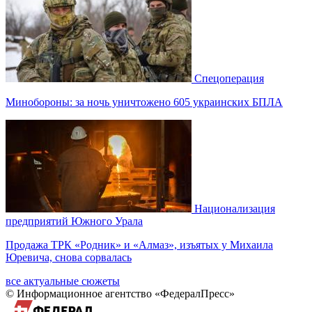
Спецоперация
Минобороны: за ночь уничтожено 605 украинских БПЛА
Национализация
предприятий Южного Урала
Продажа ТРК «Родник» и «Алмаз», изъятых у Михаила
Юревича, снова сорвалась
все актуальные сюжеты
© Информационное агентство «ФедералПресс»