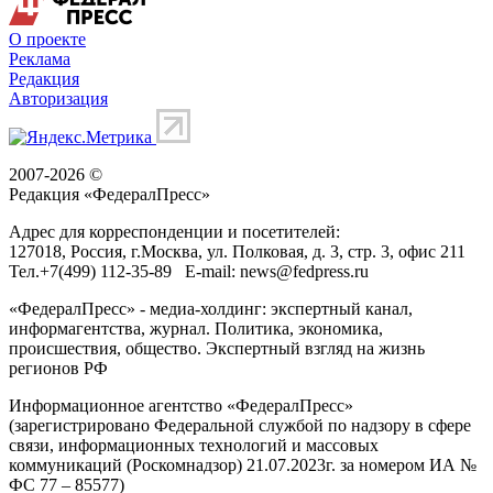
О проекте
Реклама
Редакция
Авторизация
2007-2026 ©
Редакция «
ФедералПресс
»
Адрес для корреспонденции и посетителей:
127018
, Россия, г.
Москва
,
ул. Полковая, д. 3, стр. 3
, офис 211
Тел.
+7(499) 112-35-89
E-mail:
news@fedpress.ru
«ФедералПресс» - медиа-холдинг: экспертный канал,
информагентства, журнал. Политика, экономика,
происшествия, общество. Экспертный взгляд на жизнь
регионов РФ
Информационное агентство «ФедералПресс»
(зарегистрировано Федеральной службой по надзору в сфере
связи, информационных технологий и массовых
коммуникаций (Роскомнадзор) 21.07.2023г. за номером ИА №
ФС 77 – 85577)