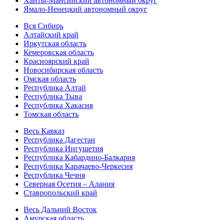
Ханты-Мансийский автономный округ
Ямало-Ненецкий автономный округ
Вся Сибирь
Алтайский край
Иркутская область
Кемеровская область
Красноярский край
Новосибирская область
Омская область
Республика Алтай
Республика Тыва
Республика Хакасия
Томская область
Весь Кавказ
Республика Дагестан
Республика Ингушетия
Республика Кабардино-Балкария
Республика Карачаево-Черкесия
Республика Чечня
Северная Осетия – Алания
Ставропольский край
Весь Дальний Восток
Амурская область