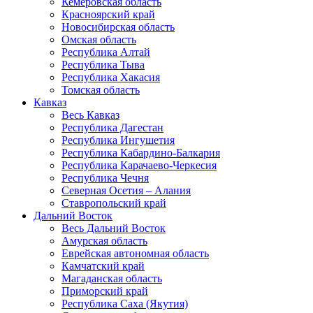
Кемеровская область
Красноярский край
Новосибирская область
Омская область
Республика Алтай
Республика Тыва
Республика Хакасия
Томская область
Кавказ
Весь Кавказ
Республика Дагестан
Республика Ингушетия
Республика Кабардино-Балкария
Республика Карачаево-Черкесия
Республика Чечня
Северная Осетия – Алания
Ставропольский край
Дальний Восток
Весь Дальний Восток
Амурская область
Еврейская автономная область
Камчатский край
Магаданская область
Приморский край
Республика Саха (Якутия)