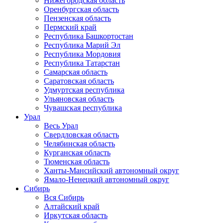
Нижегородская область
Оренбургская область
Пензенская область
Пермский край
Республика Башкортостан
Республика Марий Эл
Республика Мордовия
Республика Татарстан
Самарская область
Саратовская область
Удмуртская республика
Ульяновская область
Чувашская республика
Урал
Весь Урал
Свердловская область
Челябинская область
Курганская область
Тюменская область
Ханты-Мансийский автономный округ
Ямало-Ненецкий автономный округ
Сибирь
Вся Сибирь
Алтайский край
Иркутская область