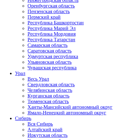
Нижегородская область
Оренбургская область
Пензенская область
Пермский край
Республика Башкортостан
Республика Марий Эл
Республика Мордовия
Республика Татарстан
Самарская область
Саратовская область
Удмуртская республика
Ульяновская область
Чувашская республика
Урал
Весь Урал
Свердловская область
Челябинская область
Курганская область
Тюменская область
Ханты-Мансийский автономный округ
Ямало-Ненецкий автономный округ
Сибирь
Вся Сибирь
Алтайский край
Иркутская область