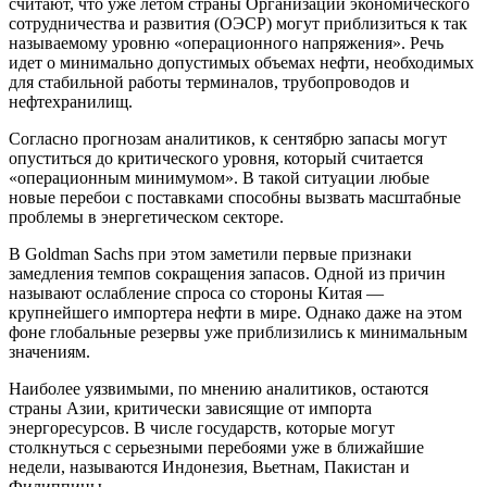
считают, что уже летом страны Организации экономического
сотрудничества и развития (ОЭСР) могут приблизиться к так
называемому уровню «операционного напряжения». Речь
идет о минимально допустимых объемах нефти, необходимых
для стабильной работы терминалов, трубопроводов и
нефтехранилищ.
Согласно прогнозам аналитиков, к сентябрю запасы могут
опуститься до критического уровня, который считается
«операционным минимумом». В такой ситуации любые
новые перебои с поставками способны вызвать масштабные
проблемы в энергетическом секторе.
В Goldman Sachs при этом заметили первые признаки
замедления темпов сокращения запасов. Одной из причин
называют ослабление спроса со стороны Китая —
крупнейшего импортера нефти в мире. Однако даже на этом
фоне глобальные резервы уже приблизились к минимальным
значениям.
Наиболее уязвимыми, по мнению аналитиков, остаются
страны Азии, критически зависящие от импорта
энергоресурсов. В числе государств, которые могут
столкнуться с серьезными перебоями уже в ближайшие
недели, называются Индонезия, Вьетнам, Пакистан и
Филиппины.