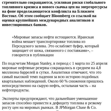
стремительно сокращаются, усиливая риски глобального
топливного кризиса и нового скачка цен на энергоресурсы
на фоне продолжающегося конфликта на Ближнем
Востоке. Об этом сообщает Bloomberg со ссылкой на
оценки крупнейших международных аналитиков и
инвестиционных банков.
«Мировые запасы нефти истощаются. Иранская
война мешает транспортировке топлива из
Персидского залива. Это ослабляет буфер, который
защищает от шока, связанного с поставками», –
говорится в публикации
По подсчетам Morgan Stanley, в период с 1 марта по 25 апреля
мировые нефтяные резервы сокращались в среднем на 4,8
миллиона баррелей в сутки. Аналитики отмечают, что это
самый высокий темп падения за всю историю подобных
квартальных наблюдений. Около 60 % снижения пришлось
непосредственно на сырую нефть, остальная часть – на
нефтепродукты.
Эксперты предупреждают, что дальнейшее уменьшение
запасов способно привести к дефициту топлива и резкому
росту цен на мировых рынках. В JPMorgan Chase & Co.