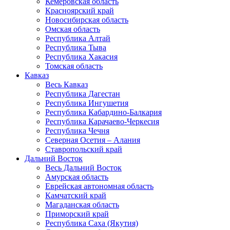
Кемеровская область
Красноярский край
Новосибирская область
Омская область
Республика Алтай
Республика Тыва
Республика Хакасия
Томская область
Кавказ
Весь Кавказ
Республика Дагестан
Республика Ингушетия
Республика Кабардино-Балкария
Республика Карачаево-Черкесия
Республика Чечня
Северная Осетия – Алания
Ставропольский край
Дальний Восток
Весь Дальний Восток
Амурская область
Еврейская автономная область
Камчатский край
Магаданская область
Приморский край
Республика Саха (Якутия)