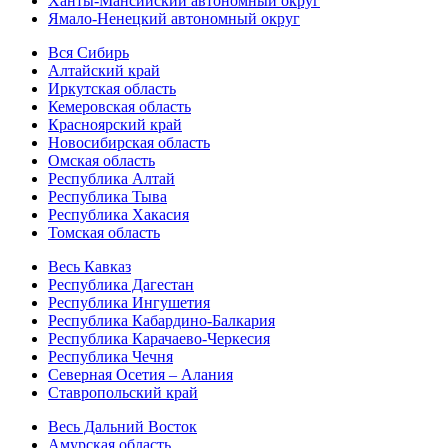
Ханты-Мансийский автономный округ
Ямало-Ненецкий автономный округ
Вся Сибирь
Алтайский край
Иркутская область
Кемеровская область
Красноярский край
Новосибирская область
Омская область
Республика Алтай
Республика Тыва
Республика Хакасия
Томская область
Весь Кавказ
Республика Дагестан
Республика Ингушетия
Республика Кабардино-Балкария
Республика Карачаево-Черкесия
Республика Чечня
Северная Осетия – Алания
Ставропольский край
Весь Дальний Восток
Амурская область