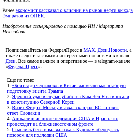
Ранее
экономист рассказал о влиянии на рынок нефти выхода
Эмиратов из ОПЕК
.
Изображение сгенерировано с помощью ИИ / Маргарита
Неклюдова
Подписывайтесь на ФедералПресс в
МАХ
,
Дзен.Новости
, а
также следите за самыми интересными новостями в канале
Дзен
. Все самое важное и оперативное — в telegram-канале
«
ФедералПресс
».
Еще по теме:
1.
«Боится до чертиков»: в Китае высмеяли масштабную
подготовку визита Трампа
2.
Ядерный удар в случае убийства Ким Чен Ына вписали
в конституцию Северной Кореи
3.
Визит Фицо в Москву вызвал скандал: ЕС готовит
ответ Словакии
4.
Апокалипсис после перемирия США и Ирана: что
происходит на ближневосточном фронте
5.
Спаслись бегством: вылазка к Курилам обернулась
позором для подлодки США