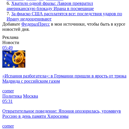
6.
Хватило одной фразы: Лавров превратил
американскую блокаду Ирана в посмешище
7.
За фиаско США расплатятся все: последствия ударов по
Ирану недооценивают
Добавьте
ФедералПресс
в мои источники, чтобы быть в курсе
новостей дня.
Реклама
Новости
05:49
«Испания разбогатела»: в Германии пришли в ярость от трюка
Мадрида с российским газом
corner
Политика
Москва
05:31
Отвратительное поведение: Япония опозорилась, упомянув
Россию в день памяти Хиросимы
corner