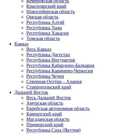
Кемеровская область
Красноярский край
Новосибирская область
Омская область
Республика Алтай
Республика Тыва
Республика Хакасия
Томская область
Кавказ
Весь Кавказ
Республика Дагестан
Республика Ингушетия
Республика Кабардино-Балкария
Республика Карачаево-Черкесия
Республика Чечня
Северная Осетия – Алания
Ставропольский край
Дальний Восток
Весь Дальний Восток
Амурская область
Еврейская автономная область
Камчатский край
Магаданская область
Приморский край
Республика Саха (Якутия)