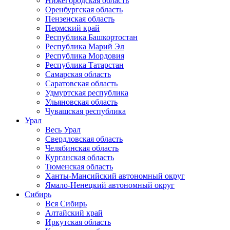
Нижегородская область
Оренбургская область
Пензенская область
Пермский край
Республика Башкортостан
Республика Марий Эл
Республика Мордовия
Республика Татарстан
Самарская область
Саратовская область
Удмуртская республика
Ульяновская область
Чувашская республика
Урал
Весь Урал
Свердловская область
Челябинская область
Курганская область
Тюменская область
Ханты-Мансийский автономный округ
Ямало-Ненецкий автономный округ
Сибирь
Вся Сибирь
Алтайский край
Иркутская область