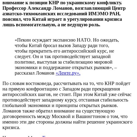
внимание к позиции КНР по украинскому конфликту.
Профессор Александр Ломанов, возглавляющий Центр
азиатско-тихоокеанских исследований ИМЭМО РАН,
пояснил, что Китай играет в урегулировании кризиса
лишь вспомогательную, а не ведущую роль.
«Пекин осуждает экспансию НАТО. Но ожидать,
чтобы Китай бросал вызов Западу ради того,
чтобы прекратить его антироссийский курс, не
следует. Он и так противодействует западной
политике, выступая за стабилизацию мировой
экономики и поддержание открытых рынков», –
рассказал Ломанов
«Ленте.ру».
По словам востоковеда, рассчитывать на то, что КНР пойдет
на прямую конфронтацию с Западом ради прекращения
антироссийских шагов, не стоит. При этом Китай уже сейчас
противодействует западному курсу, отстаивая стабильность
глобальной экономики и принципы открытых рынков.
Ломанов также обратил внимание на существующую
договоренность между Москвой и Вашингтоном о том, что
именно эти две стороны должны найти решение украинского
кризиса.