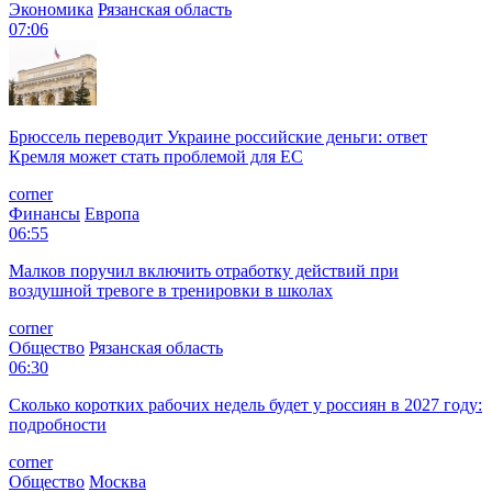
Экономика
Рязанская область
07:06
Брюссель переводит Украине российские деньги: ответ
Кремля может стать проблемой для EC
corner
Финансы
Европа
06:55
Малков поручил включить отработку действий при
воздушной тревоге в тренировки в школах
corner
Общество
Рязанская область
06:30
Сколько коротких рабочих недель будет у россиян в 2027 году:
подробности
corner
Общество
Москва