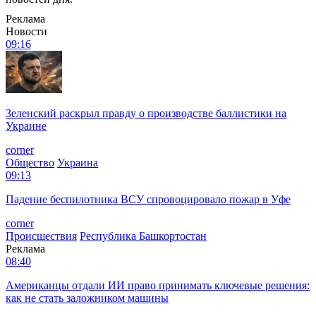
Реклама
Новости
09:16
Зеленский раскрыл правду о производстве баллистики на
Украине
corner
Общество
Украина
09:13
Падение беспилотника ВСУ спровоцировало пожар в Уфе
corner
Происшествия
Республика Башкортостан
Реклама
08:40
Американцы отдали ИИ право принимать ключевые решения:
как не стать заложником машины