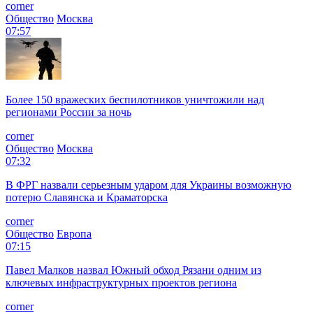
corner
Общество
Москва
07:57
Более 150 вражеских беспилотников уничтожили над
регионами России за ночь
corner
Общество
Москва
07:32
В ФРГ назвали серьезным ударом для Украины возможную
потерю Славянска и Краматорска
corner
Общество
Европа
07:15
Павел Малков назвал Южный обход Рязани одним из
ключевых инфраструктурных проектов региона
corner