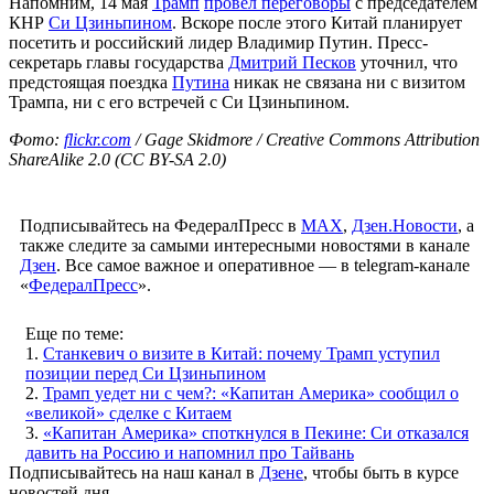
Напомним, 14 мая
Трамп
провел переговоры
с председателем
КНР
Си Цзиньпином
. Вскоре после этого Китай планирует
посетить и российский лидер Владимир Путин. Пресс-
секретарь главы государства
Дмитрий Песков
уточнил, что
предстоящая поездка
Путина
никак не связана ни с визитом
Трампа, ни с его встречей с Си Цзиньпином.
Фото:
flickr.com
/ Gage Skidmore / Creative Commons Attribution
ShareAlike 2.0 (CC BY-SA 2.0)
Подписывайтесь на ФедералПресс в
МАХ
,
Дзен.Новости
, а
также следите за самыми интересными новостями в канале
Дзен
. Все самое важное и оперативное — в telegram-канале
«
ФедералПресс
».
Еще по теме:
1.
Станкевич о визите в Китай: почему Трамп уступил
позиции перед Си Цзиньпином
2.
Трамп уедет ни с чем?: «Капитан Америка» сообщил о
«великой» сделке с Китаем
3.
«Капитан Америка» споткнулся в Пекине: Си отказался
давить на Россию и напомнил про Тайвань
Подписывайтесь на наш канал в
Дзене
, чтобы быть в курсе
новостей дня.