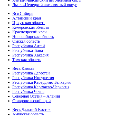
Ханты-Мансийский автономный округ
Ямало-Ненецкий автономный округ
Вся Сибирь
Алтайский край
Иркутская область
Кемеровская область
Красноярский край
Новосибирская область
Омская область
Республика Алтай
Республика Тыва
Республика Хакасия
Томская область
Весь Кавказ
Республика Дагестан
Республика Ингушетия
Республика Кабардино-Балкария
Республика Карачаево-Черкесия
Республика Чечня
Северная Осетия – Алания
Ставропольский край
Весь Дальний Восток
Амурская область