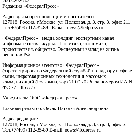
2007-2026 ©
Редакция «
ФедералПресс
»
Адрес для корреспонденции и посетителей:
127018
, Россия, г.
Москва
,
ул. Полковая, д. 3, стр. 3
, офис 211
Тел.
+7(499) 112-35-89
E-mail:
news@fedpress.ru
«ФедералПресс» - медиа-холдинг: экспертный канал,
информагентства, журнал. Политика, экономика,
происшествия, общество. Экспертный взгляд на жизнь
регионов РФ
Информационное агентство «ФедералПресс»
(зарегистрировано Федеральной службой по надзору в сфере
связи, информационных технологий и массовых
коммуникаций (Роскомнадзор) 21.07.2023г. за номером ИА №
ФС 77 – 85577)
Учредитель: ООО «ФедералПресс»
Главный редактор: Оксак Наталья Александровна
Адрес редакции:
127018, Россия, г.Москва, ул. Полковая, д. 3, стр. 3, офис 211
Тел.+7(499) 112-35-89 E-mail: news@fedpress.ru