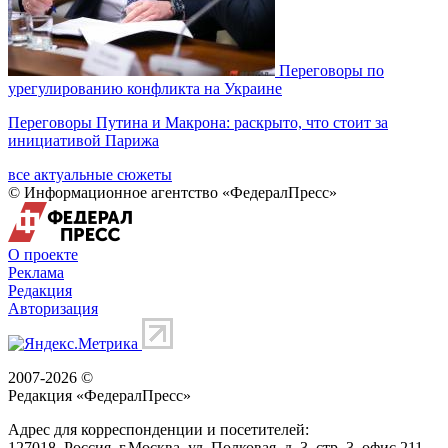
Переговоры по
урегулированию конфликта на Украине
Переговоры Путина и Макрона: раскрыто, что стоит за
инициативой Парижа
все актуальные сюжеты
© Информационное агентство «ФедералПресс»
О проекте
Реклама
Редакция
Авторизация
2007-2026 ©
Редакция «
ФедералПресс
»
Адрес для корреспонденции и посетителей:
127018
, Россия, г.
Москва
,
ул. Полковая, д. 3, стр. 3
, офис 211