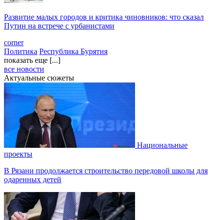
Развитие малых городов и критика чиновников: что сказал
Путин на встрече с урбанистами
corner
Политика
Республика Бурятия
показать еще [...]
все новости
Актуальные сюжеты
Национальные
проекты
В Рязани продолжается строительство передовой школы для
одаренных детей