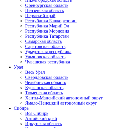
Нижегородская область
Оренбургская область
Пензенская область
Пермский край
Республика Башкортостан
Республика Марий Эл
Республика Мордовия
Республика Татарстан
Самарская область
Саратовская область
Удмуртская республика
Ульяновская область
Чувашская республика
Урал
Весь Урал
Свердловская область
Челябинская область
Курганская область
Тюменская область
Ханты-Мансийский автономный округ
Ямало-Ненецкий автономный округ
Сибирь
Вся Сибирь
Алтайский край
Иркутская область