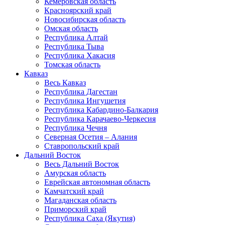
Кемеровская область
Красноярский край
Новосибирская область
Омская область
Республика Алтай
Республика Тыва
Республика Хакасия
Томская область
Кавказ
Весь Кавказ
Республика Дагестан
Республика Ингушетия
Республика Кабардино-Балкария
Республика Карачаево-Черкесия
Республика Чечня
Северная Осетия – Алания
Ставропольский край
Дальний Восток
Весь Дальний Восток
Амурская область
Еврейская автономная область
Камчатский край
Магаданская область
Приморский край
Республика Саха (Якутия)