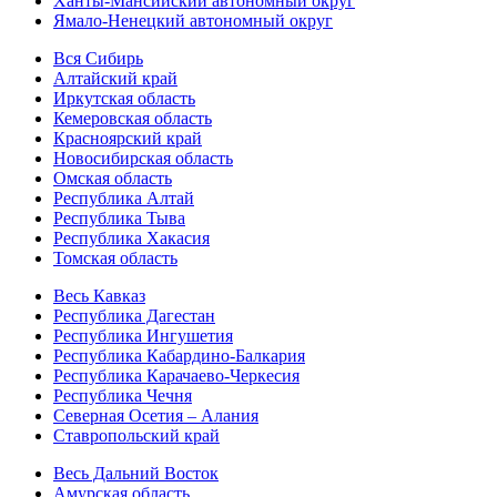
Ханты-Мансийский автономный округ
Ямало-Ненецкий автономный округ
Вся Сибирь
Алтайский край
Иркутская область
Кемеровская область
Красноярский край
Новосибирская область
Омская область
Республика Алтай
Республика Тыва
Республика Хакасия
Томская область
Весь Кавказ
Республика Дагестан
Республика Ингушетия
Республика Кабардино-Балкария
Республика Карачаево-Черкесия
Республика Чечня
Северная Осетия – Алания
Ставропольский край
Весь Дальний Восток
Амурская область