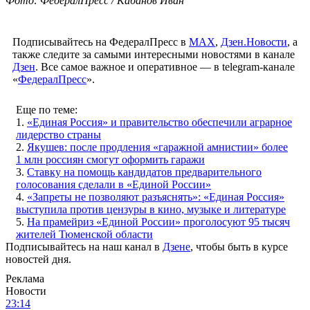
Фото: ФедералПресс / Кабанов Иван
Подписывайтесь на ФедералПресс в
МАХ
,
Дзен.Новости
, а
также следите за самыми интересными новостями в канале
Дзен
. Все самое важное и оперативное — в telegram-канале
«
ФедералПресс
».
Еще по теме:
1.
«Единая Россия» и правительство обеспечили аграрное
лидерство страны
2.
Якушев: после продления «гаражной амнистии» более
1 млн россиян смогут оформить гаражи
3.
Ставку на помощь кандидатов предварительного
голосования сделали в «Единой России»
4.
«Запреты не позволяют разъяснять»: «Единая Россия»
выступила против цензуры в кино, музыке и литературе
5.
На прамейриз «Единой России» проголосуют 95 тысяч
жителей Тюменской области
Подписывайтесь на наш канал в
Дзене
, чтобы быть в курсе
новостей дня.
Реклама
Новости
23:14