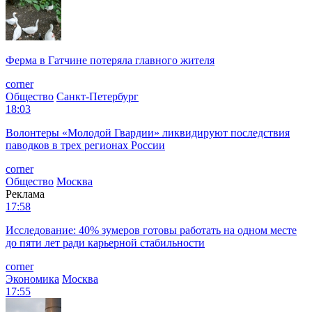
Ферма в Гатчине потеряла главного жителя
corner
Общество
Санкт-Петербург
18:03
Волонтеры «Молодой Гвардии» ликвидируют последствия
паводков в трех регионах России
corner
Общество
Москва
Реклама
17:58
Исследование: 40% зумеров готовы работать на одном месте
до пяти лет ради карьерной стабильности
corner
Экономика
Москва
17:55