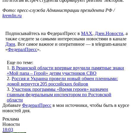
По итогам встреч студенты сформируют рейтинг лекторов.
Фото: пресс-служба Администрации президента РФ /
kremlin.ru
Подписывайтесь на ФедералПресс в
МАХ
,
Дзен.Новости
, а
также следите за самыми интересными новостями в канале
Дзен
. Все самое важное и оперативное — в telegram-канале
«
ФедералПресс
».
Еще по теме:
1.
В Рязанской области впервые вручили памятные знаки
«Мой папа – Герой» детям участников СВО
2.
Россия и Украина провели новый обмен пленными:
домой вернутся 205 российских бойцов
3.
Участник программы «Время героев» назначен
главным федеральным инспектором по Ростовской
области
Добавьте
ФедералПресс
в мои источники, чтобы быть в курсе
новостей дня.
Реклама
Новости
18:03