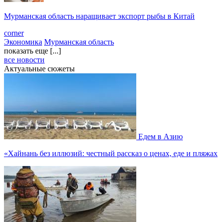
Мурманская область наращивает экспорт рыбы в Китай
corner
Экономика
Мурманская область
показать еще [...]
все новости
Актуальные сюжеты
Едем в Азию
«Хайнань без иллюзий: честный рассказ о ценах, еде и пляжах