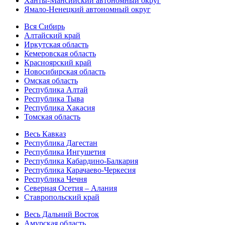
Ханты-Мансийский автономный округ
Ямало-Ненецкий автономный округ
Вся Сибирь
Алтайский край
Иркутская область
Кемеровская область
Красноярский край
Новосибирская область
Омская область
Республика Алтай
Республика Тыва
Республика Хакасия
Томская область
Весь Кавказ
Республика Дагестан
Республика Ингушетия
Республика Кабардино-Балкария
Республика Карачаево-Черкесия
Республика Чечня
Северная Осетия – Алания
Ставропольский край
Весь Дальний Восток
Амурская область