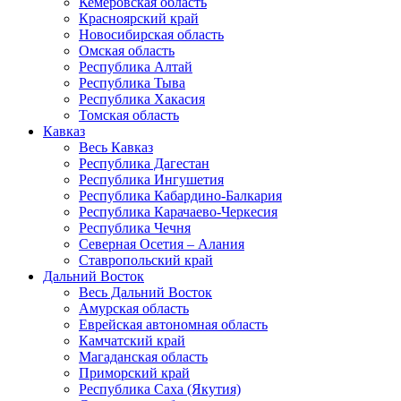
Кемеровская область
Красноярский край
Новосибирская область
Омская область
Республика Алтай
Республика Тыва
Республика Хакасия
Томская область
Кавказ
Весь Кавказ
Республика Дагестан
Республика Ингушетия
Республика Кабардино-Балкария
Республика Карачаево-Черкесия
Республика Чечня
Северная Осетия – Алания
Ставропольский край
Дальний Восток
Весь Дальний Восток
Амурская область
Еврейская автономная область
Камчатский край
Магаданская область
Приморский край
Республика Саха (Якутия)