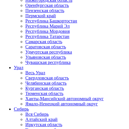
Нижегородская область
Оренбургская область
Пензенская область
Пермский край
Республика Башкортостан
Республика Марий Эл
Республика Мордовия
Республика Татарстан
Самарская область
Саратовская область
Удмуртская республика
Ульяновская область
Чувашская республика
Урал
Весь Урал
Свердловская область
Челябинская область
Курганская область
Тюменская область
Ханты-Мансийский автономный округ
Ямало-Ненецкий автономный округ
Сибирь
Вся Сибирь
Алтайский край
Иркутская область