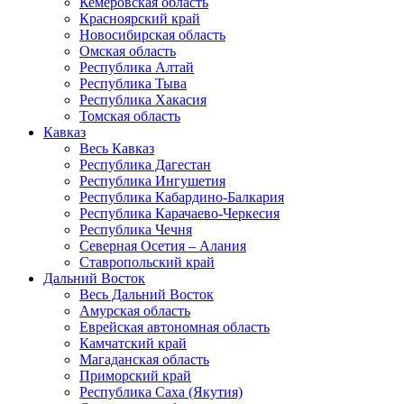
Кемеровская область
Красноярский край
Новосибирская область
Омская область
Республика Алтай
Республика Тыва
Республика Хакасия
Томская область
Кавказ
Весь Кавказ
Республика Дагестан
Республика Ингушетия
Республика Кабардино-Балкария
Республика Карачаево-Черкесия
Республика Чечня
Северная Осетия – Алания
Ставропольский край
Дальний Восток
Весь Дальний Восток
Амурская область
Еврейская автономная область
Камчатский край
Магаданская область
Приморский край
Республика Саха (Якутия)