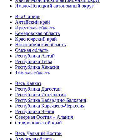
Ханты-Мансийский автономный округ
Ямало-Ненецкий автономный округ
Вся Сибирь
Алтайский край
Иркутская область
Кемеровская область
Красноярский край
Новосибирская область
Омская область
Республика Алтай
Республика Тыва
Республика Хакасия
Томская область
Весь Кавказ
Республика Дагестан
Республика Ингушетия
Республика Кабардино-Балкария
Республика Карачаево-Черкесия
Республика Чечня
Северная Осетия – Алания
Ставропольский край
Весь Дальний Восток
Амурская область