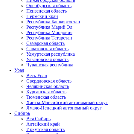
Нижегородская область
Оренбургская область
Пензенская область
Пермский край
Республика Башкортостан
Республика Марий Эл
Республика Мордовия
Республика Татарстан
Самарская область
Саратовская область
Удмуртская республика
Ульяновская область
Чувашская республика
Урал
Весь Урал
Свердловская область
Челябинская область
Курганская область
Тюменская область
Ханты-Мансийский автономный округ
Ямало-Ненецкий автономный округ
Сибирь
Вся Сибирь
Алтайский край
Иркутская область