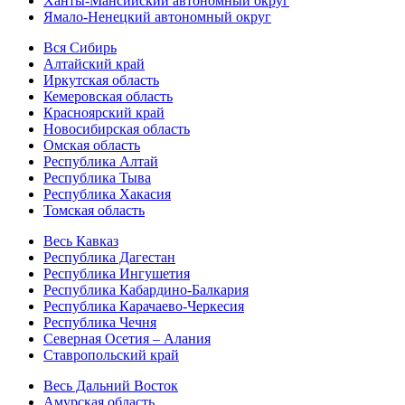
Ханты-Мансийский автономный округ
Ямало-Ненецкий автономный округ
Вся Сибирь
Алтайский край
Иркутская область
Кемеровская область
Красноярский край
Новосибирская область
Омская область
Республика Алтай
Республика Тыва
Республика Хакасия
Томская область
Весь Кавказ
Республика Дагестан
Республика Ингушетия
Республика Кабардино-Балкария
Республика Карачаево-Черкесия
Республика Чечня
Северная Осетия – Алания
Ставропольский край
Весь Дальний Восток
Амурская область