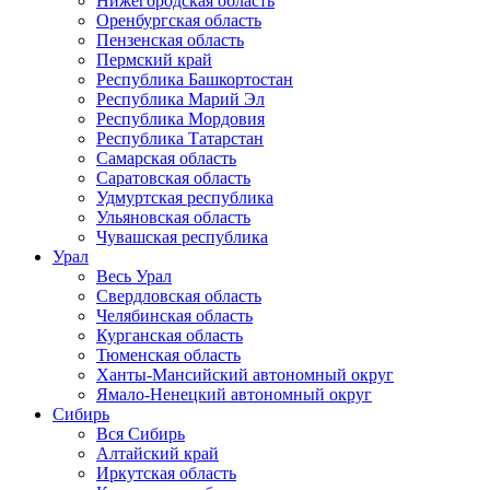
Нижегородская область
Оренбургская область
Пензенская область
Пермский край
Республика Башкортостан
Республика Марий Эл
Республика Мордовия
Республика Татарстан
Самарская область
Саратовская область
Удмуртская республика
Ульяновская область
Чувашская республика
Урал
Весь Урал
Свердловская область
Челябинская область
Курганская область
Тюменская область
Ханты-Мансийский автономный округ
Ямало-Ненецкий автономный округ
Сибирь
Вся Сибирь
Алтайский край
Иркутская область