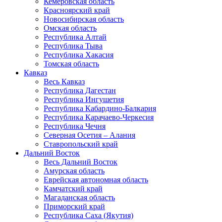
Кемеровская область
Красноярский край
Новосибирская область
Омская область
Республика Алтай
Республика Тыва
Республика Хакасия
Томская область
Кавказ
Весь Кавказ
Республика Дагестан
Республика Ингушетия
Республика Кабардино-Балкария
Республика Карачаево-Черкесия
Республика Чечня
Северная Осетия – Алания
Ставропольский край
Дальний Восток
Весь Дальний Восток
Амурская область
Еврейская автономная область
Камчатский край
Магаданская область
Приморский край
Республика Саха (Якутия)