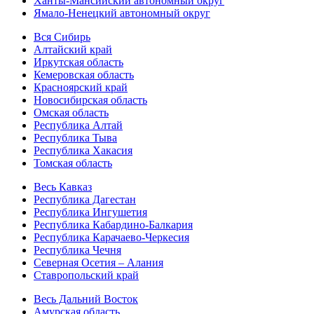
Ханты-Мансийский автономный округ
Ямало-Ненецкий автономный округ
Вся Сибирь
Алтайский край
Иркутская область
Кемеровская область
Красноярский край
Новосибирская область
Омская область
Республика Алтай
Республика Тыва
Республика Хакасия
Томская область
Весь Кавказ
Республика Дагестан
Республика Ингушетия
Республика Кабардино-Балкария
Республика Карачаево-Черкесия
Республика Чечня
Северная Осетия – Алания
Ставропольский край
Весь Дальний Восток
Амурская область