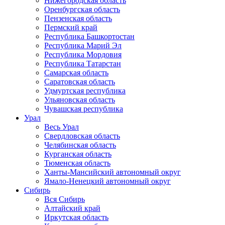
Нижегородская область
Оренбургская область
Пензенская область
Пермский край
Республика Башкортостан
Республика Марий Эл
Республика Мордовия
Республика Татарстан
Самарская область
Саратовская область
Удмуртская республика
Ульяновская область
Чувашская республика
Урал
Весь Урал
Свердловская область
Челябинская область
Курганская область
Тюменская область
Ханты-Мансийский автономный округ
Ямало-Ненецкий автономный округ
Сибирь
Вся Сибирь
Алтайский край
Иркутская область