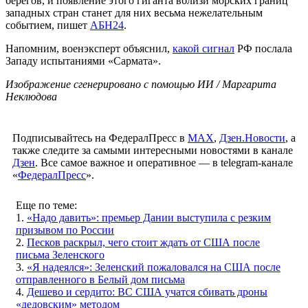
берегов, и появление этого гиганта вблизи морских границ
западных стран станет для них весьма нежелательным
событием, пишет
АБН24
.
Напомним, военэксперт объяснил,
какой сигнал
РФ послала
Западу испытаниями «Сармата».
Изображение сгенерировано с помощью ИИ / Маргарита
Неклюдова
Подписывайтесь на ФедералПресс в
МАХ
,
Дзен.Новости
, а
также следите за самыми интересными новостями в канале
Дзен
. Все самое важное и оперативное — в telegram-канале
«
ФедералПресс
».
Еще по теме:
1.
«Надо давить»: премьер Дании выступила с резким
призывом по России
2.
Песков раскрыл, чего стоит ждать от США после
письма Зеленского
3.
«‎Я надеялся»: Зеленский пожаловался на США после
отправленного в Белый дом письма
4.
Дешево и сердито: ВС США учатся сбивать дроны
«дедовским» методом