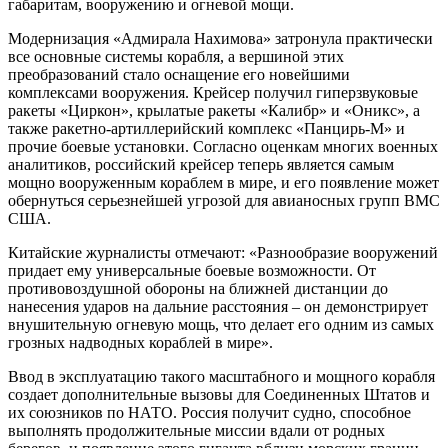
габаритам, вооружению и огневой мощи.
Модернизация «Адмирала Нахимова» затронула практически
все основные системы корабля, а вершиной этих
преобразований стало оснащение его новейшими
комплексами вооружения. Крейсер получил гиперзвуковые
ракеты «Циркон», крылатые ракеты «Калибр» и «Оникс», а
также ракетно-артиллерийский комплекс «Панцирь-М» и
прочие боевые установки. Согласно оценкам многих военных
аналитиков, российский крейсер теперь является самым
мощно вооруженным кораблем в мире, и его появление может
обернуться серьезнейшей угрозой для авианосных групп ВМС
США.
Китайские журналисты отмечают: «Разнообразие вооружений
придает ему универсальные боевые возможности. От
противовоздушной обороны на ближней дистанции до
нанесения ударов на дальние расстояния – он демонстрирует
внушительную огневую мощь, что делает его одним из самых
грозных надводных кораблей в мире».
Ввод в эксплуатацию такого масштабного и мощного корабля
создает дополнительные вызовы для Соединенных Штатов и
их союзников по НАТО. Россия получит судно, способное
выполнять продолжительные миссии вдали от родных