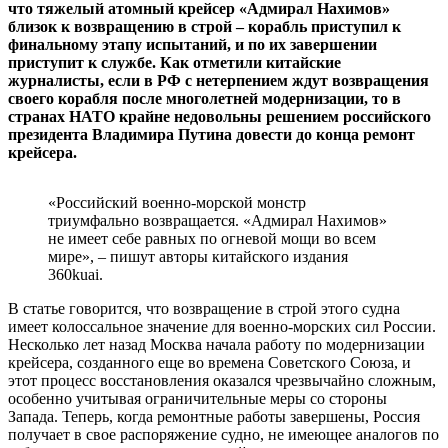
что тяжелый атомный крейсер «Адмирал Нахимов»
близок к возвращению в строй – корабль приступил к
финальному этапу испытаний, и по их завершении
приступит к службе. Как отметили китайские
журналисты, если в РФ с нетерпением ждут возвращения
своего корабля после многолетней модернизации, то в
странах НАТО крайне недовольны решением российского
президента Владимира Путина довести до конца ремонт
крейсера.
«Российский военно-морской монстр
триумфально возвращается. «Адмирал Нахимов»
не имеет себе равных по огневой мощи во всем
мире», – пишут авторы китайского издания
360kuai.
В статье говорится, что возвращение в строй этого судна
имеет колоссальное значение для военно-морских сил России.
Несколько лет назад Москва начала работу по модернизации
крейсера, созданного еще во времена Советского Союза, и
этот процесс восстановления оказался чрезвычайно сложным,
особенно учитывая ограничительные меры со стороны
Запада. Теперь, когда ремонтные работы завершены, Россия
получает в свое распоряжение судно, не имеющее аналогов по