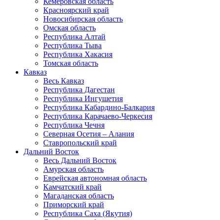
Кемеровская область
Красноярский край
Новосибирская область
Омская область
Республика Алтай
Республика Тыва
Республика Хакасия
Томская область
Кавказ
Весь Кавказ
Республика Дагестан
Республика Ингушетия
Республика Кабардино-Балкария
Республика Карачаево-Черкесия
Республика Чечня
Северная Осетия – Алания
Ставропольский край
Дальний Восток
Весь Дальний Восток
Амурская область
Еврейская автономная область
Камчатский край
Магаданская область
Приморский край
Республика Саха (Якутия)