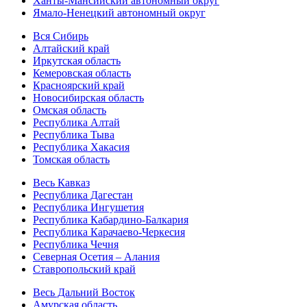
Ханты-Мансийский автономный округ
Ямало-Ненецкий автономный округ
Вся Сибирь
Алтайский край
Иркутская область
Кемеровская область
Красноярский край
Новосибирская область
Омская область
Республика Алтай
Республика Тыва
Республика Хакасия
Томская область
Весь Кавказ
Республика Дагестан
Республика Ингушетия
Республика Кабардино-Балкария
Республика Карачаево-Черкесия
Республика Чечня
Северная Осетия – Алания
Ставропольский край
Весь Дальний Восток
Амурская область