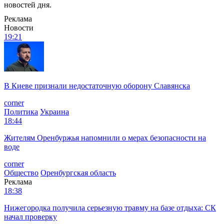
новостей дня.
Реклама
Новости
19:21
В Киеве признали недостаточную оборону Славянска
corner
Политика
Украина
18:44
Жителям Оренбуржья напомнили о мерах безопасности на
воде
corner
Общество
Оренбургская область
Реклама
18:38
Нижегородка получила серьезную травму на базе отдыха: СК
начал проверку