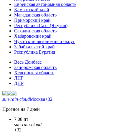
Еврейская автономная область
Камчатский край
Магаданская область
Приморский край
Республика Саха (Якутия)
Сахалинская область
Хабаровский край
Чукотский автономный округ
Забайкальский край
Республика Бурятия
Весь Донбасс
Запорожская область
Херсонская область
ЛНР
ДНР
sun-rain-cloud
Москва
+32
Прогноз на 7 дней
7.08 пт
sun-rain-cloud
+32