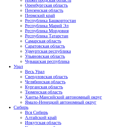
Нижегородская область
Оренбургская область
Пензенская область
Пермский край
Республика Башкортостан
Республика Марий Эл
Республика Мордовия
Республика Татарстан
Самарская область
Саратовская область
Удмуртская республика
Ульяновская область
Чувашская республика
Урал
Весь Урал
Свердловская область
Челябинская область
Курганская область
Тюменская область
Ханты-Мансийский автономный округ
Ямало-Ненецкий автономный округ
Сибирь
Вся Сибирь
Алтайский край
Иркутская область