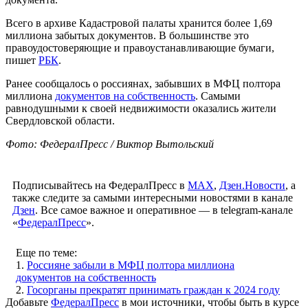
Всего в архиве Кадастровой палаты хранится более 1,69
миллиона забытых документов. В большинстве это
правоудостоверяющие и правоустанавливающие бумаги,
пишет
РБК
.
Ранее сообщалось о россиянах, забывших в МФЦ полтора
миллиона
документов на собственность
. Самыми
равнодушными к своей недвижимости оказались жители
Свердловской области.
Фото: ФедералПресс / Виктор Вытольский
Подписывайтесь на ФедералПресс в
МАХ
,
Дзен.Новости
, а
также следите за самыми интересными новостями в канале
Дзен
. Все самое важное и оперативное — в telegram-канале
«
ФедералПресс
».
Еще по теме:
1.
Россияне забыли в МФЦ полтора миллиона
документов на собственность
2.
Госорганы прекратят принимать граждан к 2024 году
Добавьте
ФедералПресс
в мои источники, чтобы быть в курсе