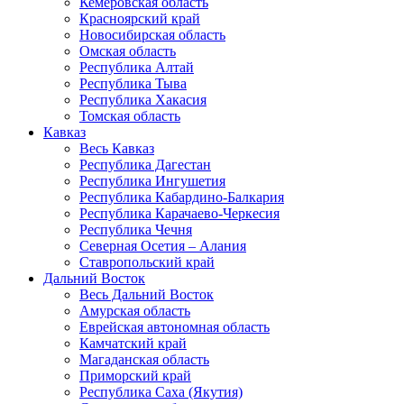
Кемеровская область
Красноярский край
Новосибирская область
Омская область
Республика Алтай
Республика Тыва
Республика Хакасия
Томская область
Кавказ
Весь Кавказ
Республика Дагестан
Республика Ингушетия
Республика Кабардино-Балкария
Республика Карачаево-Черкесия
Республика Чечня
Северная Осетия – Алания
Ставропольский край
Дальний Восток
Весь Дальний Восток
Амурская область
Еврейская автономная область
Камчатский край
Магаданская область
Приморский край
Республика Саха (Якутия)