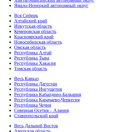
Ханты-Мансийский автономный округ
Ямало-Ненецкий автономный округ
Вся Сибирь
Алтайский край
Иркутская область
Кемеровская область
Красноярский край
Новосибирская область
Омская область
Республика Алтай
Республика Тыва
Республика Хакасия
Томская область
Весь Кавказ
Республика Дагестан
Республика Ингушетия
Республика Кабардино-Балкария
Республика Карачаево-Черкесия
Республика Чечня
Северная Осетия – Алания
Ставропольский край
Весь Дальний Восток
Амурская область