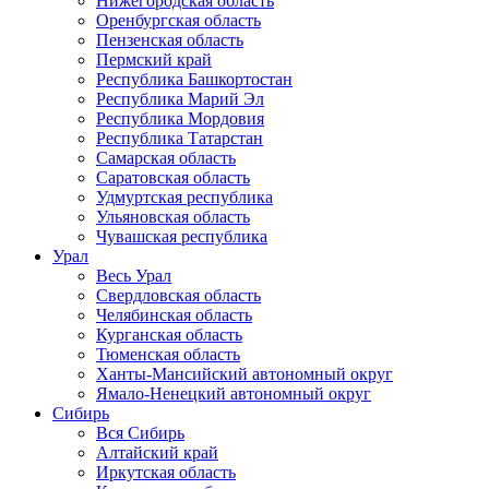
Нижегородская область
Оренбургская область
Пензенская область
Пермский край
Республика Башкортостан
Республика Марий Эл
Республика Мордовия
Республика Татарстан
Самарская область
Саратовская область
Удмуртская республика
Ульяновская область
Чувашская республика
Урал
Весь Урал
Свердловская область
Челябинская область
Курганская область
Тюменская область
Ханты-Мансийский автономный округ
Ямало-Ненецкий автономный округ
Сибирь
Вся Сибирь
Алтайский край
Иркутская область