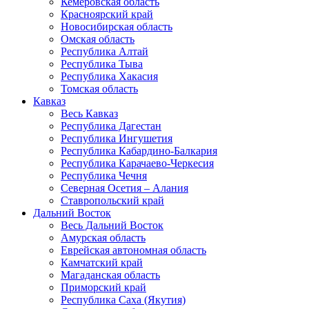
Кемеровская область
Красноярский край
Новосибирская область
Омская область
Республика Алтай
Республика Тыва
Республика Хакасия
Томская область
Кавказ
Весь Кавказ
Республика Дагестан
Республика Ингушетия
Республика Кабардино-Балкария
Республика Карачаево-Черкесия
Республика Чечня
Северная Осетия – Алания
Ставропольский край
Дальний Восток
Весь Дальний Восток
Амурская область
Еврейская автономная область
Камчатский край
Магаданская область
Приморский край
Республика Саха (Якутия)