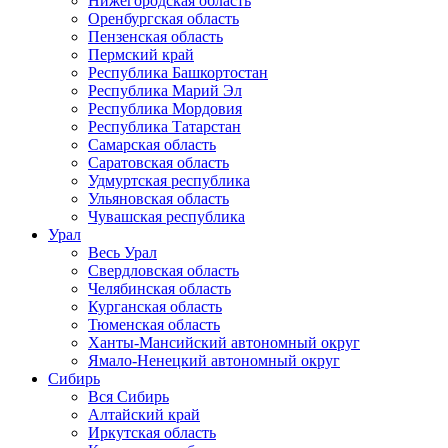
Нижегородская область
Оренбургская область
Пензенская область
Пермский край
Республика Башкортостан
Республика Марий Эл
Республика Мордовия
Республика Татарстан
Самарская область
Саратовская область
Удмуртская республика
Ульяновская область
Чувашская республика
Урал
Весь Урал
Свердловская область
Челябинская область
Курганская область
Тюменская область
Ханты-Мансийский автономный округ
Ямало-Ненецкий автономный округ
Сибирь
Вся Сибирь
Алтайский край
Иркутская область