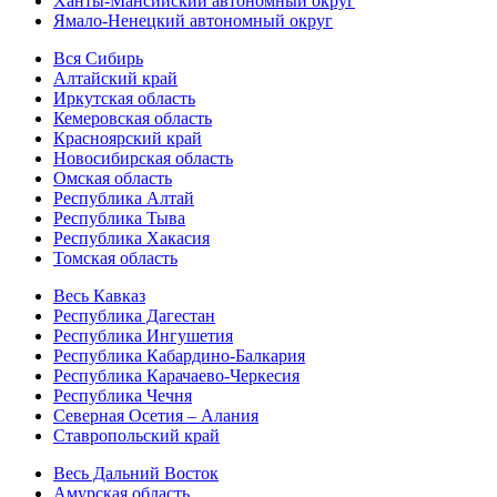
Ханты-Мансийский автономный округ
Ямало-Ненецкий автономный округ
Вся Сибирь
Алтайский край
Иркутская область
Кемеровская область
Красноярский край
Новосибирская область
Омская область
Республика Алтай
Республика Тыва
Республика Хакасия
Томская область
Весь Кавказ
Республика Дагестан
Республика Ингушетия
Республика Кабардино-Балкария
Республика Карачаево-Черкесия
Республика Чечня
Северная Осетия – Алания
Ставропольский край
Весь Дальний Восток
Амурская область