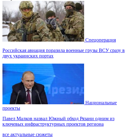
Спецоперация
Российская авиация поразила военные грузы ВСУ сразу в
двух украинских портах
Национальные
проекты
Павел Малков назвал Южный обход Рязани одним из
ключевых инфраструктурных проектов региона
все актуальные сюжеты