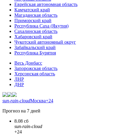
Еврейская автономная область
Камчатский край
Магаданская область
Приморский край
Республика Саха (Якутия)
Сахалинская область
Хабаровский край
Чукотский автономный округ
Забайкальский край
Республика Бурятия
Весь Донбасс
Запорожская область
Херсонская область
ЛНР
ДНР
sun-rain-cloud
Москва
+24
Прогноз на 7 дней
8.08 сб
sun-rain-cloud
+24