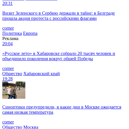
20:31
Визит Зеленского в Сербию держали в тайне: в Белграде
прошла акция протеста с российскими флагами
corner
Политика
Европа
Реклама
20:04
«Русское лето» в Хабаровске собрало 20 тысяч человек и
объединило поколения вокруг общей Победы
corner
Общество
Хабаровский край
19:28
Синоптики предупредили, в какие дни в Москве ожидается
самая низкая температура
corner
Общество
Москва