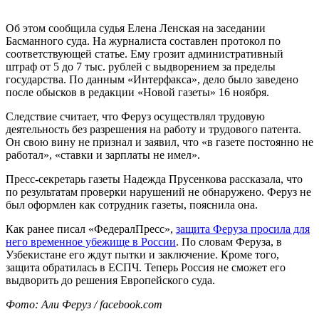
Об этом сообщила судья Елена Ленская на заседании
Басманного суда. На журналиста составлен протокол по
соответствующей статье. Ему грозит административный
штраф от 5 до 7 тыс. рублей с выдворением за пределы
государства. По данным «Интерфакса», дело было заведено
после обысков в редакции «Новой газеты» 16 ноября.
Следствие считает, что Феруз осуществлял трудовую
деятельность без разрешения на работу и трудового патента.
Он свою вину не признал и заявил, что «в газете постоянно не
работал», «ставки и зарплаты не имел».
Пресс-секретарь газеты Надежда Прусенкова рассказала, что
по результатам проверки нарушений не обнаружено. Феруз не
был оформлен как сотрудник газеты, пояснила она.
Как ранее писал «ФедералПресс»,
защита Феруза просила для
него временное убежище в России
. По словам Феруза, в
Узбекистане его ждут пытки и заключение. Кроме того,
защита обратилась в ЕСПЧ. Теперь Россия не сможет его
выдворить до решения Европейского суда.
Фото: Али Феруз / facebook.com