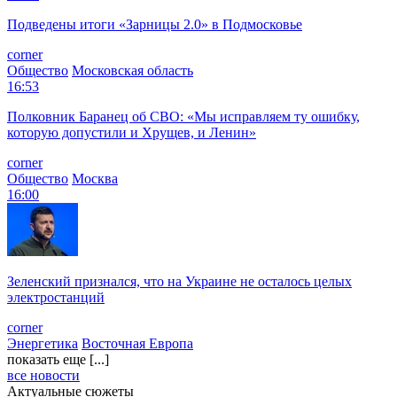
Подведены итоги «Зарницы 2.0» в Подмосковье
corner
Общество
Московская область
16:53
Полковник Баранец об СВО: «Мы исправляем ту ошибку,
которую допустили и Хрущев, и Ленин»
corner
Общество
Москва
16:00
Зеленский признался, что на Украине не осталось целых
электростанций
corner
Энергетика
Восточная Европа
показать еще [...]
все новости
Актуальные сюжеты