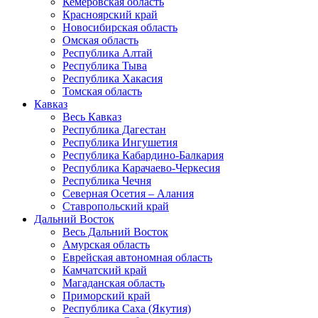
Кемеровская область
Красноярский край
Новосибирская область
Омская область
Республика Алтай
Республика Тыва
Республика Хакасия
Томская область
Кавказ
Весь Кавказ
Республика Дагестан
Республика Ингушетия
Республика Кабардино-Балкария
Республика Карачаево-Черкесия
Республика Чечня
Северная Осетия – Алания
Ставропольский край
Дальний Восток
Весь Дальний Восток
Амурская область
Еврейская автономная область
Камчатский край
Магаданская область
Приморский край
Республика Саха (Якутия)