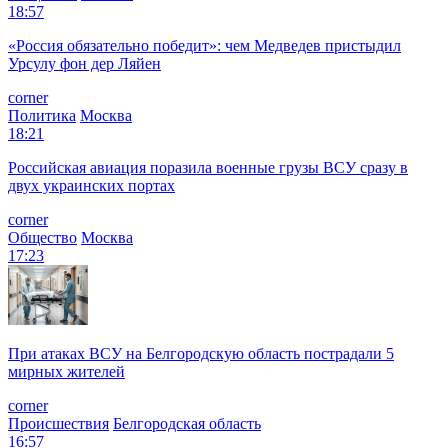
18:57
«Россия обязательно победит»: чем Медведев пристыдил
Урсулу фон дер Ляйен
corner
Политика
Москва
18:21
Российская авиация поразила военные грузы ВСУ сразу в
двух украинских портах
corner
Общество
Москва
17:23
При атаках ВСУ на Белгородскую область пострадали 5
мирных жителей
corner
Происшествия
Белгородская область
16:57