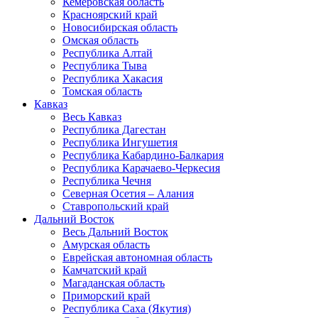
Кемеровская область
Красноярский край
Новосибирская область
Омская область
Республика Алтай
Республика Тыва
Республика Хакасия
Томская область
Кавказ
Весь Кавказ
Республика Дагестан
Республика Ингушетия
Республика Кабардино-Балкария
Республика Карачаево-Черкесия
Республика Чечня
Северная Осетия – Алания
Ставропольский край
Дальний Восток
Весь Дальний Восток
Амурская область
Еврейская автономная область
Камчатский край
Магаданская область
Приморский край
Республика Саха (Якутия)