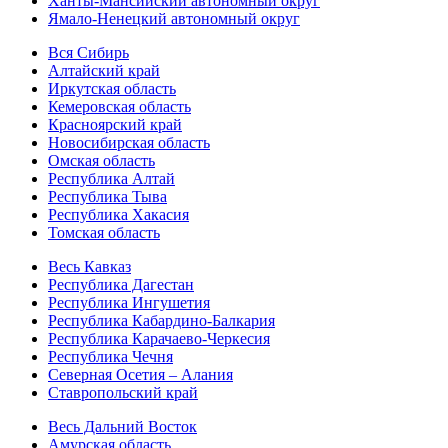
Ханты-Мансийский автономный округ
Ямало-Ненецкий автономный округ
Вся Сибирь
Алтайский край
Иркутская область
Кемеровская область
Красноярский край
Новосибирская область
Омская область
Республика Алтай
Республика Тыва
Республика Хакасия
Томская область
Весь Кавказ
Республика Дагестан
Республика Ингушетия
Республика Кабардино-Балкария
Республика Карачаево-Черкесия
Республика Чечня
Северная Осетия – Алания
Ставропольский край
Весь Дальний Восток
Амурская область