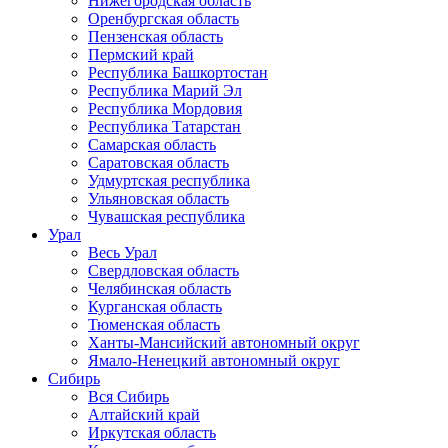
Нижегородская область
Оренбургская область
Пензенская область
Пермский край
Республика Башкортостан
Республика Марий Эл
Республика Мордовия
Республика Татарстан
Самарская область
Саратовская область
Удмуртская республика
Ульяновская область
Чувашская республика
Урал
Весь Урал
Свердловская область
Челябинская область
Курганская область
Тюменская область
Ханты-Мансийский автономный округ
Ямало-Ненецкий автономный округ
Сибирь
Вся Сибирь
Алтайский край
Иркутская область