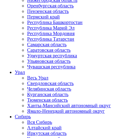
Нижегородская область
Оренбургская область
Пензенская область
Пермский край
Республика Башкортостан
Республика Марий Эл
Республика Мордовия
Республика Татарстан
Самарская область
Саратовская область
Удмуртская республика
Ульяновская область
Чувашская республика
Урал
Весь Урал
Свердловская область
Челябинская область
Курганская область
Тюменская область
Ханты-Мансийский автономный округ
Ямало-Ненецкий автономный округ
Сибирь
Вся Сибирь
Алтайский край
Иркутская область