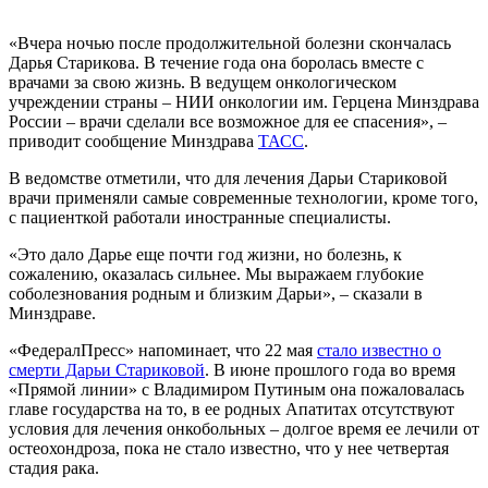
«Вчера ночью после продолжительной болезни скончалась
Дарья Старикова. В течение года она боролась вместе с
врачами за свою жизнь. В ведущем онкологическом
учреждении страны – НИИ онкологии им. Герцена Минздрава
России – врачи сделали все возможное для ее спасения», –
приводит сообщение Минздрава
ТАСС
.
В ведомстве отметили, что для лечения Дарьи Стариковой
врачи применяли самые современные технологии, кроме того,
с пациенткой работали иностранные специалисты.
«Это дало Дарье еще почти год жизни, но болезнь, к
сожалению, оказалась сильнее. Мы выражаем глубокие
соболезнования родным и близким Дарьи», – сказали в
Минздраве.
«ФедералПресс» напоминает, что 22 мая
стало известно о
смерти Дарьи Стариковой
. В июне прошлого года во время
«Прямой линии» с Владимиром Путиным она пожаловалась
главе государства на то, в ее родных Апатитах отсутствуют
условия для лечения онкобольных – долгое время ее лечили от
остеохондроза, пока не стало известно, что у нее четвертая
стадия рака.