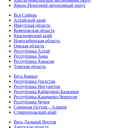
Ханты-Мансийский автономный округ
Ямало-Ненецкий автономный округ
Вся Сибирь
Алтайский край
Иркутская область
Кемеровская область
Красноярский край
Новосибирская область
Омская область
Республика Алтай
Республика Тыва
Республика Хакасия
Томская область
Весь Кавказ
Республика Дагестан
Республика Ингушетия
Республика Кабардино-Балкария
Республика Карачаево-Черкесия
Республика Чечня
Северная Осетия – Алания
Ставропольский край
Весь Дальний Восток
Амурская область