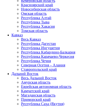
Кемеровская область
Красноярский край
Новосибирская область
Омская область
Республика Алтай
Республика Тыва
Республика Хакасия
Томская область
Кавказ
Весь Кавказ
Республика Дагестан
Республика Ингушетия
Республика Кабардино-Балкария
Республика Карачаево-Черкесия
Республика Чечня
Северная Осетия – Алания
Ставропольский край
Дальний Восток
Весь Дальний Восток
Амурская область
Еврейская автономная область
Камчатский край
Магаданская область
Приморский край
Республика Саха (Якутия)