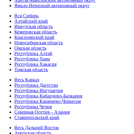
Ханты-Мансийский автономный округ
Ямало-Ненецкий автономный округ
Вся Сибирь
Алтайский край
Иркутская область
Кемеровская область
Красноярский край
Новосибирская область
Омская область
Республика Алтай
Республика Тыва
Республика Хакасия
Томская область
Весь Кавказ
Республика Дагестан
Республика Ингушетия
Республика Кабардино-Балкария
Республика Карачаево-Черкесия
Республика Чечня
Северная Осетия – Алания
Ставропольский край
Весь Дальний Восток
Амурская область