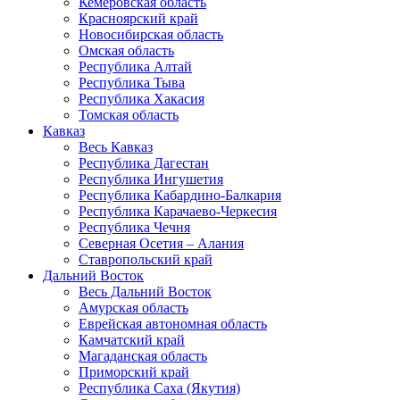
Кемеровская область
Красноярский край
Новосибирская область
Омская область
Республика Алтай
Республика Тыва
Республика Хакасия
Томская область
Кавказ
Весь Кавказ
Республика Дагестан
Республика Ингушетия
Республика Кабардино-Балкария
Республика Карачаево-Черкесия
Республика Чечня
Северная Осетия – Алания
Ставропольский край
Дальний Восток
Весь Дальний Восток
Амурская область
Еврейская автономная область
Камчатский край
Магаданская область
Приморский край
Республика Саха (Якутия)