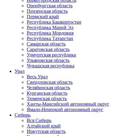
Нижегородская область
Оренбургская область
Пензенская область
Пермский край
Республика Башкортостан
Республика Марий Эл
Республика Мордовия
Республика Татарстан
Самарская область
Саратовская область
Удмуртская республика
Ульяновская область
Чувашская республика
Урал
Весь Урал
Свердловская область
Челябинская область
Курганская область
Тюменская область
Ханты-Мансийский автономный округ
Ямало-Ненецкий автономный округ
Сибирь
Вся Сибирь
Алтайский край
Иркутская область