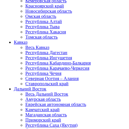
Кемеровская область
Красноярский край
Новосибирская область
Омская область
Республика Алтай
Республика Тыва
Республика Хакасия
Томская область
Кавказ
Весь Кавказ
Республика Дагестан
Республика Ингушетия
Республика Кабардино-Балкария
Республика Карачаево-Черкесия
Республика Чечня
Северная Осетия – Алания
Ставропольский край
Дальний Восток
Весь Дальний Восток
Амурская область
Еврейская автономная область
Камчатский край
Магаданская область
Приморский край
Республика Саха (Якутия)