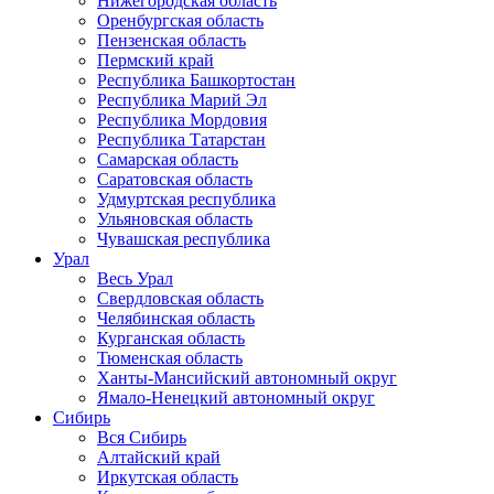
Нижегородская область
Оренбургская область
Пензенская область
Пермский край
Республика Башкортостан
Республика Марий Эл
Республика Мордовия
Республика Татарстан
Самарская область
Саратовская область
Удмуртская республика
Ульяновская область
Чувашская республика
Урал
Весь Урал
Свердловская область
Челябинская область
Курганская область
Тюменская область
Ханты-Мансийский автономный округ
Ямало-Ненецкий автономный округ
Сибирь
Вся Сибирь
Алтайский край
Иркутская область