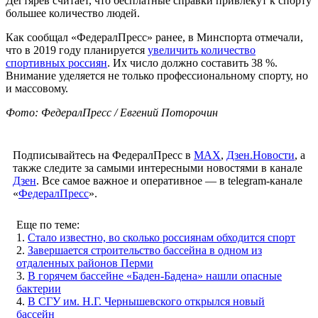
Дегтярев считает, что бесплатные справки привлекут к спорту
большее количество людей.
Как сообщал «ФедералПресс» ранее, в Минспорта отмечали,
что в 2019 году планируется
увеличить количество
спортивных россиян
. Их число должно составить 38 %.
Внимание уделяется не только профессиональному спорту, но
и массовому.
Фото: ФедералПресс / Евгений Поторочин
Подписывайтесь на ФедералПресс в
МАХ
,
Дзен.Новости
, а
также следите за самыми интересными новостями в канале
Дзен
. Все самое важное и оперативное — в telegram-канале
«
ФедералПресс
».
Еще по теме:
1.
Стало известно, во сколько россиянам обходится спорт
2.
Завершается строительство бассейна в одном из
отдаленных районов Перми
3.
В горячем бассейне «Баден-Бадена» нашли опасные
бактерии
4.
В СГУ им. Н.Г. Чернышевского открылся новый
бассейн