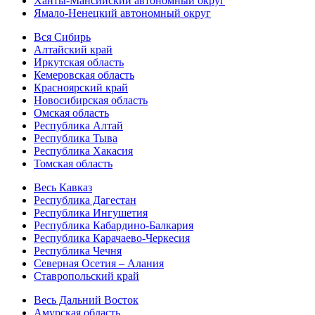
Ханты-Мансийский автономный округ
Ямало-Ненецкий автономный округ
Вся Сибирь
Алтайский край
Иркутская область
Кемеровская область
Красноярский край
Новосибирская область
Омская область
Республика Алтай
Республика Тыва
Республика Хакасия
Томская область
Весь Кавказ
Республика Дагестан
Республика Ингушетия
Республика Кабардино-Балкария
Республика Карачаево-Черкесия
Республика Чечня
Северная Осетия – Алания
Ставропольский край
Весь Дальний Восток
Амурская область