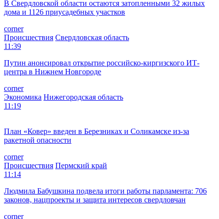
В Свердловской области остаются затопленными 32 жилых
дома и 1126 приусадебных участков
corner
Происшествия
Свердловская область
11:39
Путин анонсировал открытие российско-киргизского ИТ-
центра в Нижнем Новгороде
corner
Экономика
Нижегородская область
11:19
План «Ковер» введен в Березниках и Соликамске из-за
ракетной опасности
corner
Происшествия
Пермский край
11:14
Людмила Бабушкина подвела итоги работы парламента: 706
законов, нацпроекты и защита интересов свердловчан
corner