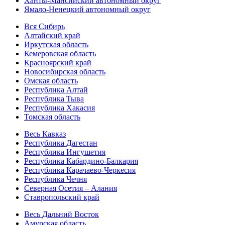
Ханты-Мансийский автономный округ
Ямало-Ненецкий автономный округ
Вся Сибирь
Алтайский край
Иркутская область
Кемеровская область
Красноярский край
Новосибирская область
Омская область
Республика Алтай
Республика Тыва
Республика Хакасия
Томская область
Весь Кавказ
Республика Дагестан
Республика Ингушетия
Республика Кабардино-Балкария
Республика Карачаево-Черкесия
Республика Чечня
Северная Осетия – Алания
Ставропольский край
Весь Дальний Восток
Амурская область