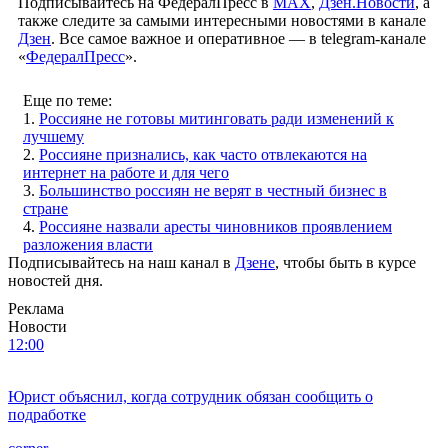
Подписывайтесь на ФедералПресс в
МАХ
,
Дзен.Новости
, а
также следите за самыми интересными новостями в канале
Дзен
. Все самое важное и оперативное — в telegram-канале
«
ФедералПресс
».
Еще по теме:
1.
Россияне не готовы митинговать ради изменений к
лучшему
2.
Россияне признались, как часто отвлекаются на
интернет на работе и для чего
3.
Большинство россиян не верят в честный бизнес в
стране
4.
Россияне назвали аресты чиновников проявлением
разложения власти
Подписывайтесь на наш канал в
Дзене
, чтобы быть в курсе
новостей дня.
Реклама
Новости
12:00
Юрист объяснил, когда сотрудник обязан сообщить о
подработке