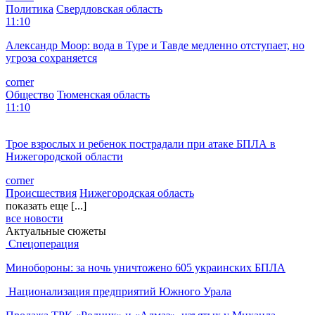
Политика
Свердловская область
11:10
Александр Моор: вода в Туре и Тавде медленно отступает, но
угроза сохраняется
corner
Общество
Тюменская область
11:10
Трое взрослых и ребенок пострадали при атаке БПЛА в
Нижегородской области
corner
Происшествия
Нижегородская область
показать еще [...]
все новости
Актуальные сюжеты
Спецоперация
Минобороны: за ночь уничтожено 605 украинских БПЛА
Национализация предприятий Южного Урала