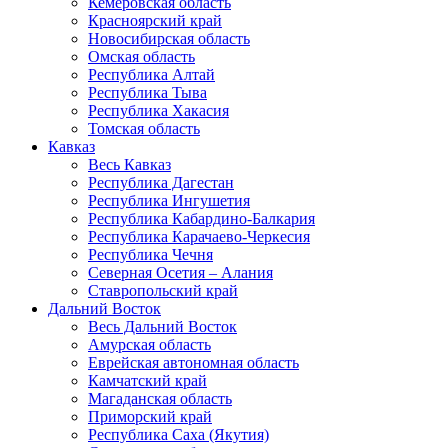
Кемеровская область
Красноярский край
Новосибирская область
Омская область
Республика Алтай
Республика Тыва
Республика Хакасия
Томская область
Кавказ
Весь Кавказ
Республика Дагестан
Республика Ингушетия
Республика Кабардино-Балкария
Республика Карачаево-Черкесия
Республика Чечня
Северная Осетия – Алания
Ставропольский край
Дальний Восток
Весь Дальний Восток
Амурская область
Еврейская автономная область
Камчатский край
Магаданская область
Приморский край
Республика Саха (Якутия)