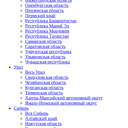
Нижегородская область
Оренбургская область
Пензенская область
Пермский край
Республика Башкортостан
Республика Марий Эл
Республика Мордовия
Республика Татарстан
Самарская область
Саратовская область
Удмуртская республика
Ульяновская область
Чувашская республика
Урал
Весь Урал
Свердловская область
Челябинская область
Курганская область
Тюменская область
Ханты-Мансийский автономный округ
Ямало-Ненецкий автономный округ
Сибирь
Вся Сибирь
Алтайский край
Иркутская область