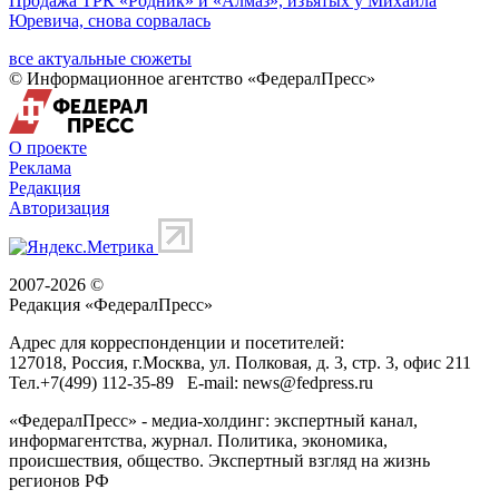
Продажа ТРК «Родник» и «Алмаз», изъятых у Михаила
Юревича, снова сорвалась
все актуальные сюжеты
© Информационное агентство «ФедералПресс»
О проекте
Реклама
Редакция
Авторизация
2007-2026 ©
Редакция «
ФедералПресс
»
Адрес для корреспонденции и посетителей:
127018
, Россия, г.
Москва
,
ул. Полковая, д. 3, стр. 3
, офис 211
Тел.
+7(499) 112-35-89
E-mail:
news@fedpress.ru
«ФедералПресс» - медиа-холдинг: экспертный канал,
информагентства, журнал. Политика, экономика,
происшествия, общество. Экспертный взгляд на жизнь
регионов РФ