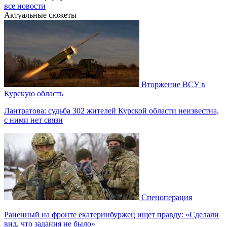
все новости
Актуальные сюжеты
Вторжение ВСУ в
Курскую область
Лантратова: судьба 302 жителей Курской области неизвестна,
с ними нет связи
Спецоперация
Раненный на фронте екатеринбуржец ищет правду: «Сделали
вид, что задания не было»