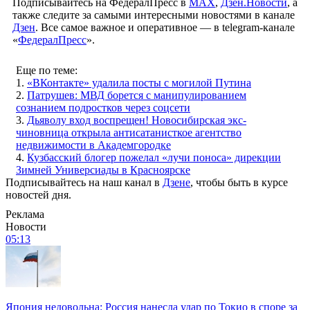
Подписывайтесь на ФедералПресс в
МАХ
,
Дзен.Новости
, а
также следите за самыми интересными новостями в канале
Дзен
. Все самое важное и оперативное — в telegram-канале
«
ФедералПресс
».
Еще по теме:
1.
«ВКонтакте» удалила посты с могилой Путина
2.
Патрушев: МВД борется с манипулированием
сознанием подростков через соцсети
3.
Дьяволу вход воспрещен! Новосибирская экс-
чиновница открыла антисатанисткое агентство
недвижимости в Академгородке
4.
Кузбасский блогер пожелал «лучи поноса» дирекции
Зимней Универсиады в Красноярске
Подписывайтесь на наш канал в
Дзене
, чтобы быть в курсе
новостей дня.
Реклама
Новости
05:13
Япония недовольна: Россия нанесла удар по Токио в споре за