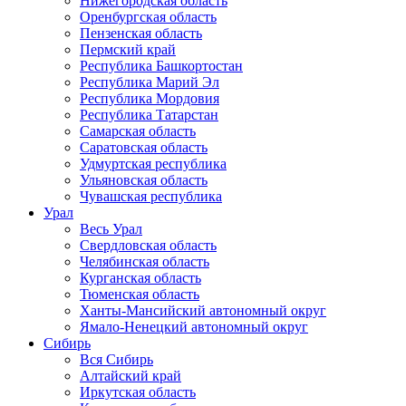
Нижегородская область
Оренбургская область
Пензенская область
Пермский край
Республика Башкортостан
Республика Марий Эл
Республика Мордовия
Республика Татарстан
Самарская область
Саратовская область
Удмуртская республика
Ульяновская область
Чувашская республика
Урал
Весь Урал
Свердловская область
Челябинская область
Курганская область
Тюменская область
Ханты-Мансийский автономный округ
Ямало-Ненецкий автономный округ
Сибирь
Вся Сибирь
Алтайский край
Иркутская область