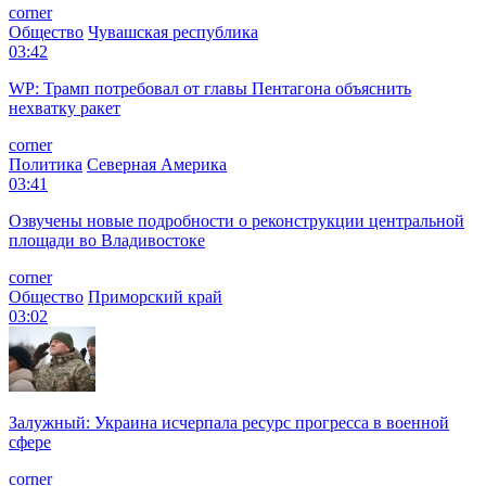
corner
Общество
Чувашская республика
03:42
WP: Трамп потребовал от главы Пентагона объяснить
нехватку ракет
corner
Политика
Северная Америка
03:41
Озвучены новые подробности о реконструкции центральной
площади во Владивостоке
corner
Общество
Приморский край
03:02
Залужный: Украина исчерпала ресурс прогресса в военной
сфере
corner