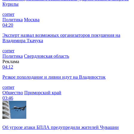
Курилы
corner
Политика
Москва
04:20
Эксперт назвал возможных организаторов покушения на
Владимира Ткачука
corner
Политика
Свердловская область
Реклама
04:12
Резкое похолодание и ливни идут на Владивосток
corner
Общество
Приморский край
03:46
Об угрозе атаки БПЛА предупредили жителей Чувашии