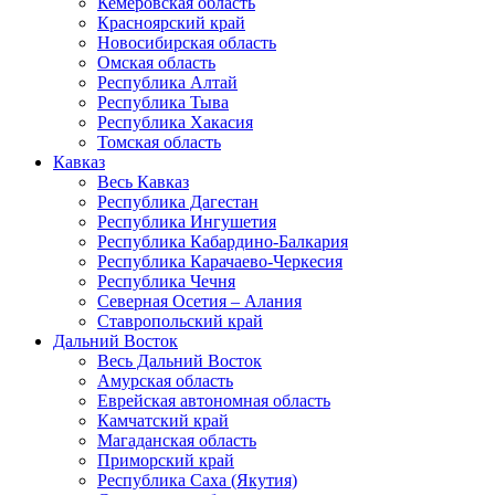
Кемеровская область
Красноярский край
Новосибирская область
Омская область
Республика Алтай
Республика Тыва
Республика Хакасия
Томская область
Кавказ
Весь Кавказ
Республика Дагестан
Республика Ингушетия
Республика Кабардино-Балкария
Республика Карачаево-Черкесия
Республика Чечня
Северная Осетия – Алания
Ставропольский край
Дальний Восток
Весь Дальний Восток
Амурская область
Еврейская автономная область
Камчатский край
Магаданская область
Приморский край
Республика Саха (Якутия)