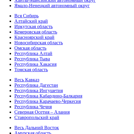
Ханты-Мансийский автономный округ
Ямало-Ненецкий автономный округ
Вся Сибирь
Алтайский край
Иркутская область
Кемеровская область
Красноярский край
Новосибирская область
Омская область
Республика Алтай
Республика Тыва
Республика Хакасия
Томская область
Весь Кавказ
Республика Дагестан
Республика Ингушетия
Республика Кабардино-Балкария
Республика Карачаево-Черкесия
Республика Чечня
Северная Осетия – Алания
Ставропольский край
Весь Дальний Восток
Амурская область