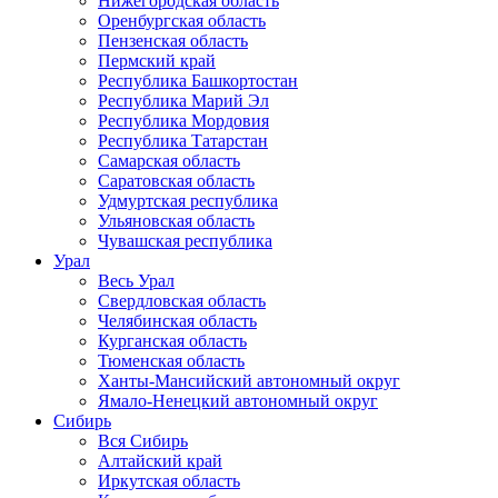
Нижегородская область
Оренбургская область
Пензенская область
Пермский край
Республика Башкортостан
Республика Марий Эл
Республика Мордовия
Республика Татарстан
Самарская область
Саратовская область
Удмуртская республика
Ульяновская область
Чувашская республика
Урал
Весь Урал
Свердловская область
Челябинская область
Курганская область
Тюменская область
Ханты-Мансийский автономный округ
Ямало-Ненецкий автономный округ
Сибирь
Вся Сибирь
Алтайский край
Иркутская область