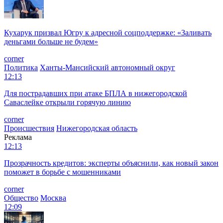
Кухарук призвал Югру к адресной соцподдержке: «Заливать
деньгами больше не будем»
corner
Политика
Ханты-Мансийский автономный округ
12:13
Для пострадавших при атаке БПЛА в нижегородской
Саваслейке открыли горячую линию
corner
Происшествия
Нижегородская область
Реклама
12:13
Прозрачность кредитов: эксперты объяснили, как новый закон
поможет в борьбе с мошенниками
corner
Общество
Москва
12:09