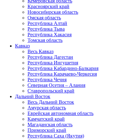
Кемеровская область
Красноярский край
Новосибирская область
Омская область
Республика Алтай
Республика Тыва
Республика Хакасия
Томская область
Кавказ
Весь Кавказ
Республика Дагестан
Республика Ингушетия
Республика Кабардино-Балкария
Республика Карачаево-Черкесия
Республика Чечня
Северная Осетия – Алания
Ставропольский край
Дальний Восток
Весь Дальний Восток
Амурская область
Еврейская автономная область
Камчатский край
Магаданская область
Приморский край
Республика Саха (Якутия)