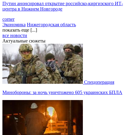
Путин анонсировал открытие российско-киргизского ИТ-
центра в Нижнем Новгороде
corner
Экономика
Нижегородская область
показать еще [...]
все новости
Актуальные сюжеты
Спецоперация
Минобороны: за ночь уничтожено 605 украинских БПЛА