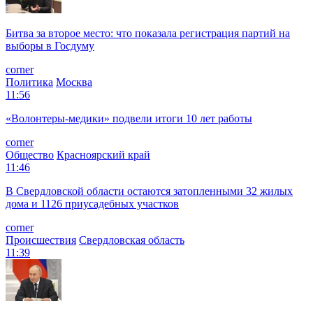
Битва за второе место: что показала регистрация партий на
выборы в Госдуму
corner
Политика
Москва
11:56
«Волонтеры-медики» подвели итоги 10 лет работы
corner
Общество
Красноярский край
11:46
В Свердловской области остаются затопленными 32 жилых
дома и 1126 приусадебных участков
corner
Происшествия
Свердловская область
11:39