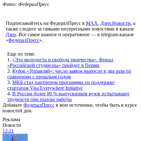
Фото: ФедералПресс
Подписывайтесь на ФедералПресс в
МАХ
,
Дзен.Новости
, а
также следите за самыми интересными новостями в канале
Дзен
. Все самое важное и оперативное — в telegram-канале
«
ФедералПресс
».
Еще по теме:
1.
«Это молодость и свобода творчества». Финал
«Российской студвесны» пройдет в Перми
2.
Кубок «Управляй»: число заявок выросло в два раза по
сравнению с прошлым годом
3.
МКБ стал партнером программы по поддержке
стартапов Visa Everywhere Initiative
4.
В России более 80 % выпускников вузов испытывают
трудности при поиске работы
Добавьте
ФедералПресс
в мои источники, чтобы быть в курсе
новостей дня.
Реклама
Новости
12:21