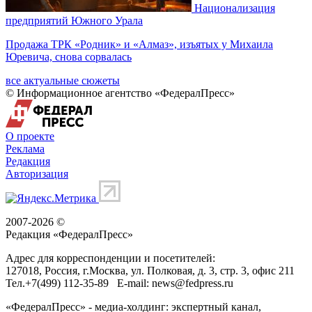
Национализация
предприятий Южного Урала
Продажа ТРК «Родник» и «Алмаз», изъятых у Михаила
Юревича, снова сорвалась
все актуальные сюжеты
© Информационное агентство «ФедералПресс»
О проекте
Реклама
Редакция
Авторизация
2007-2026 ©
Редакция «
ФедералПресс
»
Адрес для корреспонденции и посетителей:
127018
, Россия, г.
Москва
,
ул. Полковая, д. 3, стр. 3
, офис 211
Тел.
+7(499) 112-35-89
E-mail:
news@fedpress.ru
«ФедералПресс» - медиа-холдинг: экспертный канал,