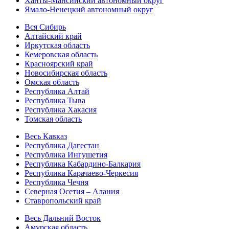
Ханты-Мансийский автономный округ
Ямало-Ненецкий автономный округ
Вся Сибирь
Алтайский край
Иркутская область
Кемеровская область
Красноярский край
Новосибирская область
Омская область
Республика Алтай
Республика Тыва
Республика Хакасия
Томская область
Весь Кавказ
Республика Дагестан
Республика Ингушетия
Республика Кабардино-Балкария
Республика Карачаево-Черкесия
Республика Чечня
Северная Осетия – Алания
Ставропольский край
Весь Дальний Восток
Амурская область