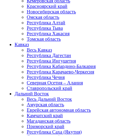
Кемеровская область
Красноярский край
Новосибирская область
Омская область
Республика Алтай
Республика Тыва
Республика Хакасия
Томская область
Кавказ
Весь Кавказ
Республика Дагестан
Республика Ингушетия
Республика Кабардино-Балкария
Республика Карачаево-Черкесия
Республика Чечня
Северная Осетия – Алания
Ставропольский край
Дальний Восток
Весь Дальний Восток
Амурская область
Еврейская автономная область
Камчатский край
Магаданская область
Приморский край
Республика Саха (Якутия)