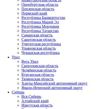
Нижегородская область
Оренбургская область
Пензенская область
Пермский край
Республика Башкортостан
Республика Марий Эл
Республика Мордовия
Республика Татарстан
Самарская область
Саратовская область
Удмуртская республика
Ульяновская область
Чувашская республика
Урал
Весь Урал
Свердловская область
Челябинская область
Курганская область
Тюменская область
Ханты-Мансийский автономный округ
Ямало-Ненецкий автономный округ
Сибирь
Вся Сибирь
Алтайский край
Иркутская область