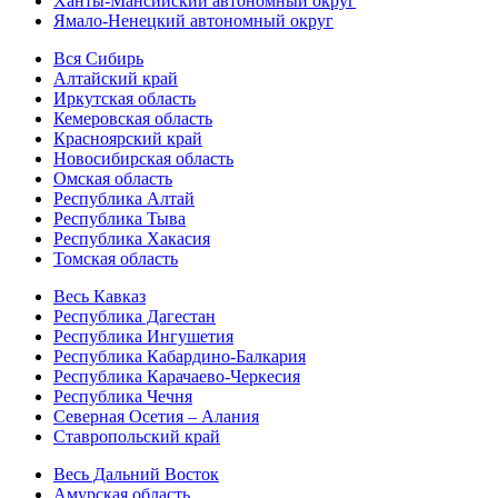
Ханты-Мансийский автономный округ
Ямало-Ненецкий автономный округ
Вся Сибирь
Алтайский край
Иркутская область
Кемеровская область
Красноярский край
Новосибирская область
Омская область
Республика Алтай
Республика Тыва
Республика Хакасия
Томская область
Весь Кавказ
Республика Дагестан
Республика Ингушетия
Республика Кабардино-Балкария
Республика Карачаево-Черкесия
Республика Чечня
Северная Осетия – Алания
Ставропольский край
Весь Дальний Восток
Амурская область