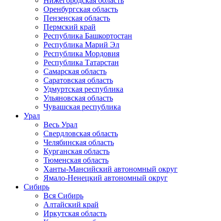
Нижегородская область
Оренбургская область
Пензенская область
Пермский край
Республика Башкортостан
Республика Марий Эл
Республика Мордовия
Республика Татарстан
Самарская область
Саратовская область
Удмуртская республика
Ульяновская область
Чувашская республика
Урал
Весь Урал
Свердловская область
Челябинская область
Курганская область
Тюменская область
Ханты-Мансийский автономный округ
Ямало-Ненецкий автономный округ
Сибирь
Вся Сибирь
Алтайский край
Иркутская область