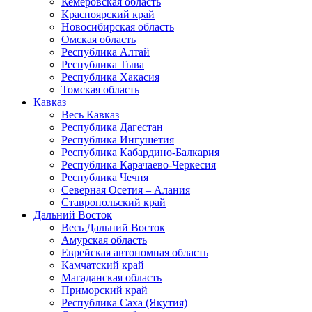
Кемеровская область
Красноярский край
Новосибирская область
Омская область
Республика Алтай
Республика Тыва
Республика Хакасия
Томская область
Кавказ
Весь Кавказ
Республика Дагестан
Республика Ингушетия
Республика Кабардино-Балкария
Республика Карачаево-Черкесия
Республика Чечня
Северная Осетия – Алания
Ставропольский край
Дальний Восток
Весь Дальний Восток
Амурская область
Еврейская автономная область
Камчатский край
Магаданская область
Приморский край
Республика Саха (Якутия)