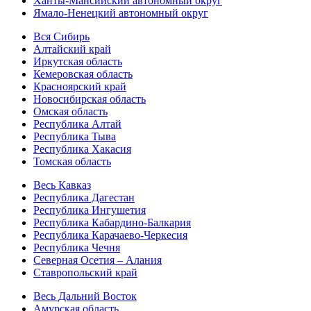
Ханты-Мансийский автономный округ
Ямало-Ненецкий автономный округ
Вся Сибирь
Алтайский край
Иркутская область
Кемеровская область
Красноярский край
Новосибирская область
Омская область
Республика Алтай
Республика Тыва
Республика Хакасия
Томская область
Весь Кавказ
Республика Дагестан
Республика Ингушетия
Республика Кабардино-Балкария
Республика Карачаево-Черкесия
Республика Чечня
Северная Осетия – Алания
Ставропольский край
Весь Дальний Восток
Амурская область