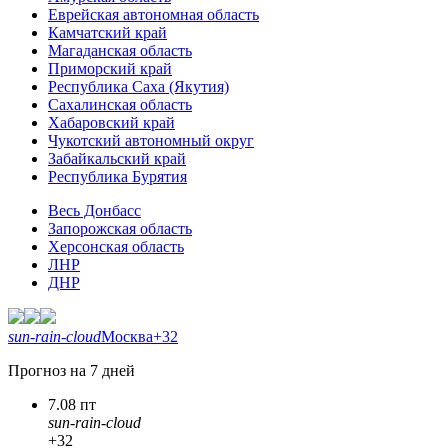
Еврейская автономная область
Камчатский край
Магаданская область
Приморский край
Республика Саха (Якутия)
Сахалинская область
Хабаровский край
Чукотский автономный округ
Забайкальский край
Республика Бурятия
Весь Донбасс
Запорожская область
Херсонская область
ЛНР
ДНР
sun-rain-cloud
Москва
+32
Прогноз на 7 дней
7.08 пт
sun-rain-cloud
+32