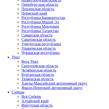
Нижегородская область
Оренбургская область
Пензенская область
Пермский край
Республика Башкортостан
Республика Марий Эл
Республика Мордовия
Республика Татарстан
Самарская область
Саратовская область
Удмуртская республика
Ульяновская область
Чувашская республика
Урал
Весь Урал
Свердловская область
Челябинская область
Курганская область
Тюменская область
Ханты-Мансийский автономный округ
Ямало-Ненецкий автономный округ
Сибирь
Вся Сибирь
Алтайский край
Иркутская область