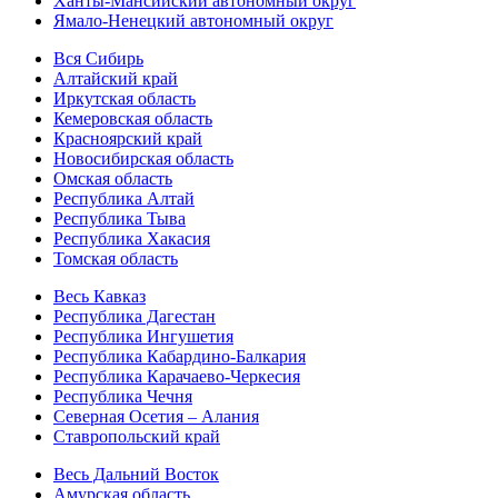
Ханты-Мансийский автономный округ
Ямало-Ненецкий автономный округ
Вся Сибирь
Алтайский край
Иркутская область
Кемеровская область
Красноярский край
Новосибирская область
Омская область
Республика Алтай
Республика Тыва
Республика Хакасия
Томская область
Весь Кавказ
Республика Дагестан
Республика Ингушетия
Республика Кабардино-Балкария
Республика Карачаево-Черкесия
Республика Чечня
Северная Осетия – Алания
Ставропольский край
Весь Дальний Восток
Амурская область