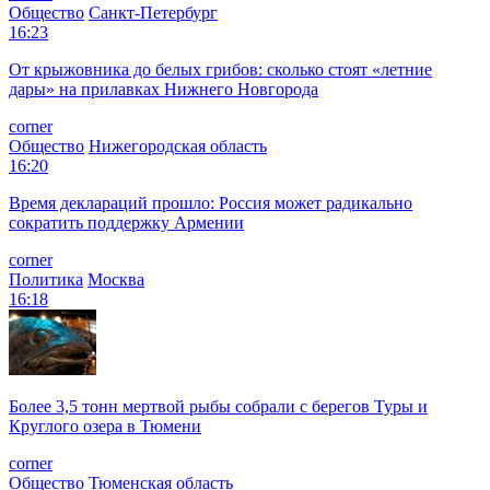
Общество
Санкт-Петербург
16:23
От крыжовника до белых грибов: сколько стоят «летние
дары» на прилавках Нижнего Новгорода
corner
Общество
Нижегородская область
16:20
Время деклараций прошло: Россия может радикально
сократить поддержку Армении
corner
Политика
Москва
16:18
Более 3,5 тонн мертвой рыбы собрали с берегов Туры и
Круглого озера в Тюмени
corner
Общество
Тюменская область