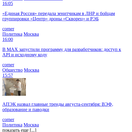
16:05
«Единая Россия» передала зенитчикам в ЛНР и бойцам
группировки «Центр» дроны «Скворец» и РЭБ
corner
Политика
Москва
16:00
В MAX запустили программу для разработчиков: доступ к
API и исходному коду
corner
Общество
Москва
15:57
АПЭК назвал главные тренды августа-сентября: ВЭФ,
образование и паводки
corner
Политика
Москва
показать еще [...]