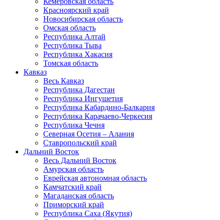
Кемеровская область
Красноярский край
Новосибирская область
Омская область
Республика Алтай
Республика Тыва
Республика Хакасия
Томская область
Кавказ
Весь Кавказ
Республика Дагестан
Республика Ингушетия
Республика Кабардино-Балкария
Республика Карачаево-Черкесия
Республика Чечня
Северная Осетия – Алания
Ставропольский край
Дальний Восток
Весь Дальний Восток
Амурская область
Еврейская автономная область
Камчатский край
Магаданская область
Приморский край
Республика Саха (Якутия)