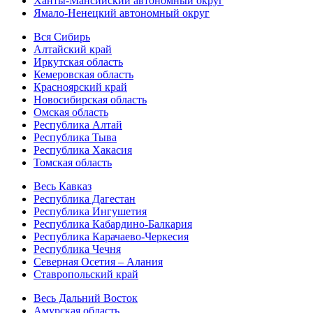
Ханты-Мансийский автономный округ
Ямало-Ненецкий автономный округ
Вся Сибирь
Алтайский край
Иркутская область
Кемеровская область
Красноярский край
Новосибирская область
Омская область
Республика Алтай
Республика Тыва
Республика Хакасия
Томская область
Весь Кавказ
Республика Дагестан
Республика Ингушетия
Республика Кабардино-Балкария
Республика Карачаево-Черкесия
Республика Чечня
Северная Осетия – Алания
Ставропольский край
Весь Дальний Восток
Амурская область