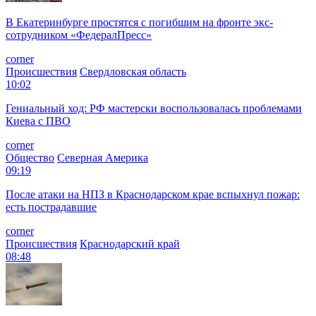
В Екатеринбурге простятся с погибшим на фронте экс-
сотрудником «ФедералПресс»
corner
Происшествия
Свердловская область
10:02
Гениальный ход: РФ мастерски воспользовалась проблемами
Киева с ПВО
corner
Общество
Северная Америка
09:19
После атаки на НПЗ в Краснодарском крае вспыхнул пожар:
есть пострадавшие
corner
Происшествия
Краснодарский край
08:48