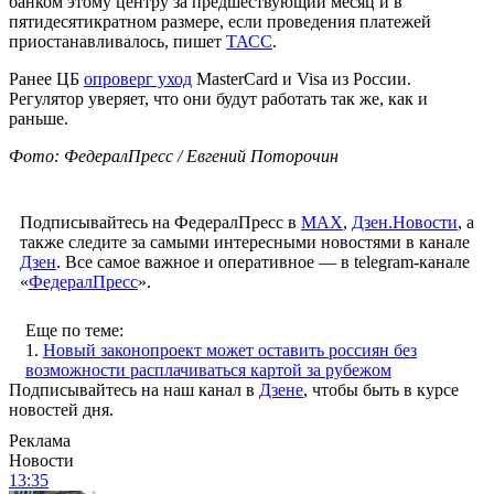
банком этому центру за предшествующий месяц и в
пятидесятикратном размере, если проведения платежей
приостанавливалось, пишет
ТАСС
.
Ранее ЦБ
опроверг уход
MasterCard и Visa из России.
Регулятор уверяет, что они будут работать так же, как и
раньше.
Фото: ФедералПресс / Евгений Поторочин
Подписывайтесь на ФедералПресс в
МАХ
,
Дзен.Новости
, а
также следите за самыми интересными новостями в канале
Дзен
. Все самое важное и оперативное — в telegram-канале
«
ФедералПресс
».
Еще по теме:
1.
Новый законопроект может оставить россиян без
возможности расплачиваться картой за рубежом
Подписывайтесь на наш канал в
Дзене
, чтобы быть в курсе
новостей дня.
Реклама
Новости
13:35