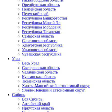
Нижегородская область
Оренбургская область
Пензенская область
Пермский край
Республика Башкортостан
Республика Марий Эл
Республика Мордовия
Республика Татарстан
Самарская область
Саратовская область
Удмуртская республика
Ульяновская область
Чувашская республика
Урал
Весь Урал
Свердловская область
Челябинская область
Курганская область
Тюменская область
Ханты-Мансийский автономный округ
Ямало-Ненецкий автономный округ
Сибирь
Вся Сибирь
Алтайский край
Иркутская область