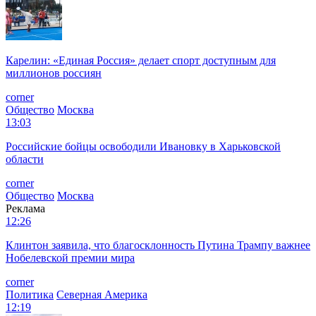
Карелин: «Единая Россия» делает спорт доступным для
миллионов россиян
corner
Общество
Москва
13:03
Российские бойцы освободили Ивановку в Харьковской
области
corner
Общество
Москва
Реклама
12:26
Клинтон заявила, что благосклонность Путина Трампу важнее
Нобелевской премии мира
corner
Политика
Северная Америка
12:19