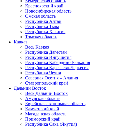
Кемеровская область
Красноярский край
Новосибирская область
Омская область
Республика Алтай
Республика Тыва
Республика Хакасия
Томская область
Кавказ
Весь Кавказ
Республика Дагестан
Республика Ингушетия
Республика Кабардино-Балкария
Республика Карачаево-Черкесия
Республика Чечня
Северная Осетия – Алания
Ставропольский край
Дальний Восток
Весь Дальний Восток
Амурская область
Еврейская автономная область
Камчатский край
Магаданская область
Приморский край
Республика Саха (Якутия)