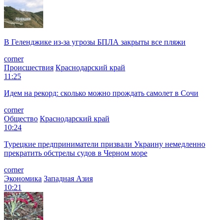
В Геленджике из-за угрозы БПЛА закрыты все пляжи
corner
Происшествия
Краснодарский край
11:25
Идем на рекорд: сколько можно прождать самолет в Сочи
corner
Общество
Краснодарский край
10:24
Турецкие предприниматели призвали Украину немедленно
прекратить обстрелы судов в Черном море
corner
Экономика
Западная Азия
10:21