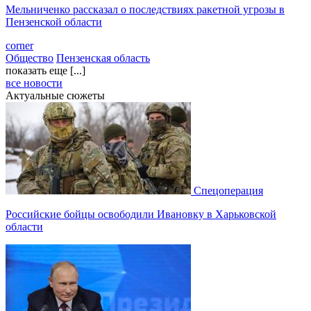
Мельниченко рассказал о последствиях ракетной угрозы в
Пензенской области
corner
Общество
Пензенская область
показать еще [...]
все новости
Актуальные сюжеты
Спецоперация
Российские бойцы освободили Ивановку в Харьковской
области