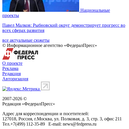
Национальные
проекты
Павел Малков: Рыбновский округ демонстрирует прогресс во
всех сферах развития
все актуальные сюжеты
© Информационное агентство «ФедералПресс»
О проекте
Реклама
Редакция
Авторизация
2007-2026 ©
Редакция «
ФедералПресс
»
Адрес для корреспонденции и посетителей:
127018
, Россия, г.
Москва
,
ул. Полковая, д. 3, стр. 3
, офис 211
Тел.
+7(499) 112-35-89
E-mail:
news@fedpress.ru