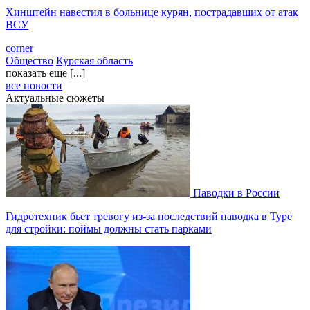
Хинштейн навестил в больнице курян, пострадавших от атак
ВСУ
corner
Общество
Курская область
показать еще [...]
все новости
Актуальные сюжеты
Паводки в России
Гидротехник бьет тревогу из-за последствий паводка в Туре
для стройки: поймы должны стать парками