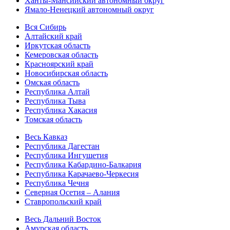
Ханты-Мансийский автономный округ
Ямало-Ненецкий автономный округ
Вся Сибирь
Алтайский край
Иркутская область
Кемеровская область
Красноярский край
Новосибирская область
Омская область
Республика Алтай
Республика Тыва
Республика Хакасия
Томская область
Весь Кавказ
Республика Дагестан
Республика Ингушетия
Республика Кабардино-Балкария
Республика Карачаево-Черкесия
Республика Чечня
Северная Осетия – Алания
Ставропольский край
Весь Дальний Восток
Амурская область