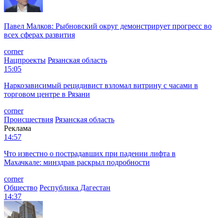
Павел Малков: Рыбновский округ демонстрирует прогресс во
всех сферах развития
corner
Нацпроекты
Рязанская область
15:05
Наркозависимый рецидивист взломал витрину с часами в
торговом центре в Рязани
corner
Происшествия
Рязанская область
Реклама
14:57
Что известно о пострадавших при падении лифта в
Махачкале: минздрав раскрыл подробности
corner
Общество
Республика Дагестан
14:37