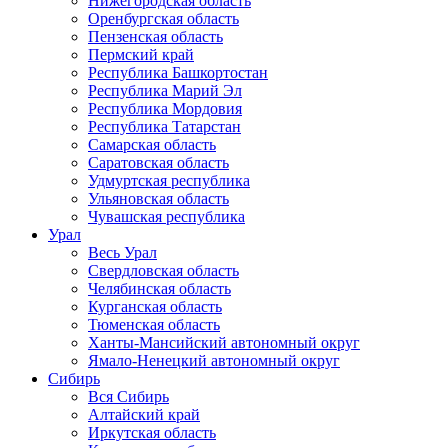
Нижегородская область
Оренбургская область
Пензенская область
Пермский край
Республика Башкортостан
Республика Марий Эл
Республика Мордовия
Республика Татарстан
Самарская область
Саратовская область
Удмуртская республика
Ульяновская область
Чувашская республика
Урал
Весь Урал
Свердловская область
Челябинская область
Курганская область
Тюменская область
Ханты-Мансийский автономный округ
Ямало-Ненецкий автономный округ
Сибирь
Вся Сибирь
Алтайский край
Иркутская область