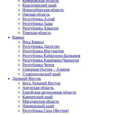
Кемеровская область
Красноярский край
Новосибирская область
Омская область
Республика Алтай
Республика Тыва
Республика Хакасия
Томская область
Кавказ
Весь Кавказ
Республика Дагестан
Республика Ингушетия
Республика Кабардино-Балкария
Республика Карачаево-Черкесия
Республика Чечня
Северная Осетия – Алания
Ставропольский край
Дальний Восток
Весь Дальний Восток
Амурская область
Еврейская автономная область
Камчатский край
Магаданская область
Приморский край
Республика Саха (Якутия)