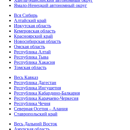
Ханты-Мансийский автономный округ
Ямало-Ненецкий автономный округ
Вся Сибирь
Алтайский край
Иркутская область
Кемеровская область
Красноярский край
Новосибирская область
Омская область
Республика Алтай
Республика Тыва
Республика Хакасия
Томская область
Весь Кавказ
Республика Дагестан
Республика Ингушетия
Республика Кабардино-Балкария
Республика Карачаево-Черкесия
Республика Чечня
Северная Осетия – Алания
Ставропольский край
Весь Дальний Восток
Амурская область