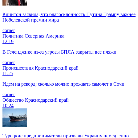
Клинтон заявила, что благосклонность Путина Трампу важнее
Нобелевской премии мира
corner
Политика
Северная Америка
12:19
В Геленджике из-за угрозы БПЛА закрыты все пляжи
corner
Происшествия
Краснодарский край
11:25
Идем на рекорд: сколько можно прождать самолет в Сочи
corner
Общество
Краснодарский край
10:24
Турецкие предприниматели призвали Украину немедленно