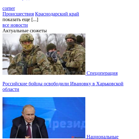
corner
Происшествия
Краснодарский край
показать еще [...]
все новости
Актуальные сюжеты
Спецоперация
Российские бойцы освободили Ивановку в Харьковской
области
Национальные