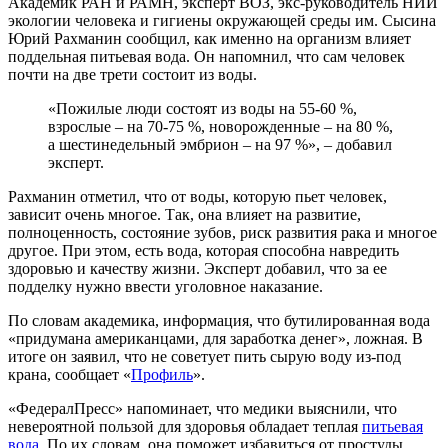
Академик РАН и РАМН, эксперт ВОЗ, экс-руководитель НИИ
экологии человека и гигиены окружающей среды им. Сысина
Юрий Рахманин сообщил, как именно на организм влияет
поддельная питьевая вода. Он напомнил, что сам человек
почти на две трети состоит из воды.
«Пожилые люди состоят из воды на 55-60 %,
взрослые – на 70-75 %, новорожденные – на 80 %,
а шестинедельный эмбрион – на 97 %», – добавил
эксперт.
Рахманин отметил, что от воды, которую пьет человек,
зависит очень многое. Так, она влияет на развитие,
полноценность, состояние зубов, риск развития рака и многое
другое. При этом, есть вода, которая способна навредить
здоровью и качеству жизни. Эксперт добавил, что за ее
подделку нужно ввести уголовное наказание.
По словам академика, информация, что бутилированная вода
«придумана американцами, для заработка денег», ложная. В
итоге он заявил, что не советует пить сырую воду из-под
крана, сообщает «
Профиль
».
«ФедералПресс» напоминает, что медики выяснили, что
невероятной пользой для здоровья обладает теплая
питьевая
вода
. По их словам, она поможет избавиться от простуды,