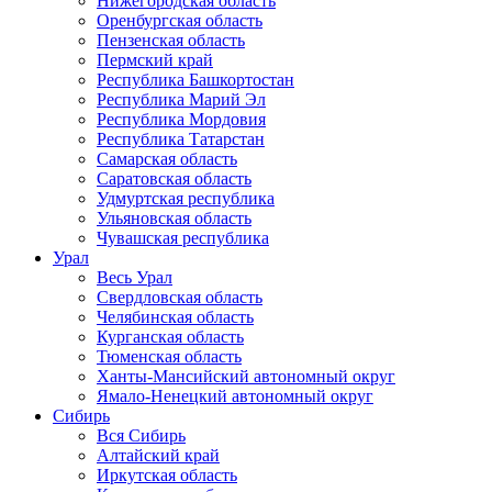
Нижегородская область
Оренбургская область
Пензенская область
Пермский край
Республика Башкортостан
Республика Марий Эл
Республика Мордовия
Республика Татарстан
Самарская область
Саратовская область
Удмуртская республика
Ульяновская область
Чувашская республика
Урал
Весь Урал
Свердловская область
Челябинская область
Курганская область
Тюменская область
Ханты-Мансийский автономный округ
Ямало-Ненецкий автономный округ
Сибирь
Вся Сибирь
Алтайский край
Иркутская область