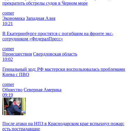
прекратить обстрелы судов в Черном море
corner
Экономика
Западная Азия
10:21
В Екатеринбурге простятся с погибшим на фронте экс-
сотрудником «ФедералПресс»
corner
Происшествия
Свердловская область
10:02
Гениальный ход: РФ мастерски воспользовалась проблемами
Киева с ПВО
corner
Общество
Северная Америка
09:19
После атаки на НПЗ в Краснодарском крае вспыхнул пожар:
есть пострадавшие