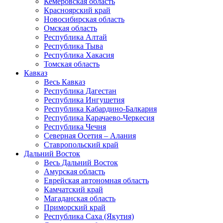
Кемеровская область
Красноярский край
Новосибирская область
Омская область
Республика Алтай
Республика Тыва
Республика Хакасия
Томская область
Кавказ
Весь Кавказ
Республика Дагестан
Республика Ингушетия
Республика Кабардино-Балкария
Республика Карачаево-Черкесия
Республика Чечня
Северная Осетия – Алания
Ставропольский край
Дальний Восток
Весь Дальний Восток
Амурская область
Еврейская автономная область
Камчатский край
Магаданская область
Приморский край
Республика Саха (Якутия)