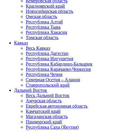
Кемеровская область
Красноярский край
Новосибирская область
Омская область
Республика Алтай
Республика Тыва
Республика Хакасия
Томская область
Кавказ
Весь Кавказ
Республика Дагестан
Республика Ингушетия
Республика Кабардино-Балкария
Республика Карачаево-Черкесия
Республика Чечня
Северная Осетия – Алания
Ставропольский край
Дальний Восток
Весь Дальний Восток
Амурская область
Еврейская автономная область
Камчатский край
Магаданская область
Приморский край
Республика Саха (Якутия)