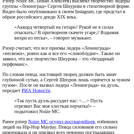
Рэпер Noize MC (Иван Алексеев) высмеял творчество лидеры
группы «Ленинград» Сергея Шнурова в стихотворной форме.
Видео было опубликовано в своем Instagram, где предстал в
образе российского денди XIX века.
«Аккорд четвертый на гитаре// Рукой не в силах
отыскать,// В притворном скачете угаре,// Вздымая
вихри из песка», – говорит музыкант.
Рэпер считает, что все приемы лидера «Ленинграда»
«несвежи», ровно как и все его «словоблудие». Также он
заявил, что все творчество Шнурова – это «бездарный
перфоманс».
По словам певца, настоящий творец должен быть занят
глубинной сутью, а Сергей Шнуров лишь «прячется за чужим
пузом». После он вызвал лидера «Ленинграда» на дуэль,
передает
РИА Новости
.
«Так пусть дуэль рассудит нас: <…> Пусть
отрезвит Вас моя хлесткая перчатка!» –
подытожил Noize MC.
Ранее рэпер
Noize MC осудил росгвардейцев
, избивших
людей на Hip-Hop Mayday. Певца силовиков его сильно
шокировала и он призвал всех невинно пострадавших