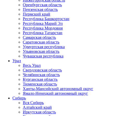
Нижегородская область
Оренбургская область
Пензенская область
Пермский край
Республика Башкортостан
Республика Марий Эл
Республика Мордовия
Республика Татарстан
Самарская область
Саратовская область
Удмуртская республика
Ульяновская область
Чувашская республика
Урал
Весь Урал
Свердловская область
Челябинская область
Курганская область
Тюменская область
Ханты-Мансийский автономный округ
Ямало-Ненецкий автономный округ
Сибирь
Вся Сибирь
Алтайский край
Иркутская область