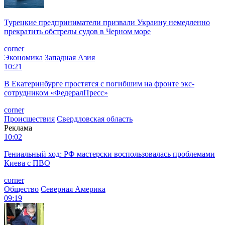
Турецкие предприниматели призвали Украину немедленно
прекратить обстрелы судов в Черном море
corner
Экономика
Западная Азия
10:21
В Екатеринбурге простятся с погибшим на фронте экс-
сотрудником «ФедералПресс»
corner
Происшествия
Свердловская область
Реклама
10:02
Гениальный ход: РФ мастерски воспользовалась проблемами
Киева с ПВО
corner
Общество
Северная Америка
09:19