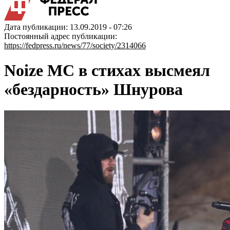
Дата публикации: 13.09.2019 - 07:26
Постоянный адрес публикации:
https://fedpress.ru/news/77/society/2314066
Noize MC в стихах высмеял
«бездарность» Шнурова