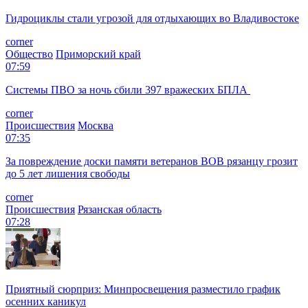
Гидроциклы стали угрозой для отдыхающих во Владивостоке
corner
Общество
Приморский край
07:59
Системы ПВО за ночь сбили 397 вражеских БПЛА
corner
Происшествия
Москва
07:35
За повреждение доски памяти ветеранов ВОВ рязанцу грозит
до 5 лет лишения свободы
corner
Происшествия
Рязанская область
07:28
Приятный сюрприз: Минпросвещения разместило график
осенних каникул