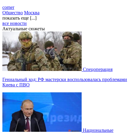
corner
Общество
Москва
показать еще [...]
все новости
Актуальные сюжеты
Спецоперация
Гениальный ход: РФ мастерски воспользовалась проблемами
Киева с ПВО
Национальные