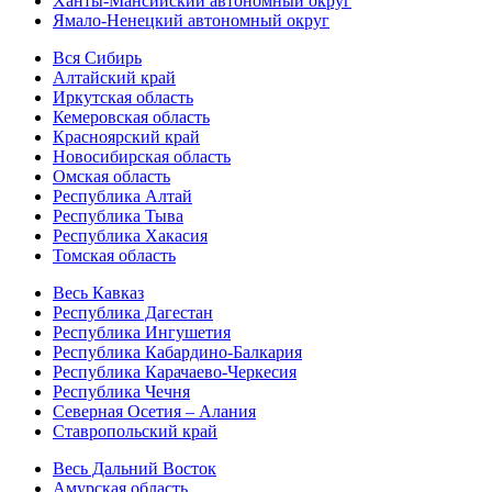
Ханты-Мансийский автономный округ
Ямало-Ненецкий автономный округ
Вся Сибирь
Алтайский край
Иркутская область
Кемеровская область
Красноярский край
Новосибирская область
Омская область
Республика Алтай
Республика Тыва
Республика Хакасия
Томская область
Весь Кавказ
Республика Дагестан
Республика Ингушетия
Республика Кабардино-Балкария
Республика Карачаево-Черкесия
Республика Чечня
Северная Осетия – Алания
Ставропольский край
Весь Дальний Восток
Амурская область