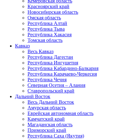
Кемеровская область
Красноярский край
Новосибирская область
Омская область
Республика Алтай
Республика Тыва
Республика Хакасия
Томская область
Кавказ
Весь Кавказ
Республика Дагестан
Республика Ингушетия
Республика Кабардино-Балкария
Республика Карачаево-Черкесия
Республика Чечня
Северная Осетия – Алания
Ставропольский край
Дальний Восток
Весь Дальний Восток
Амурская область
Еврейская автономная область
Камчатский край
Магаданская область
Приморский край
Республика Саха (Якутия)