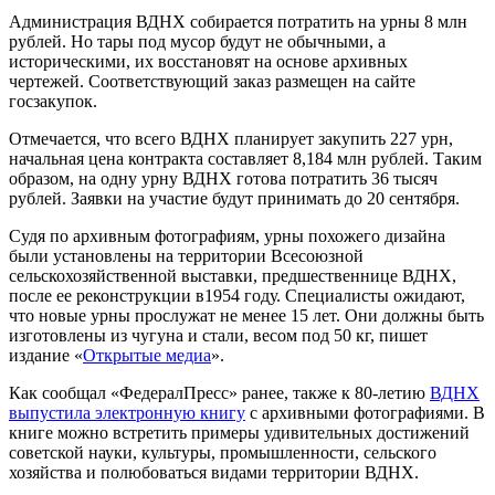
Администрация ВДНХ собирается потратить на урны 8 млн
рублей. Но тары под мусор будут не обычными, а
историческими, их восстановят на основе архивных
чертежей. Соответствующий заказ размещен на сайте
госзакупок.
Отмечается, что всего ВДНХ планирует закупить 227 урн,
начальная цена контракта составляет 8,184 млн рублей. Таким
образом, на одну урну ВДНХ готова потратить 36 тысяч
рублей. Заявки на участие будут принимать до 20 сентября.
Судя по архивным фотографиям, урны похожего дизайна
были установлены на территории Всесоюзной
сельскохозяйственной выставки, предшественнице ВДНХ,
после ее реконструкции в1954 году. Специалисты ожидают,
что новые урны прослужат не менее 15 лет. Они должны быть
изготовлены из чугуна и стали, весом под 50 кг, пишет
издание «
Открытые медиа
».
Как сообщал «ФедералПресс» ранее, также к 80-летию
ВДНХ
выпустила электронную книгу
с архивными фотографиями. В
книге можно встретить примеры удивительных достижений
советской науки, культуры, промышленности, сельского
хозяйства и полюбоваться видами территории ВДНХ.