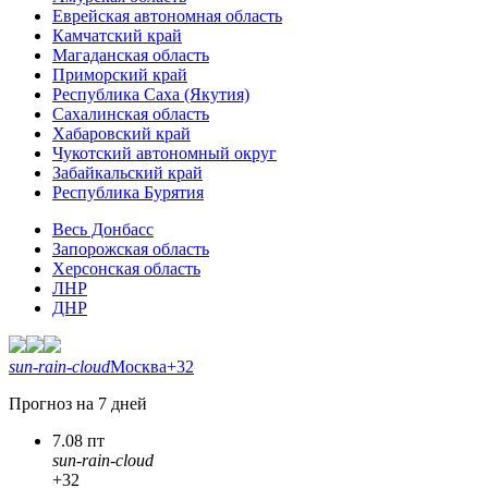
Еврейская автономная область
Камчатский край
Магаданская область
Приморский край
Республика Саха (Якутия)
Сахалинская область
Хабаровский край
Чукотский автономный округ
Забайкальский край
Республика Бурятия
Весь Донбасс
Запорожская область
Херсонская область
ЛНР
ДНР
sun-rain-cloud
Москва
+32
Прогноз на 7 дней
7.08 пт
sun-rain-cloud
+32