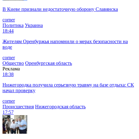
В Киеве признали недостаточную оборону Славянска
corner
Политика
Украина
18:44
Жителям Оренбуржья напомнили о мерах безопасности на
воде
corner
Общество
Оренбургская область
Реклама
18:38
Нижегородка получила серьезную травму на базе отдыха: СК
начал проверку
corner
Происшествия
Нижегородская область
17:57