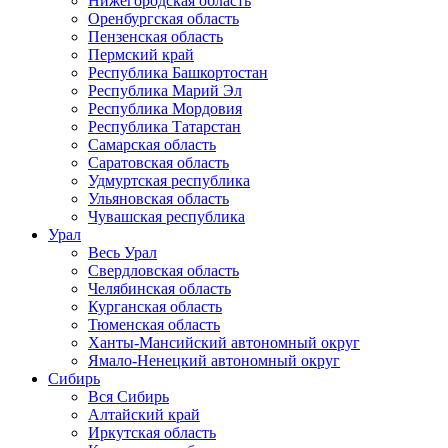
Нижегородская область
Оренбургская область
Пензенская область
Пермский край
Республика Башкортостан
Республика Марий Эл
Республика Мордовия
Республика Татарстан
Самарская область
Саратовская область
Удмуртская республика
Ульяновская область
Чувашская республика
Урал
Весь Урал
Свердловская область
Челябинская область
Курганская область
Тюменская область
Ханты-Мансийский автономный округ
Ямало-Ненецкий автономный округ
Сибирь
Вся Сибирь
Алтайский край
Иркутская область