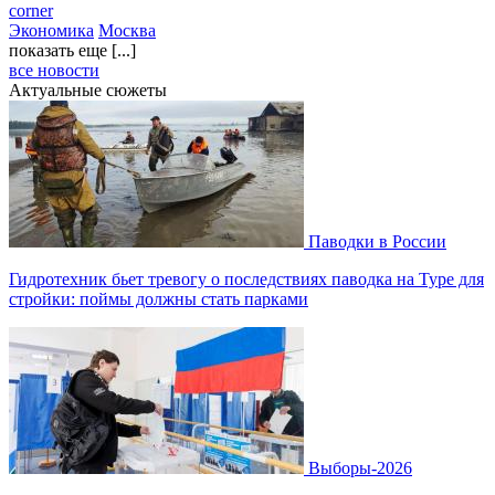
corner
Экономика
Москва
показать еще [...]
все новости
Актуальные сюжеты
Паводки в России
Гидротехник бьет тревогу о последствиях паводка на Туре для
стройки: поймы должны стать парками
Выборы-2026