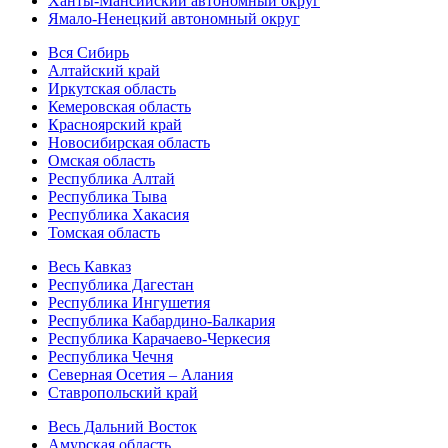
Ханты-Мансийский автономный округ
Ямало-Ненецкий автономный округ
Вся Сибирь
Алтайский край
Иркутская область
Кемеровская область
Красноярский край
Новосибирская область
Омская область
Республика Алтай
Республика Тыва
Республика Хакасия
Томская область
Весь Кавказ
Республика Дагестан
Республика Ингушетия
Республика Кабардино-Балкария
Республика Карачаево-Черкесия
Республика Чечня
Северная Осетия – Алания
Ставропольский край
Весь Дальний Восток
Амурская область