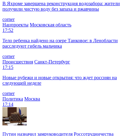
В Яхроме завершена реконструкция водозабора: жители
получили чистую воду без запаха и ржавчины
corner
Нацпроекты
Московская область
17:52
Тело ребенка найдено на озере Танковое: в Ленобласти
расследуют гибель мальчика
corner
Происшествия
Санкт-Петербург
17:15
Новые рубежи и новые открытия: что ждет россиян на
следующей неделе
corner
Политика
Москва
17:14
Путин назначил замруководителя Россотрудничества