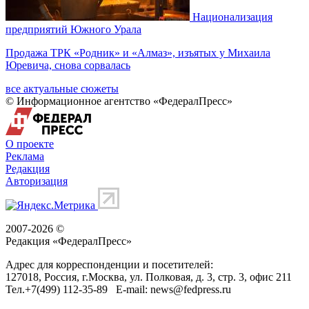
Национализация
предприятий Южного Урала
Продажа ТРК «Родник» и «Алмаз», изъятых у Михаила
Юревича, снова сорвалась
все актуальные сюжеты
© Информационное агентство «ФедералПресс»
О проекте
Реклама
Редакция
Авторизация
2007-2026 ©
Редакция «
ФедералПресс
»
Адрес для корреспонденции и посетителей:
127018
, Россия, г.
Москва
,
ул. Полковая, д. 3, стр. 3
, офис 211
Тел.
+7(499) 112-35-89
E-mail:
news@fedpress.ru