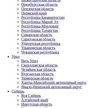
Нижегородская область
Оренбургская область
Пензенская область
Пермский край
Республика Башкортостан
Республика Марий Эл
Республика Мордовия
Республика Татарстан
Самарская область
Саратовская область
Удмуртская республика
Ульяновская область
Чувашская республика
Урал
Весь Урал
Свердловская область
Челябинская область
Курганская область
Тюменская область
Ханты-Мансийский автономный округ
Ямало-Ненецкий автономный округ
Сибирь
Вся Сибирь
Алтайский край
Иркутская область