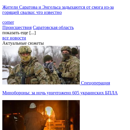
Жители Саратова и Энгельса задыхаются от смога из-за
горящей свалки: что известно
corner
Происшествия
Саратовская область
показать еще [...]
все новости
Актуальные сюжеты
Спецоперация
Минобороны: за ночь уничтожено 605 украинских БПЛА