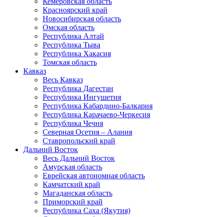
Кемеровская область
Красноярский край
Новосибирская область
Омская область
Республика Алтай
Республика Тыва
Республика Хакасия
Томская область
Кавказ
Весь Кавказ
Республика Дагестан
Республика Ингушетия
Республика Кабардино-Балкария
Республика Карачаево-Черкесия
Республика Чечня
Северная Осетия – Алания
Ставропольский край
Дальний Восток
Весь Дальний Восток
Амурская область
Еврейская автономная область
Камчатский край
Магаданская область
Приморский край
Республика Саха (Якутия)