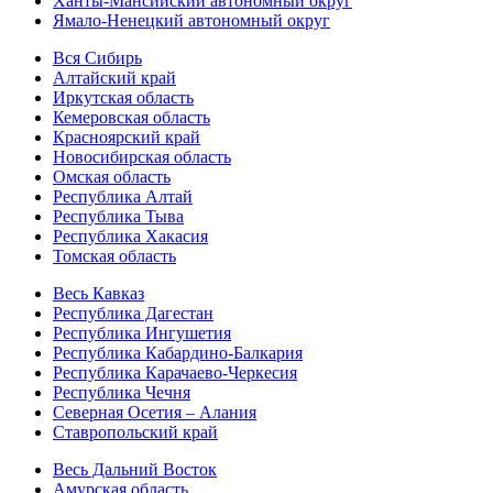
Ханты-Мансийский автономный округ
Ямало-Ненецкий автономный округ
Вся Сибирь
Алтайский край
Иркутская область
Кемеровская область
Красноярский край
Новосибирская область
Омская область
Республика Алтай
Республика Тыва
Республика Хакасия
Томская область
Весь Кавказ
Республика Дагестан
Республика Ингушетия
Республика Кабардино-Балкария
Республика Карачаево-Черкесия
Республика Чечня
Северная Осетия – Алания
Ставропольский край
Весь Дальний Восток
Амурская область