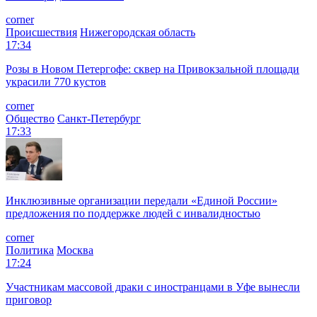
corner
Происшествия
Нижегородская область
17:34
Розы в Новом Петергофе: сквер на Привокзальной площади
украсили 770 кустов
corner
Общество
Санкт-Петербург
17:33
Инклюзивные организации передали «Единой России»
предложения по поддержке людей с инвалидностью
corner
Политика
Москва
17:24
Участникам массовой драки с иностранцами в Уфе вынесли
приговор