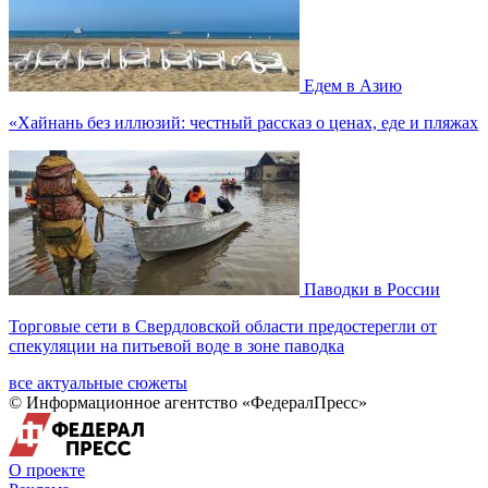
Едем в Азию
«Хайнань без иллюзий: честный рассказ о ценах, еде и пляжах
Паводки в России
Торговые сети в Свердловской области предостерегли от
спекуляции на питьевой воде в зоне паводка
все актуальные сюжеты
© Информационное агентство «ФедералПресс»
О проекте