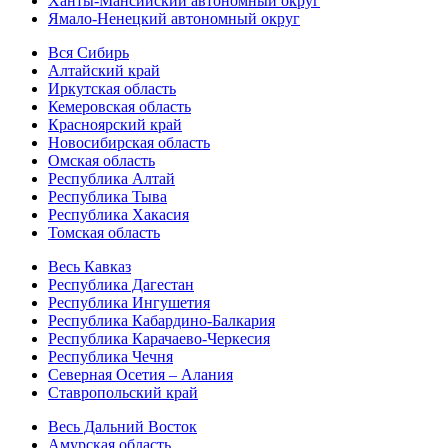
Ханты-Мансийский автономный округ
Ямало-Ненецкий автономный округ
Вся Сибирь
Алтайский край
Иркутская область
Кемеровская область
Красноярский край
Новосибирская область
Омская область
Республика Алтай
Республика Тыва
Республика Хакасия
Томская область
Весь Кавказ
Республика Дагестан
Республика Ингушетия
Республика Кабардино-Балкария
Республика Карачаево-Черкесия
Республика Чечня
Северная Осетия – Алания
Ставропольский край
Весь Дальний Восток
Амурская область