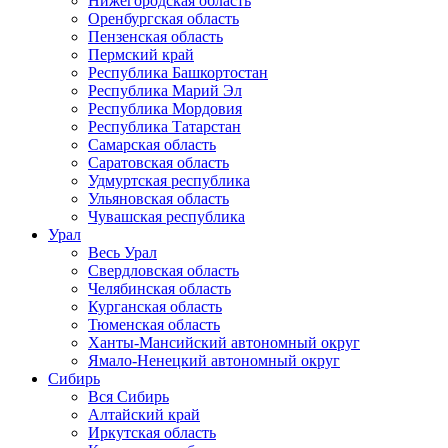
Нижегородская область
Оренбургская область
Пензенская область
Пермский край
Республика Башкортостан
Республика Марий Эл
Республика Мордовия
Республика Татарстан
Самарская область
Саратовская область
Удмуртская республика
Ульяновская область
Чувашская республика
Урал
Весь Урал
Свердловская область
Челябинская область
Курганская область
Тюменская область
Ханты-Мансийский автономный округ
Ямало-Ненецкий автономный округ
Сибирь
Вся Сибирь
Алтайский край
Иркутская область