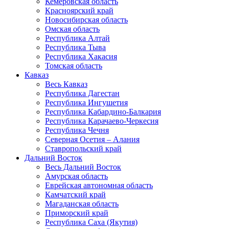
Кемеровская область
Красноярский край
Новосибирская область
Омская область
Республика Алтай
Республика Тыва
Республика Хакасия
Томская область
Кавказ
Весь Кавказ
Республика Дагестан
Республика Ингушетия
Республика Кабардино-Балкария
Республика Карачаево-Черкесия
Республика Чечня
Северная Осетия – Алания
Ставропольский край
Дальний Восток
Весь Дальний Восток
Амурская область
Еврейская автономная область
Камчатский край
Магаданская область
Приморский край
Республика Саха (Якутия)