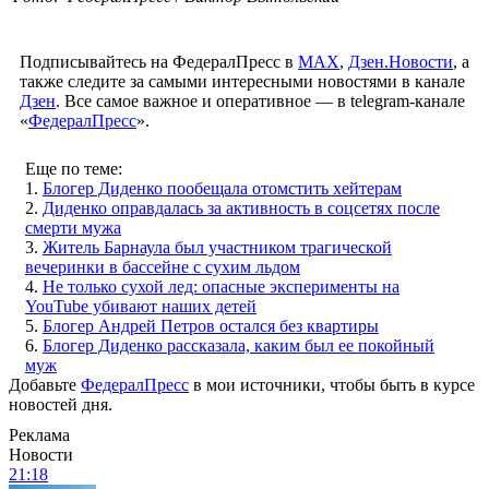
Подписывайтесь на ФедералПресс в
МАХ
,
Дзен.Новости
, а
также следите за самыми интересными новостями в канале
Дзен
. Все самое важное и оперативное — в telegram-канале
«
ФедералПресс
».
Еще по теме:
1.
Блогер Диденко пообещала отомстить хейтерам
2.
Диденко оправдалась за активность в соцсетях после
смерти мужа
3.
Житель Барнаула был участником трагической
вечеринки в бассейне с сухим льдом
4.
Не только сухой лед: опасные эксперименты на
YouTube убивают наших детей
5.
Блогер Андрей Петров остался без квартиры
6.
Блогер Диденко рассказала, каким был ее покойный
муж
Добавьте
ФедералПресс
в мои источники, чтобы быть в курсе
новостей дня.
Реклама
Новости
21:18