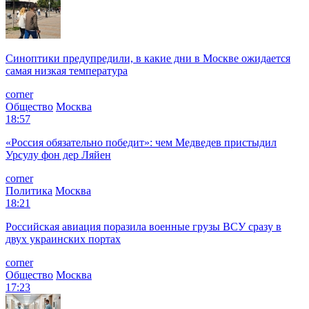
Синоптики предупредили, в какие дни в Москве ожидается
самая низкая температура
corner
Общество
Москва
18:57
«Россия обязательно победит»: чем Медведев пристыдил
Урсулу фон дер Ляйен
corner
Политика
Москва
18:21
Российская авиация поразила военные грузы ВСУ сразу в
двух украинских портах
corner
Общество
Москва
17:23