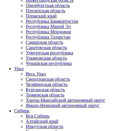
Нижегородская область
Оренбургская область
Пензенская область
Пермский край
Республика Башкортостан
Республика Марий Эл
Республика Мордовия
Республика Татарстан
Самарская область
Саратовская область
Удмуртская республика
Ульяновская область
Чувашская республика
Урал
Весь Урал
Свердловская область
Челябинская область
Курганская область
Тюменская область
Ханты-Мансийский автономный округ
Ямало-Ненецкий автономный округ
Сибирь
Вся Сибирь
Алтайский край
Иркутская область