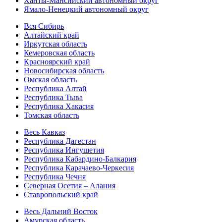
Ханты-Мансийский автономный округ
Ямало-Ненецкий автономный округ
Вся Сибирь
Алтайский край
Иркутская область
Кемеровская область
Красноярский край
Новосибирская область
Омская область
Республика Алтай
Республика Тыва
Республика Хакасия
Томская область
Весь Кавказ
Республика Дагестан
Республика Ингушетия
Республика Кабардино-Балкария
Республика Карачаево-Черкесия
Республика Чечня
Северная Осетия – Алания
Ставропольский край
Весь Дальний Восток
Амурская область