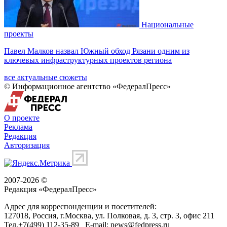
Национальные
проекты
Павел Малков назвал Южный обход Рязани одним из
ключевых инфраструктурных проектов региона
все актуальные сюжеты
© Информационное агентство «ФедералПресс»
О проекте
Реклама
Редакция
Авторизация
2007-2026 ©
Редакция «
ФедералПресс
»
Адрес для корреспонденции и посетителей:
127018
, Россия, г.
Москва
,
ул. Полковая, д. 3, стр. 3
, офис 211
Тел.
+7(499) 112-35-89
E-mail:
news@fedpress.ru