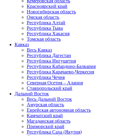
Кемеровская область
Красноярский край
Новосибирская область
Омская область
Республика Алтай
Республика Тыва
Республика Хакасия
Томская область
Кавказ
Весь Кавказ
Республика Дагестан
Республика Ингушетия
Республика Кабардино-Балкария
Республика Карачаево-Черкесия
Республика Чечня
Северная Осетия – Алания
Ставропольский край
Дальний Восток
Весь Дальний Восток
Амурская область
Еврейская автономная область
Камчатский край
Магаданская область
Приморский край
Республика Саха (Якутия)