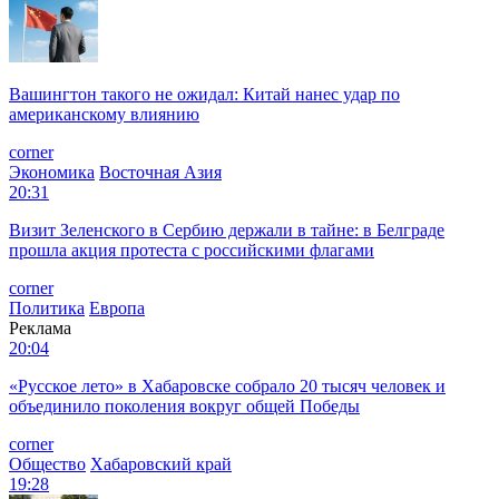
Вашингтон такого не ожидал: Китай нанес удар по
американскому влиянию
corner
Экономика
Восточная Азия
20:31
Визит Зеленского в Сербию держали в тайне: в Белграде
прошла акция протеста с российскими флагами
corner
Политика
Европа
Реклама
20:04
«Русское лето» в Хабаровске собрало 20 тысяч человек и
объединило поколения вокруг общей Победы
corner
Общество
Хабаровский край
19:28