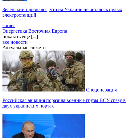
Зеленский признался, что на Украине не осталось целых
электростанций
corner
Энергетика
Восточная Европа
показать еще [...]
все новости
Актуальные сюжеты
Спецоперация
Российская авиация поразила военные грузы ВСУ сразу в
двух украинских портах