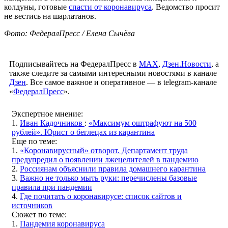
колдуны, готовые
спасти от коронавируса
. Ведомство просит
не вестись на шарлатанов.
Фото: ФедералПресс / Елена Сычёва
Подписывайтесь на ФедералПресс в
МАХ
,
Дзен.Новости
, а
также следите за самыми интересными новостями в канале
Дзен
. Все самое важное и оперативное — в telegram-канале
«
ФедералПресс
».
Экспертное мнение:
1.
Иван Кадочников
:
«Максимум оштрафуют на 500
рублей». Юрист о беглецах из карантина
Еще по теме:
1.
«Коронавирусный» отворот. Департамент труда
предупредил о появлении лжецелителей в пандемию
2.
Россиянам объяснили правила домашнего карантина
3.
Важно не только мыть руки: перечислены базовые
правила при пандемии
4.
Где почитать о коронавирусе: список сайтов и
источников
Сюжет по теме:
1.
Пандемия коронавируса