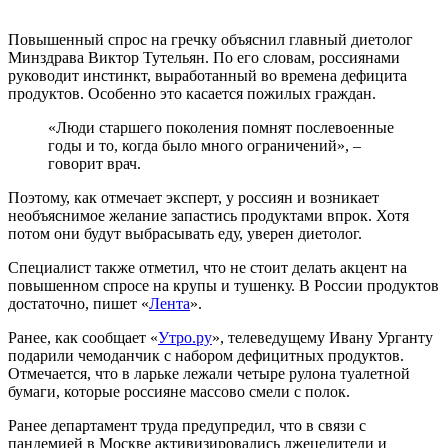
Повышенный спрос на гречку объяснил главный диетолог
Минздрава Виктор Тутельян. По его словам, россиянами
руководит инстинкт, выработанный во времена дефицита
продуктов. Особенно это касается пожилых граждан.
«Люди старшего поколения помнят послевоенные
годы и то, когда было много ограничений», –
говорит врач.
Поэтому, как отмечает эксперт, у россиян и возникает
необъяснимое желание запастись продуктами впрок. Хотя
потом они будут выбрасывать еду, уверен диетолог.
Специалист также отметил, что не стоит делать акцент на
повышенном спросе на крупы и тушенку. В России продуктов
достаточно, пишет «
Лента
».
Ранее, как сообщает «
Утро.ру
», телеведущему Ивану Урганту
подарили чемоданчик с набором дефицитных продуктов.
Отмечается, что в ларьке лежали четыре рулона туалетной
бумаги, которые россияне массово смели с полок.
Ранее департамент труда предупредил, что в связи с
пандемией в Москве активизировались лжецелители и