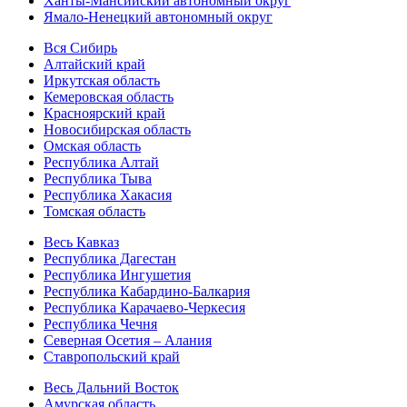
Ханты-Мансийский автономный округ
Ямало-Ненецкий автономный округ
Вся Сибирь
Алтайский край
Иркутская область
Кемеровская область
Красноярский край
Новосибирская область
Омская область
Республика Алтай
Республика Тыва
Республика Хакасия
Томская область
Весь Кавказ
Республика Дагестан
Республика Ингушетия
Республика Кабардино-Балкария
Республика Карачаево-Черкесия
Республика Чечня
Северная Осетия – Алания
Ставропольский край
Весь Дальний Восток
Амурская область