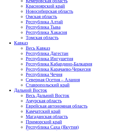
Кемеровская область
Красноярский край
Новосибирская область
Омская область
Республика Алтай
Республика Тыва
Республика Хакасия
Томская область
Кавказ
Весь Кавказ
Республика Дагестан
Республика Ингушетия
Республика Кабардино-Балкария
Республика Карачаево-Черкесия
Республика Чечня
Северная Осетия – Алания
Ставропольский край
Дальний Восток
Весь Дальний Восток
Амурская область
Еврейская автономная область
Камчатский край
Магаданская область
Приморский край
Республика Саха (Якутия)