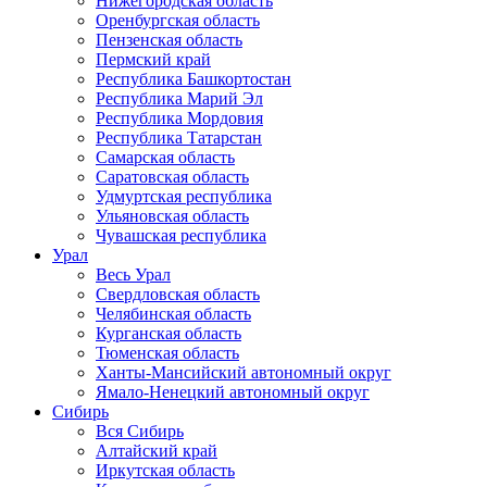
Нижегородская область
Оренбургская область
Пензенская область
Пермский край
Республика Башкортостан
Республика Марий Эл
Республика Мордовия
Республика Татарстан
Самарская область
Саратовская область
Удмуртская республика
Ульяновская область
Чувашская республика
Урал
Весь Урал
Свердловская область
Челябинская область
Курганская область
Тюменская область
Ханты-Мансийский автономный округ
Ямало-Ненецкий автономный округ
Сибирь
Вся Сибирь
Алтайский край
Иркутская область