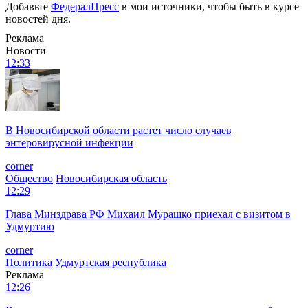
Добавьте
ФедералПресс
в мои источники, чтобы быть в курсе
новостей дня.
Реклама
Новости
12:33
В Новосибирской области растет число случаев
энтеровирусной инфекции
corner
Общество
Новосибирская область
12:29
Глава Минздрава РФ Михаил Мурашко приехал с визитом в
Удмуртию
corner
Политика
Удмуртская республика
Реклама
12:26