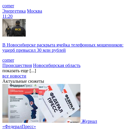
corner
Энергетика
Москва
11:20
В Новосибирске раскрыта ячейка телефонных мошенников:
ущерб превысил 30 млн рублей
corner
Происшествия
Новосибирская область
показать еще [...]
все новости
Актуальные сюжеты
Журнал
«ФедералПресс»