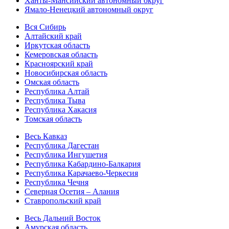
Ханты-Мансийский автономный округ
Ямало-Ненецкий автономный округ
Вся Сибирь
Алтайский край
Иркутская область
Кемеровская область
Красноярский край
Новосибирская область
Омская область
Республика Алтай
Республика Тыва
Республика Хакасия
Томская область
Весь Кавказ
Республика Дагестан
Республика Ингушетия
Республика Кабардино-Балкария
Республика Карачаево-Черкесия
Республика Чечня
Северная Осетия – Алания
Ставропольский край
Весь Дальний Восток
Амурская область