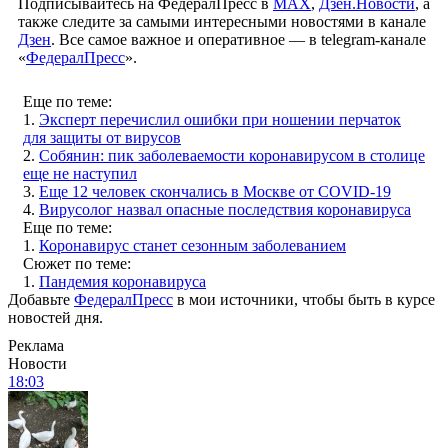
Подписывайтесь на ФедералПресс в
МАХ
,
Дзен.Новости
, а
также следите за самыми интересными новостями в канале
Дзен
. Все самое важное и оперативное — в telegram-канале
«
ФедералПресс
».
Еще по теме:
1.
Эксперт перечислил ошибки при ношении перчаток
для защиты от вирусов
2.
Собянин: пик заболеваемости коронавирусом в столице
еще не наступил
3.
Еще 12 человек скончались в Москве от COVID-19
4.
Вирусолог назвал опасные последствия коронавируса
Еще по теме:
1.
Коронавирус станет сезонным заболеванием
Сюжет по теме:
1.
Пандемия коронавируса
Добавьте
ФедералПресс
в мои источники, чтобы быть в курсе
новостей дня.
Реклама
Новости
18:03