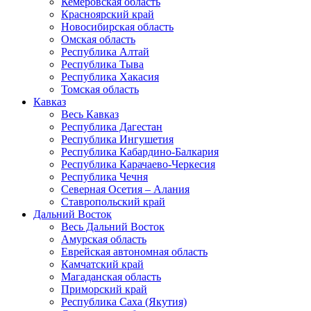
Кемеровская область
Красноярский край
Новосибирская область
Омская область
Республика Алтай
Республика Тыва
Республика Хакасия
Томская область
Кавказ
Весь Кавказ
Республика Дагестан
Республика Ингушетия
Республика Кабардино-Балкария
Республика Карачаево-Черкесия
Республика Чечня
Северная Осетия – Алания
Ставропольский край
Дальний Восток
Весь Дальний Восток
Амурская область
Еврейская автономная область
Камчатский край
Магаданская область
Приморский край
Республика Саха (Якутия)