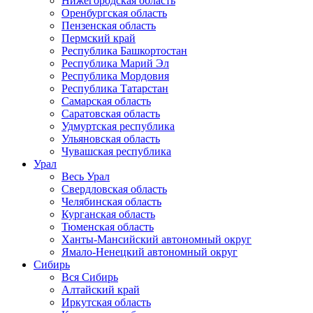
Нижегородская область
Оренбургская область
Пензенская область
Пермский край
Республика Башкортостан
Республика Марий Эл
Республика Мордовия
Республика Татарстан
Самарская область
Саратовская область
Удмуртская республика
Ульяновская область
Чувашская республика
Урал
Весь Урал
Свердловская область
Челябинская область
Курганская область
Тюменская область
Ханты-Мансийский автономный округ
Ямало-Ненецкий автономный округ
Сибирь
Вся Сибирь
Алтайский край
Иркутская область