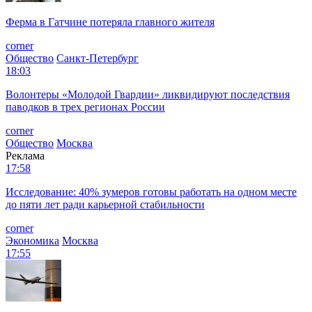
Ферма в Гатчине потеряла главного жителя
corner
Общество
Санкт-Петербург
18:03
Волонтеры «Молодой Гвардии» ликвидируют последствия
паводков в трех регионах России
corner
Общество
Москва
Реклама
17:58
Исследование: 40% зумеров готовы работать на одном месте
до пяти лет ради карьерной стабильности
corner
Экономика
Москва
17:55