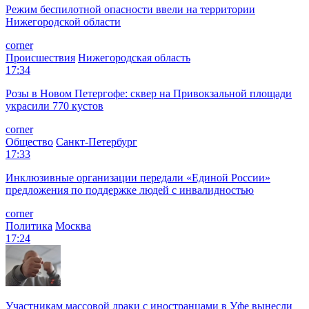
Режим беспилотной опасности ввели на территории
Нижегородской области
corner
Происшествия
Нижегородская область
17:34
Розы в Новом Петергофе: сквер на Привокзальной площади
украсили 770 кустов
corner
Общество
Санкт-Петербург
17:33
Инклюзивные организации передали «Единой России»
предложения по поддержке людей с инвалидностью
corner
Политика
Москва
17:24
Участникам массовой драки с иностранцами в Уфе вынесли