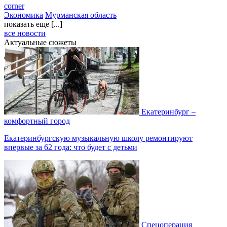
corner
Экономика
Мурманская область
показать еще [...]
все новости
Актуальные сюжеты
Екатеринбург –
комфортный город
Екатеринбургскую музыкальную школу ремонтируют
впервые за 62 года: что будет с детьми
Спецоперация