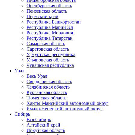
Нижегородская область
Оренбургская область
Пензенская область
Пермский край
Республика Башкортостан
Республика Марий Эл
Республика Мордовия
Республика Татарстан
Самарская область
Саратовская область
Удмуртская республика
Ульяновская область
Чувашская республика
Урал
Весь Урал
Свердловская область
Челябинская область
Курганская область
Тюменская область
Ханты-Мансийский автономный округ
Ямало-Ненецкий автономный округ
Сибирь
Вся Сибирь
Алтайский край
Иркутская область