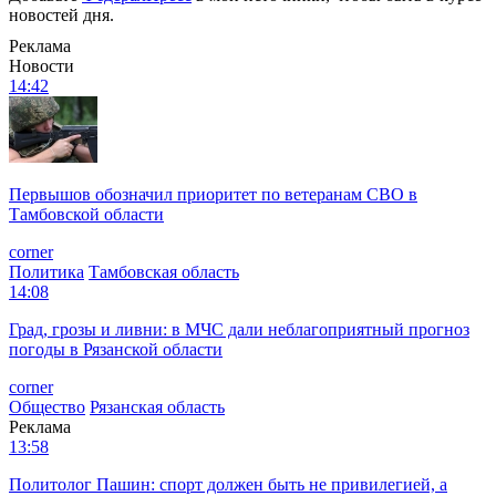
новостей дня.
Реклама
Новости
14:42
Первышов обозначил приоритет по ветеранам СВО в
Тамбовской области
corner
Политика
Тамбовская область
14:08
Град, грозы и ливни: в МЧС дали неблагоприятный прогноз
погоды в Рязанской области
corner
Общество
Рязанская область
Реклама
13:58
Политолог Пашин: спорт должен быть не привилегией, а