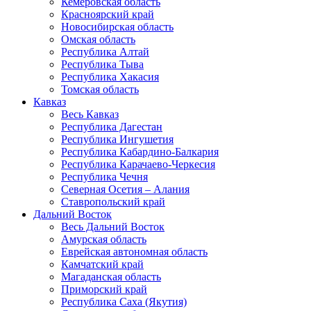
Кемеровская область
Красноярский край
Новосибирская область
Омская область
Республика Алтай
Республика Тыва
Республика Хакасия
Томская область
Кавказ
Весь Кавказ
Республика Дагестан
Республика Ингушетия
Республика Кабардино-Балкария
Республика Карачаево-Черкесия
Республика Чечня
Северная Осетия – Алания
Ставропольский край
Дальний Восток
Весь Дальний Восток
Амурская область
Еврейская автономная область
Камчатский край
Магаданская область
Приморский край
Республика Саха (Якутия)