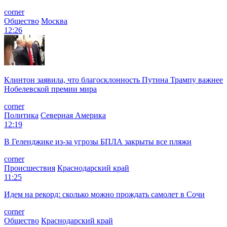
corner
Общество
Москва
12:26
Клинтон заявила, что благосклонность Путина Трампу важнее
Нобелевской премии мира
corner
Политика
Северная Америка
12:19
В Геленджике из-за угрозы БПЛА закрыты все пляжи
corner
Происшествия
Краснодарский край
11:25
Идем на рекорд: сколько можно прождать самолет в Сочи
corner
Общество
Краснодарский край