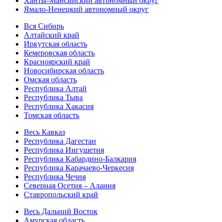
Ханты-Мансийский автономный округ
Ямало-Ненецкий автономный округ
Вся Сибирь
Алтайский край
Иркутская область
Кемеровская область
Красноярский край
Новосибирская область
Омская область
Республика Алтай
Республика Тыва
Республика Хакасия
Томская область
Весь Кавказ
Республика Дагестан
Республика Ингушетия
Республика Кабардино-Балкария
Республика Карачаево-Черкесия
Республика Чечня
Северная Осетия – Алания
Ставропольский край
Весь Дальний Восток
Амурская область