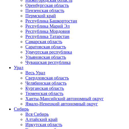
Нижегородская область
Оренбургская область
Пензенская область
Пермский край
Республика Башкортостан
Республика Марий Эл
Республика Мордовия
Республика Татарстан
Самарская область
Саратовская область
Удмуртская республика
Ульяновская область
Чувашская республика
Урал
Весь Урал
Свердловская область
Челябинская область
Курганская область
Тюменская область
Ханты-Мансийский автономный округ
Ямало-Ненецкий автономный округ
Сибирь
Вся Сибирь
Алтайский край
Иркутская область