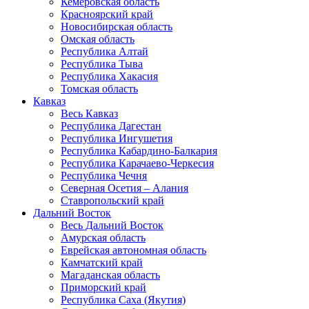
Кемеровская область
Красноярский край
Новосибирская область
Омская область
Республика Алтай
Республика Тыва
Республика Хакасия
Томская область
Кавказ
Весь Кавказ
Республика Дагестан
Республика Ингушетия
Республика Кабардино-Балкария
Республика Карачаево-Черкесия
Республика Чечня
Северная Осетия – Алания
Ставропольский край
Дальний Восток
Весь Дальний Восток
Амурская область
Еврейская автономная область
Камчатский край
Магаданская область
Приморский край
Республика Саха (Якутия)