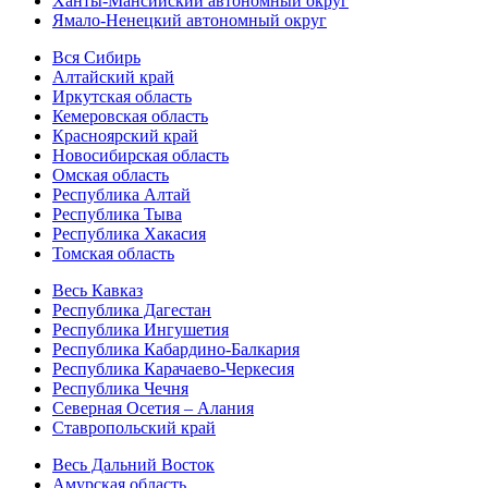
Ханты-Мансийский автономный округ
Ямало-Ненецкий автономный округ
Вся Сибирь
Алтайский край
Иркутская область
Кемеровская область
Красноярский край
Новосибирская область
Омская область
Республика Алтай
Республика Тыва
Республика Хакасия
Томская область
Весь Кавказ
Республика Дагестан
Республика Ингушетия
Республика Кабардино-Балкария
Республика Карачаево-Черкесия
Республика Чечня
Северная Осетия – Алания
Ставропольский край
Весь Дальний Восток
Амурская область