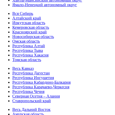
Ханты-Мансийский автономный округ
Ямало-Ненецкий автономный округ
Вся Сибирь
Алтайский край
Иркутская область
Кемеровская область
Красноярский край
Новосибирская область
Омская область
Республика Алтай
Республика Тыва
Республика Хакасия
Томская область
Весь Кавказ
Республика Дагестан
Республика Ингушетия
Республика Кабардино-Балкария
Республика Карачаево-Черкесия
Республика Чечня
Северная Осетия – Алания
Ставропольский край
Весь Дальний Восток
Амурская область