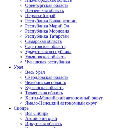
Нижегородская область
Оренбургская область
Пензенская область
Пермский край
Республика Башкортостан
Республика Марий Эл
Республика Мордовия
Республика Татарстан
Самарская область
Саратовская область
Удмуртская республика
Ульяновская область
Чувашская республика
Урал
Весь Урал
Свердловская область
Челябинская область
Курганская область
Тюменская область
Ханты-Мансийский автономный округ
Ямало-Ненецкий автономный округ
Сибирь
Вся Сибирь
Алтайский край
Иркутская область