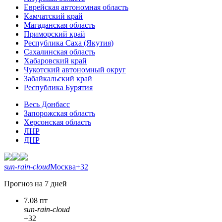
Еврейская автономная область
Камчатский край
Магаданская область
Приморский край
Республика Саха (Якутия)
Сахалинская область
Хабаровский край
Чукотский автономный округ
Забайкальский край
Республика Бурятия
Весь Донбасс
Запорожская область
Херсонская область
ЛНР
ДНР
sun-rain-cloud
Москва
+32
Прогноз на 7 дней
7.08 пт
sun-rain-cloud
+32