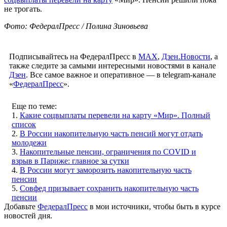
не трогать.
Фото: ФедералПресс / Полина Зиновьева
Подписывайтесь на ФедералПресс в
МАХ
,
Дзен.Новости
, а
также следите за самыми интересными новостями в канале
Дзен
. Все самое важное и оперативное — в telegram-канале
«
ФедералПресс
».
Еще по теме:
1.
Какие соцвыплаты перевели на карту «Мир». Полный
список
2.
В России накопительную часть пенсий могут отдать
молодежи
3.
Накопительные пенсии, ограничения по COVID и
взрыв в Париже: главное за сутки
4.
В России могут заморозить накопительную часть
пенсии
5.
Совфед призывает сохранить накопительную часть
пенсии
Добавьте
ФедералПресс
в мои источники, чтобы быть в курсе
новостей дня.