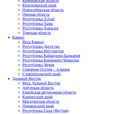
Кемеровская область
Красноярский край
Новосибирская область
Омская область
Республика Алтай
Республика Тыва
Республика Хакасия
Томская область
Кавказ
Весь Кавказ
Республика Дагестан
Республика Ингушетия
Республика Кабардино-Балкария
Республика Карачаево-Черкесия
Республика Чечня
Северная Осетия – Алания
Ставропольский край
Дальний Восток
Весь Дальний Восток
Амурская область
Еврейская автономная область
Камчатский край
Магаданская область
Приморский край
Республика Саха (Якутия)