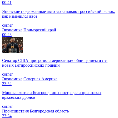
00:41
Японские подержанные авто захватывают российский рынок:
как изменился ввоз
corner
Экономика
Приморский край
00:23
Сенатор США пригрозил американцам обнищанием из-за
новых антироссийских пошлин
corner
Экономика
Северная Америка
23:52
Мирные жители Белгородчины пострадали при атаках
вражеских дронов
corner
Происшествия
Белгородская область
23:24