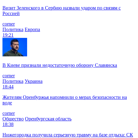
Визит Зеленского в Сербию назвали ударом по связям с
Россией
corner
Политика
Европа
19:21
В Киеве признали недостаточную оборону Славянска
corner
Политика
Украина
18:44
Жителям Оренбуржья напомнили о мерах безопасности на
воде
corner
Общество
Оренбургская область
18:38
Нижегородка получила серьезную травму на базе отдыха: СК