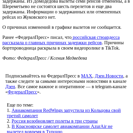
задержаны. Из Домодедова вылеты семи рейсов отменены, а в
Шереметьево не состоятся шесть перелетов и еще два
задержаны. Информации о задержанных или отмененных
рейсах из Жуковского нет.
О причинах изменений в графике вылетов не сообщается.
Ранее «ФедералПресс» писал, что
российская стюардесса
рассказала о главных причинах задержки рейсов
. Причины
бортпроводница раскрыла в своем видеоролике в TikTok.
Фото: ФедералПресс / Ксения Медведева
Подписывайтесь на ФедералПресс в
МАХ
,
Дзен.Новости
, а
также следите за самыми интересными новостями в канале
Дзен
. Все самое важное и оперативное — в telegram-канале
«
ФедералПресс
».
Еще по теме:
1.
Авиакомпания RedWings запустила из Кольцова свой
третий самолет
2.
Россия возобновляет полеты в три страны
3.
В Красноярске самолет авиакомпании AzurAir не
вылетел вовремя в Турцию