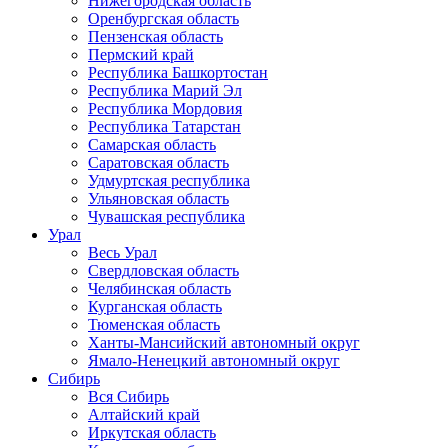
Нижегородская область
Оренбургская область
Пензенская область
Пермский край
Республика Башкортостан
Республика Марий Эл
Республика Мордовия
Республика Татарстан
Самарская область
Саратовская область
Удмуртская республика
Ульяновская область
Чувашская республика
Урал
Весь Урал
Свердловская область
Челябинская область
Курганская область
Тюменская область
Ханты-Мансийский автономный округ
Ямало-Ненецкий автономный округ
Сибирь
Вся Сибирь
Алтайский край
Иркутская область