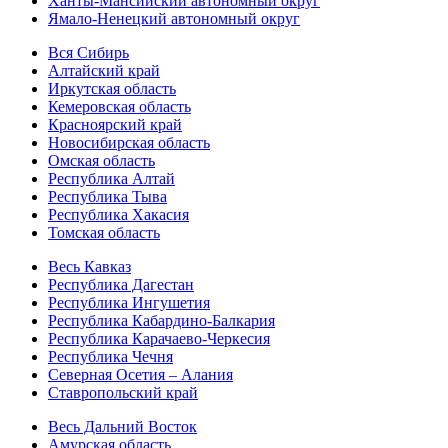
Ханты-Мансийский автономный округ
Ямало-Ненецкий автономный округ
Вся Сибирь
Алтайский край
Иркутская область
Кемеровская область
Красноярский край
Новосибирская область
Омская область
Республика Алтай
Республика Тыва
Республика Хакасия
Томская область
Весь Кавказ
Республика Дагестан
Республика Ингушетия
Республика Кабардино-Балкария
Республика Карачаево-Черкесия
Республика Чечня
Северная Осетия – Алания
Ставропольский край
Весь Дальний Восток
Амурская область