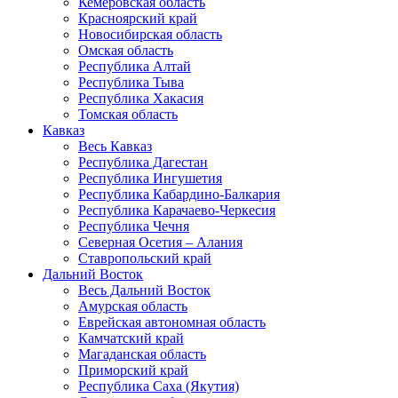
Кемеровская область
Красноярский край
Новосибирская область
Омская область
Республика Алтай
Республика Тыва
Республика Хакасия
Томская область
Кавказ
Весь Кавказ
Республика Дагестан
Республика Ингушетия
Республика Кабардино-Балкария
Республика Карачаево-Черкесия
Республика Чечня
Северная Осетия – Алания
Ставропольский край
Дальний Восток
Весь Дальний Восток
Амурская область
Еврейская автономная область
Камчатский край
Магаданская область
Приморский край
Республика Саха (Якутия)