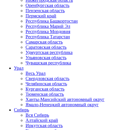
Нижегородская область
Оренбургская область
Пензенская область
Пермский край
Республика Башкортостан
Республика Марий Эл
Республика Мордовия
Республика Татарстан
Самарская область
Саратовская область
Удмуртская республика
Ульяновская область
Чувашская республика
Урал
Весь Урал
Свердловская область
Челябинская область
Курганская область
Тюменская область
Ханты-Мансийский автономный округ
Ямало-Ненецкий автономный округ
Сибирь
Вся Сибирь
Алтайский край
Иркутская область