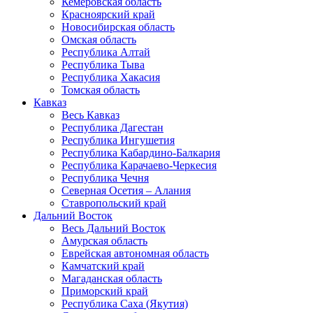
Кемеровская область
Красноярский край
Новосибирская область
Омская область
Республика Алтай
Республика Тыва
Республика Хакасия
Томская область
Кавказ
Весь Кавказ
Республика Дагестан
Республика Ингушетия
Республика Кабардино-Балкария
Республика Карачаево-Черкесия
Республика Чечня
Северная Осетия – Алания
Ставропольский край
Дальний Восток
Весь Дальний Восток
Амурская область
Еврейская автономная область
Камчатский край
Магаданская область
Приморский край
Республика Саха (Якутия)