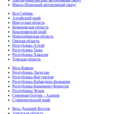
Ханты-Мансийский автономный округ
Ямало-Ненецкий автономный округ
Вся Сибирь
Алтайский край
Иркутская область
Кемеровская область
Красноярский край
Новосибирская область
Омская область
Республика Алтай
Республика Тыва
Республика Хакасия
Томская область
Весь Кавказ
Республика Дагестан
Республика Ингушетия
Республика Кабардино-Балкария
Республика Карачаево-Черкесия
Республика Чечня
Северная Осетия – Алания
Ставропольский край
Весь Дальний Восток
Амурская область