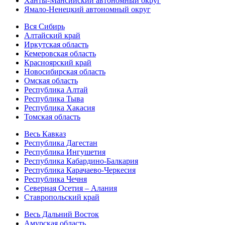
Ханты-Мансийский автономный округ
Ямало-Ненецкий автономный округ
Вся Сибирь
Алтайский край
Иркутская область
Кемеровская область
Красноярский край
Новосибирская область
Омская область
Республика Алтай
Республика Тыва
Республика Хакасия
Томская область
Весь Кавказ
Республика Дагестан
Республика Ингушетия
Республика Кабардино-Балкария
Республика Карачаево-Черкесия
Республика Чечня
Северная Осетия – Алания
Ставропольский край
Весь Дальний Восток
Амурская область