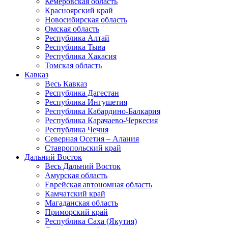
Кемеровская область
Красноярский край
Новосибирская область
Омская область
Республика Алтай
Республика Тыва
Республика Хакасия
Томская область
Кавказ
Весь Кавказ
Республика Дагестан
Республика Ингушетия
Республика Кабардино-Балкария
Республика Карачаево-Черкесия
Республика Чечня
Северная Осетия – Алания
Ставропольский край
Дальний Восток
Весь Дальний Восток
Амурская область
Еврейская автономная область
Камчатский край
Магаданская область
Приморский край
Республика Саха (Якутия)