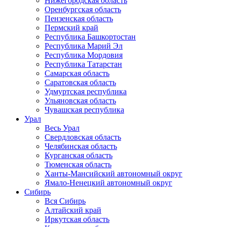
Нижегородская область
Оренбургская область
Пензенская область
Пермский край
Республика Башкортостан
Республика Марий Эл
Республика Мордовия
Республика Татарстан
Самарская область
Саратовская область
Удмуртская республика
Ульяновская область
Чувашская республика
Урал
Весь Урал
Свердловская область
Челябинская область
Курганская область
Тюменская область
Ханты-Мансийский автономный округ
Ямало-Ненецкий автономный округ
Сибирь
Вся Сибирь
Алтайский край
Иркутская область