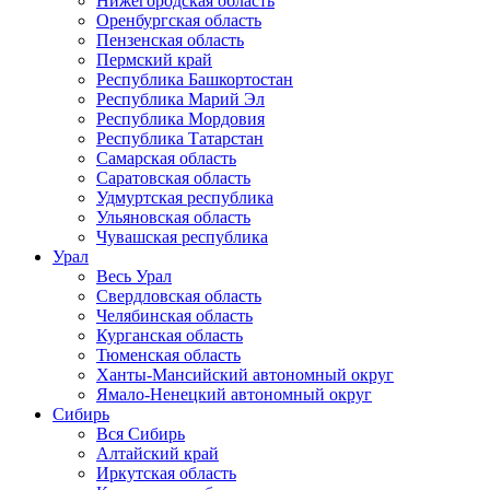
Нижегородская область
Оренбургская область
Пензенская область
Пермский край
Республика Башкортостан
Республика Марий Эл
Республика Мордовия
Республика Татарстан
Самарская область
Саратовская область
Удмуртская республика
Ульяновская область
Чувашская республика
Урал
Весь Урал
Свердловская область
Челябинская область
Курганская область
Тюменская область
Ханты-Мансийский автономный округ
Ямало-Ненецкий автономный округ
Сибирь
Вся Сибирь
Алтайский край
Иркутская область