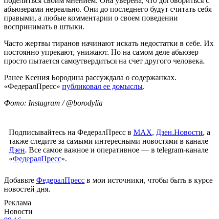
поделиться своим мнением. Она уверена, что договориться с
абьюзерами нереально. Они до последнего будут считать себя
правыми, а любые комментарии о своем поведении
воспринимать в штыки.
Часто жертвы тиранов начинают искать недостатки в себе. Их
постоянно упрекают, унижают. Но на самом деле абьюзер
просто пытается самоутвердиться на счет другого человека.
Ранее Ксения Бородина рассуждала о содержанках.
«ФедералПресс»
публиковал ее домыслы
.
Фото: Instagram / @borodylia
Подписывайтесь на ФедералПресс в
МАХ
,
Дзен.Новости
, а
также следите за самыми интересными новостями в канале
Дзен
. Все самое важное и оперативное — в telegram-канале
«
ФедералПресс
».
Добавьте
ФедералПресс
в мои источники, чтобы быть в курсе
новостей дня.
Реклама
Новости