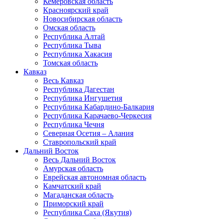
Кемеровская область
Красноярский край
Новосибирская область
Омская область
Республика Алтай
Республика Тыва
Республика Хакасия
Томская область
Кавказ
Весь Кавказ
Республика Дагестан
Республика Ингушетия
Республика Кабардино-Балкария
Республика Карачаево-Черкесия
Республика Чечня
Северная Осетия – Алания
Ставропольский край
Дальний Восток
Весь Дальний Восток
Амурская область
Еврейская автономная область
Камчатский край
Магаданская область
Приморский край
Республика Саха (Якутия)