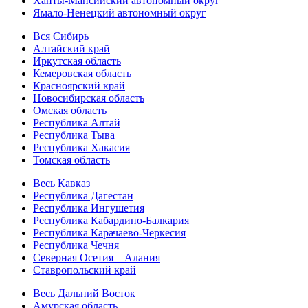
Ханты-Мансийский автономный округ
Ямало-Ненецкий автономный округ
Вся Сибирь
Алтайский край
Иркутская область
Кемеровская область
Красноярский край
Новосибирская область
Омская область
Республика Алтай
Республика Тыва
Республика Хакасия
Томская область
Весь Кавказ
Республика Дагестан
Республика Ингушетия
Республика Кабардино-Балкария
Республика Карачаево-Черкесия
Республика Чечня
Северная Осетия – Алания
Ставропольский край
Весь Дальний Восток
Амурская область