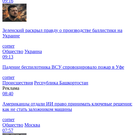
09:16
Зеленский раскрыл правду о производстве баллистики на
Украине
corner
Общество
Украина
09:13
Падение беспилотника ВСУ спровоцировало пожар в Уфе
corner
Происшествия
Республика Башкортостан
Реклама
08:40
Американцы отдали ИИ право принимать ключевые решения:
как не стать заложником машины
corner
Общество
Москва
07:57